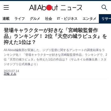
連載
ライフ
グルメ
社会
IT・ビジネス
エンタメ
リサ
登場キャラクターが好きな「宮崎駿監督作
品」ランキング！ 2位『天空の城ラピュタ』を
抑えた1位は？
All About編集部が実施した、ジブリ監督に関するアンケートの調査結果をラ
ンキング化！ 「登場キャラクターが好きな宮崎駿監督作品」ランキングで、2
位『天空の城ラピュタ』を抑えた1位の作品は？（サムネイル画像出典：スタ
ジオジブリ公式画像より）
2023.07.14
花輪 えみ