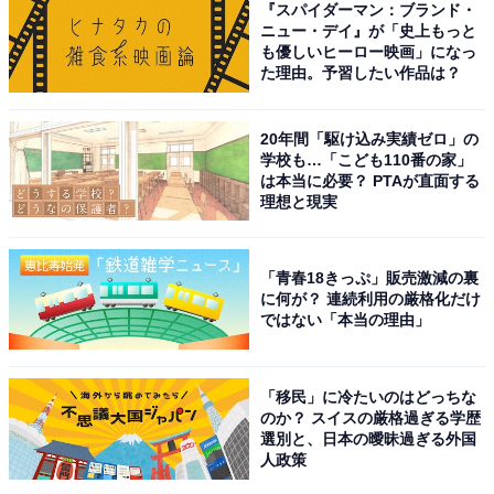
『スパイダーマン：ブランド・
ニュー・デイ』が「史上もっと
も優しいヒーロー映画」になっ
た理由。予習したい作品は？
20年間「駆け込み実績ゼロ」の
学校も…「こども110番の家」
は本当に必要？ PTAが直面する
理想と現実
「青春18きっぷ」販売激減の裏
に何が？ 連続利用の厳格化だけ
ではない「本当の理由」
こちらもおすすめ
好きな「宮崎駿監督作品」ランキング！ 2位は
「移民」に冷たいのはどっちな
『天空の城ラピュタ』、1位に輝いたのは？
のか？ スイスの厳格過ぎる学歴
選別と、日本の曖昧過ぎる外国
人政策