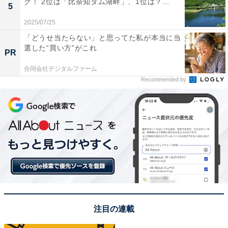
グ！ 2位は「比奈知ダム湖畔」、1位は？...
す。トトロはかわいくて大きくて頼り甲斐があって大好
5
きです（63歳女性）」など、絶賛コメントが多く寄せら
2025/07/25
れました。
「どうせ当たらない」と思ってた私が本当に当
選した“買い方”がこれ
PR
※回答者のコメントは原文ママです
合同会社デジタルファーム
Recommended by
＞次ページ：9位までのランキング結果を見る
この記事の筆者：花輪えみ プロフィール
千葉県出身。ライター／編集者。記名ライター歴8年
目。女性向けサイト編集、兼業ライターを経て現在フリ
ー。おもにインタビュー記事や漫画書評、旅行コラムを
執筆。趣味は散歩。
注目の連載