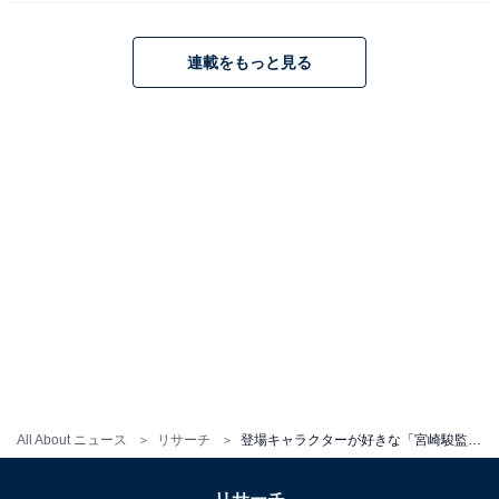
連載をもっと見る
1
2
All About ニュース
リサーチ
登場キャラクターが好きな「宮崎駿監督作品」ランキング！ 2位『天空の城ラピュタ』を抑えた1位は？