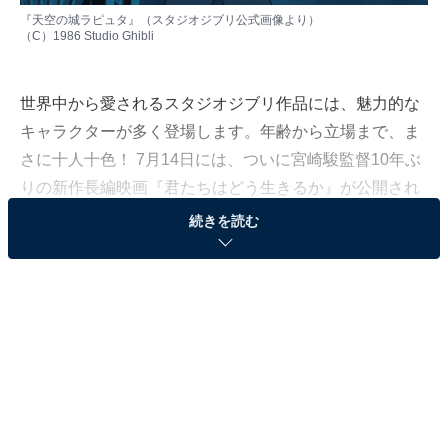
『天空の城ラピュタ』（スタジオジブリ公式画像より）
（C）1986 Studio Ghibli
世界中から愛されるスタジオジブリ作品には、魅力的な
キャラクターが多く登場します。年齢から立場まで、ま
さに十人十色！ 7月14日には、ついに宮崎駿監督10年ぶ
りの新作長編映画『君たちはどう生きるか』が公開され
ますが、今作はどんなキャラクターが登場するかも注目
続きを読む
ポイントです。
All About編集部は「ジブリ監督」に関する独自調査を実
施。同調査は、全国の10～60代の男女349人を対象にイ
ンターネット上で行いました（調査期間：6月20日～7月
4日）。本記事では、その中から「登場キャラクターが
好きな宮崎駿監督作品」ランキングを紹介します。