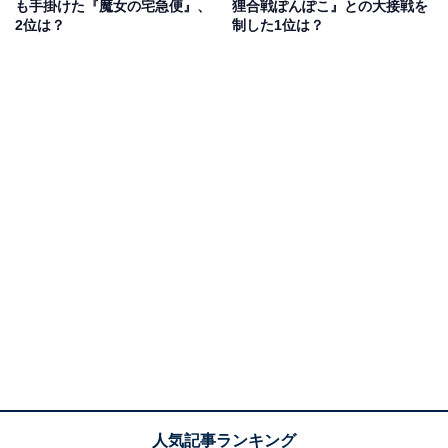
も手掛けた『魔女の宅急便』、
狸合戦ぽんぽこ』との大接戦を
ーが物語に素晴らしいアクセントをつけていると思うか
2位は？
制した1位は？
ら（30歳女性）」「やはりネットで有名になってるムス
カ大佐。加えて、憎めない悪役・ドーラ一家とその子分
が好きです（37歳男性）」など、主人公のパズーはもち
ろん、名バイプレーヤーともいえるさまざまなキャラク
ターに魅了されている人が見受けられました。