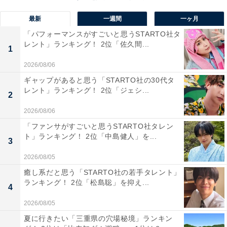
最新
一週間
一ヶ月
「パフォーマンスがすごいと思うSTARTO社タ
レント」ランキング！ 2位「佐久間...
1
1位『となりのトトロ』（100票）
2026/08/06
ギャップがあると思う「STARTO社の30代タ
圧倒的な票差で1位に輝いたのは、1988年に公開された
レント」ランキング！ 2位「ジェシ...
2
ジブリ作品『となりのトトロ』でした。特にトトロは、
2026/08/06
スタジオジブリのロゴにも採用されるジブリ作品を代表
「ファンサがすごいと思うSTARTO社タレン
するキャラクター。ほかにもネコバスや、本来の名前を
ト」ランキング！ 2位「中島健人」を...
3
「ススワタリ」というまっくろくろすけなど、魅力的な
2026/08/05
キャラクターも人気を支える理由といえるでしょう。
癒し系だと思う「STARTO社の若手タレント」
ランキング！ 2位「松島聡」を抑え...
回答者からは「大中小のすべてのトトロがかわいい。ネ
4
コバス、まっくろくろすけも、サツキ、メイもいい味だ
2026/08/05
してる（37歳女性）」「サツキとメイの姉妹が好きで
夏に行きたい「三重県の穴場秘境」ランキン