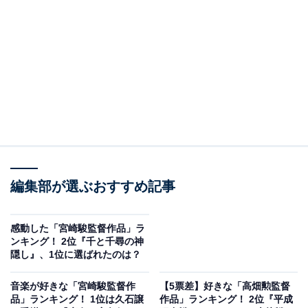
＞9位までのランキング結果
2位『天空の城ラピュタ』（60票）
2位にランクインしたジブリ作品は『天空の城ラピュ
タ』。1986年に公開され、テレビで何度も放送されてい
る人気作品です。主人公のパズーや王族の血を引く少
編集部が選ぶおすすめ記事
女・シータだけでなく、シータの持つ飛行石を狙うムス
カや海賊の女船長・ドーラなど、魅力的なキャラクター
感動した「宮崎駿監督作品」ラ
が多数登場します。
ンキング！ 2位『千と千尋の神
隠し』、1位に選ばれたのは？
回答者の中にも「主人公２人の勇気にあふれるまっすぐ
音楽が好きな「宮崎駿監督作
【5票差】好きな「高畑勲監督
な姿はもちろん、ドーラをはじめ個性の強いキャラクタ
品」ランキング！ 1位は久石譲
作品」ランキング！ 2位『平成