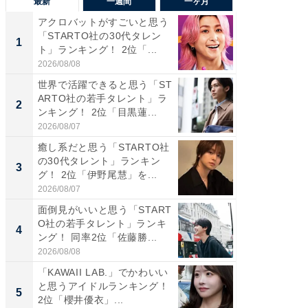
最新
一週間
一ヶ月
アクロバットがすごいと思う
癒し系だ
「STARTO社の30代タレン
の若手
1
1
ト」ランキング！ 2位「...
グ！ 2
2026/08/08
2026/08/0
世界で活躍できると思う「ST
癒し系だ
ARTO社の若手タレント」ラ
の30代
2
2
ンキング！ 2位「目黒蓮...
グ！ 2
2026/08/07
2026/08/0
癒し系だと思う「STARTO社
「パフ
の30代タレント」ランキン
思うST
3
3
グ！ 2位「伊野尾慧」を...
ンキング
2026/08/07
2026/08/0
面倒見がいいと思う「START
ギャップ
O社の若手タレント」ランキ
RTO社
4
4
ング！ 同率2位「佐藤勝...
キング！
2026/08/08
2026/08/0
「KAWAII LAB.」でかわいい
世界で活
と思うアイドルランキング！
ARTO
5
5
2位「櫻井優衣」...
ンキング