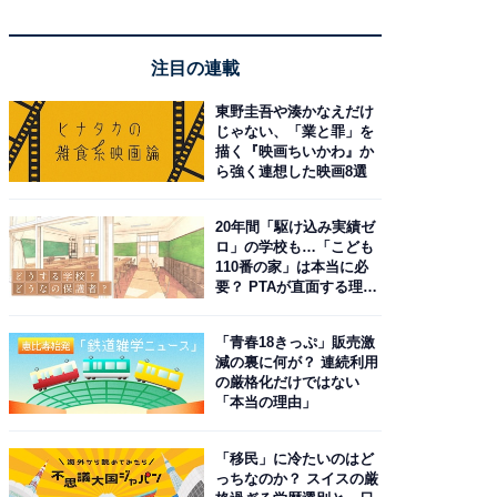
注目の連載
東野圭吾や湊かなえだけ
じゃない、「業と罪」を
描く『映画ちいかわ』か
ら強く連想した映画8選
20年間「駆け込み実績ゼ
ロ」の学校も…「こども
110番の家」は本当に必
要？ PTAが直面する理想
と現実
「青春18きっぷ」販売激
減の裏に何が？ 連続利用
の厳格化だけではない
「本当の理由」
「移民」に冷たいのはど
っちなのか？ スイスの厳