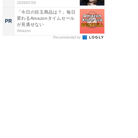
2026/07/20
2026/08/0
「今日の目玉商品は？」毎日
「持ち家
変わるAmazonタイムセール
知って
PR
PR
が見逃せない
Amazon
イエウー
Recommended by