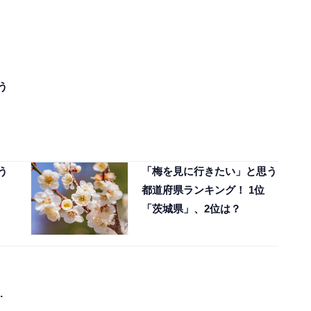
う
う
「梅を見に行きたい」と思う
都道府県ランキング！ 1位
「茨城県」、2位は？
」