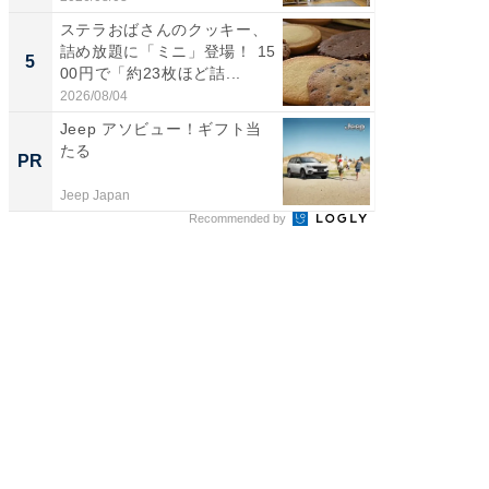
ステラおばさんのクッキー、
【埼玉
詰め放題に「ミニ」登場！ 15
「行田天
5
5
00円で「約23枚ほど詰...
は和の
が...
2026/08/04
2026/08/0
Jeep アソビュー！ギフト当
GOETH
たる
を組み
PR
PR
Jeep Japan
FINCHI o
Recommended by