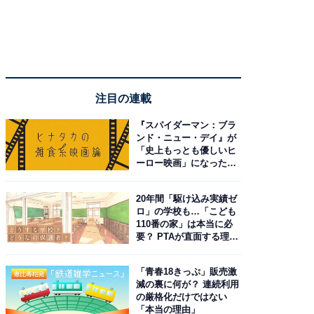
注目の連載
『スパイダーマン：ブラ
ンド・ニュー・デイ』が
「史上もっとも優しいヒ
ーロー映画」になった理
由。予習したい作品は？
20年間「駆け込み実績ゼ
ロ」の学校も…「こども
110番の家」は本当に必
要？ PTAが直面する理想
と現実
「青春18きっぷ」販売激
減の裏に何が？ 連続利用
の厳格化だけではない
「本当の理由」