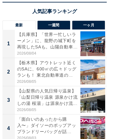
最新
一週間
一ヶ月
【兵庫県】「世界一忙しいラ
「気に
ーメン」に、龍野の城下町を
る〜」3
1
1
再現したSAも。山陽自動車
バー」
道...
好...
2026/08/04
2026/07/3
【栃木県】アウトレット近く
【三重
のSAに、600㎡の広々ドッグ
「鈴鹿天
2
2
ランも！ 東北自動車道の...
は100
2026/08/05
2026/08/0
【山梨県の人気日帰り温泉】
「ミニオ
「山梨日帰り温泉 源泉かけ流
ッグ！ 
3
3
しの湯 桜湯」は源泉かけ流...
ど、夏限
2026/08/05
2026/08/0
「面白いのあったから購
ステラ
入〜」ダイソーのポップアッ
詰め放題
4
4
プランドリーバッグが話
00円で「
題。“さま...
2026/08/03
2026/08/0