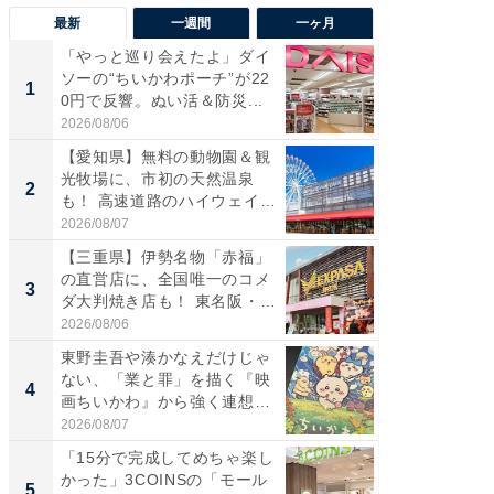
最新
一週間
一ヶ月
「やっと巡り会えたよ」ダイ
【兵庫
ソーの“ちいかわポーチ”が22
ーメン
1
1
0円で反響。ぬい活＆防災...
再現した
道...
2026/08/06
2026/08/0
【愛知県】無料の動物園＆観
【三重
光牧場に、市初の天然温泉
の直営
2
2
も！ 高速道路のハイウェイオ
ダ大判焼
ア...
伊...
2026/08/07
2026/08/0
【三重県】伊勢名物「赤福」
【千葉県
の直営店に、全国唯一のコメ
級マー
3
3
ダ大判焼き店も！ 東名阪・
ノベし
伊...
ー...
2026/08/06
2026/08/0
東野圭吾や湊かなえだけじゃ
ステラ
ない、「業と罪」を描く『映
詰め放題
4
4
画ちいかわ』から強く連想し
00円で「
た...
2026/08/07
2026/08/0
「15分で完成してめちゃ楽し
立山連
かった」3COINSの「モール
風呂に、
5
5