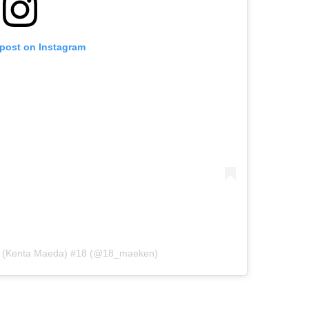
 post on Instagram
 (Kenta Maeda) #18 (@18_maeken)