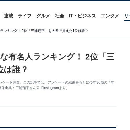
連載
ライフ
グルメ
社会
IT・ビジネス
エンタメ
リ
ランキング！ 2位「三浦翔平」を大差で抑えた1位は誰？
な有名人ランキング！ 2位「三
位は誰？
するアンケート調査。この記事では、アンケートの結果をもとに今年36歳の「年
典：三浦翔平さん公式Instagramより）