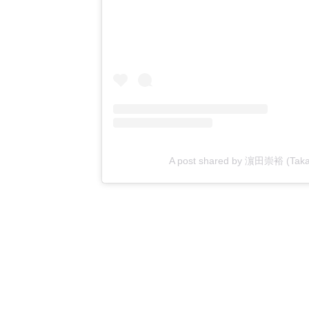
A post shared by 濵田崇裕 (Taka