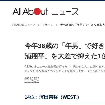
All About ニュース
リサーチ
今年36歳の「年男」で好きな有名人
今年36歳の「年男」で好き
浦翔平」を大差で抑えた1
All About ニュース編集部が行った「年男の有名人」に関
男」で好きな有名人のランキングを発表します。（サムネイル画像出
2024.02.27
三山 てらこ
14位：濵田崇裕（WEST.）