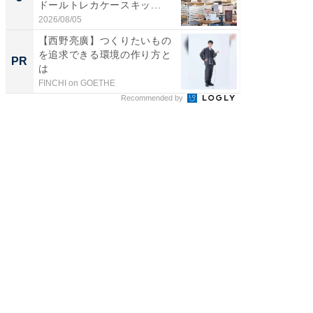
ドールトレカケースキッ...
層水風
帰...
2026/08/05
2026/08/0
【西野亮廣】つくりたいもの
【西野
を追求できる環境の作り方と
を追求
PR
PR
は
は
FINCHI on GOETHE
FINCHI o
Recommended by