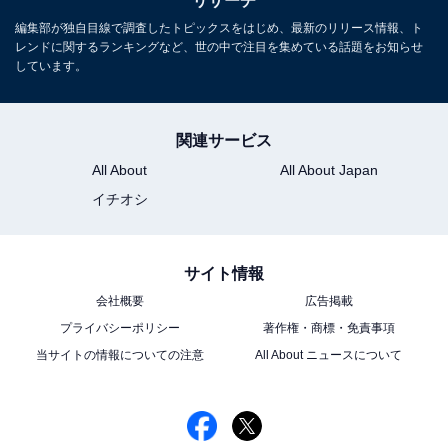
リサーチ
人ランキング！ ダントツ1位は「ムロツヨ
編集部が独自目線で調査したトピックスをはじめ、最新のリリース情報、ト
シ」、2位は？
レンドに関するランキングなど、世の中で注目を集めている話題をお知らせ
しています。
関連サービス
All About
All About Japan
イチオシ
1
2
3
4
5
サイト情報
会社概要
広告掲載
プライバシーポリシー
著作権・商標・免責事項
当サイトの情報についての注意
All About ニュースについて