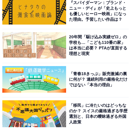
『スパイダーマン：ブランド・
ムロさんを挙げた回答者からは、「いろんな役に挑戦し
ニュー・デイ』が「史上もっと
ていて、いろんな表情を見せてくれる」（50代女性）、
も優しいヒーロー映画」になっ
た理由。予習したい作品は？
「劇団での下積みも長く、泣かせる演技もコメディも嫌
味な役もどんなドラマでも引き込まれてしまう」（40代
女性）といった意見が寄せられました。
20年間「駆け込み実績ゼロ」の
学校も…「こども110番の家」
は本当に必要？ PTAが直面する
※回答者コメントは原文ママです
理想と現実
この記事の筆者：てらこ
「青春18きっぷ」販売激減の裏
横浜生まれ横浜育ち。グルメと深夜ラジオを愛するライ
に何が？ 連続利用の厳格化だけ
ではない「本当の理由」
ター。FP2級。銃弾を防ぐ少年団と、ポケットに入るモ
ンスターも大好き。最近の悩みはアイスの買い置きが一
瞬でなくなってしまうこと。X（旧Twitter）：てらこ@
「移民」に冷たいのはどっちな
ライター（@TeraWEB1）
のか？ スイスの厳格過ぎる学歴
選別と、日本の曖昧過ぎる外国
人政策
13位までの全ランキング結果を見