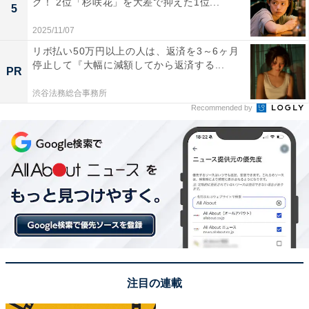
グ！ 2位「杉咲花」を大差で抑えた1位...
5
2025/11/07
リボ払い50万円以上の人は、返済を3～6ヶ月
停止して『大幅に減額してから返済する...
PR
渋谷法務総合事務所
A post shared by 映画『身代わり忠臣蔵』公式 2024.2.9(金)公開 (@
Recommended by
ランキング1位の有名人は、俳優や役者として人気のム
ロツヨシさんでした。
『勇者ヨシヒコ』（テレビ東京系）のメレブや『今日か
ら俺は！！』（日本テレビ系）での椋木先生など、個性
豊かな役柄を演じてきたムロさん。2月公開の主演映画
『身代わり忠臣蔵』では兄の身代わりとなった坊主・孝
証役を務め、多くの観客の笑いを誘っています。
注目の連載