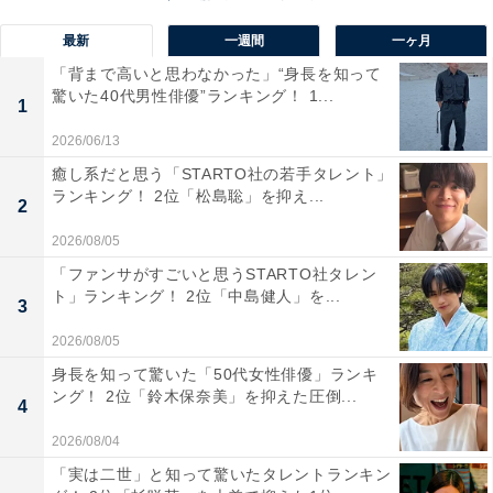
最新
一週間
一ヶ月
1位：ムロツヨシ
「背まで高いと思わなかった」“身長を知って
驚いた40代男性俳優”ランキング！ 1...
1
2026/06/13
癒し系だと思う「STARTO社の若手タレント」
ランキング！ 2位「松島聡」を抑え...
2
2026/08/05
「ファンサがすごいと思うSTARTO社タレン
ト」ランキング！ 2位「中島健人」を...
3
2026/08/05
身長を知って驚いた「50代女性俳優」ランキ
View this post on Instagram
ング！ 2位「鈴木保奈美」を抑えた圧倒...
4
2026/08/04
「実は二世」と知って驚いたタレントランキン