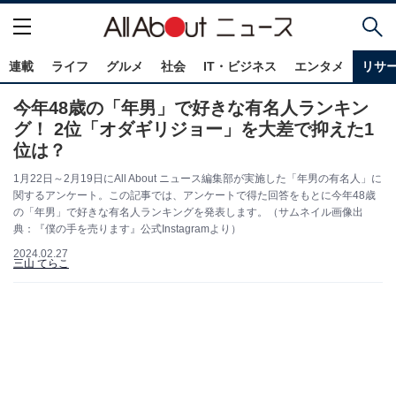
連載
ライフ
グルメ
社会
IT・ビジネス
エンタメ
リサ
今年48歳の「年男」で好きな有名人ランキン
グ！ 2位「オダギリジョー」を大差で抑えた1
位は？
1月22日～2月19日にAll About ニュース編集部が実施した「年男の有名人」に
関するアンケート。この記事では、アンケートで得た回答をもとに今年48歳
の「年男」で好きな有名人ランキングを発表します。（サムネイル画像出
典：『僕の手を売ります』公式Instagramより）
2024.02.27
三山 てらこ