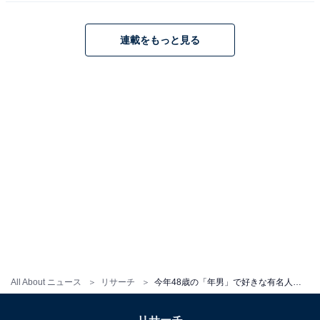
次ページ
る
連載をもっと見る
All About ニュース
リサーチ
今年48歳の「年男」で好きな有名人ランキング！ 2位「オダギリジョー」を大差で抑えた1位は？
こちらもおすすめ
今年48歳の「年男」で活躍していると思う有名