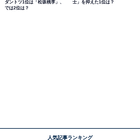
ダントツ1位は「松坂桃李」、
士」を抑えた1位は？
では2位は？
アンケートの回答者からは、「渋くてスタイリッシュで
かっこいいと思うからです」（40代女性）、「48歳とは
思えないくらいかっこいいから」（30代女性）などのコ
メントが寄せられています。