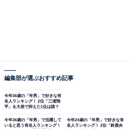
A post shared by ドラマ『僕の手を売ります』公式 (@bokunote_d
ランキング2位の有名人は、舞台や映画、ドラマなど多
様なジャンルで活動しているオダギリジョーさんでし
た。
編集部が選ぶおすすめ記事
自ら主演、プロデューサーを務めるドラマ『僕の手を売
今年36歳の「年男」で好きな有
ります』（フジテレビ系）が1月から放送されているオ
名人ランキング！ 2位「三浦翔
平」を大差で抑えた1位は誰？
ダギリさん。音楽シーンでも活躍しており、2018年公開
の映画『宵闇真珠』では劇中歌としてオダギリさんが作
今年36歳の「年男」で活躍して
今年24歳の「年男」で好きな有
曲した音楽が使用されました。
いると思う有名人ランキング！
名人ランキング！ 2位「鈴鹿央