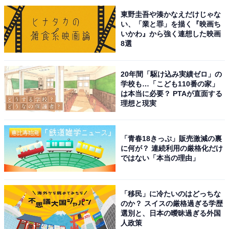
1位にランクインしたのは、63作目となるNHK大河ドラ
東野圭吾や湊かなえだけじゃな
マ『光る君へ』です。「源氏物語」を生み出した紫式部
い、「業と罪」を描く『映画ち
いかわ』から強く連想した映画
の人生を描く物語で、吉高由里子さんが主演を務めてい
8選
ます。
20年間「駆け込み実績ゼロ」の
脇を固める俳優陣も豪華で、夫婦役を演じる佐々木蔵之
学校も…「こども110番の家」
介さんや、特別な絆で結ばれている藤原道長役を演じた
は本当に必要？ PTAが直面する
理想と現実
柄本佑さんなど実力派揃い。
また、要所でお笑い芸人・ロバートの秋山竜次さんやは
「青春18きっぷ」販売激減の裏
に何が？ 連続利用の厳格化だけ
んにゃ・金田哲さんを起用するなど、適材適所の配役に
ではない「本当の理由」
も注目が集まっています。
回答コメントでは「大河だけあって豪華。男性はイケメ
「移民」に冷たいのはどっちな
のか？ スイスの厳格過ぎる学歴
ン揃いで意外な役をやられたり芸人さんが結構重要な役
選別と、日本の曖昧過ぎる外国
をやられているところも見どころがある」（50代女性／
人政策