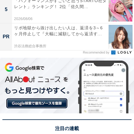
「パフォーマンスがすごいと思うSTARTO社タ
レント」ランキング！ 2位「佐久間...
5
2026/08/06
リボ地獄から抜け出したい人は、返済を3～6
ヶ月停止して『大幅に減額してから返済す...
PR
渋谷法務総合事務所
View this post on Instagram
Recommended by
A post shared by 【公式】大河ドラマ「光る君へ」 (@nhk_hikaruk
注目の連載