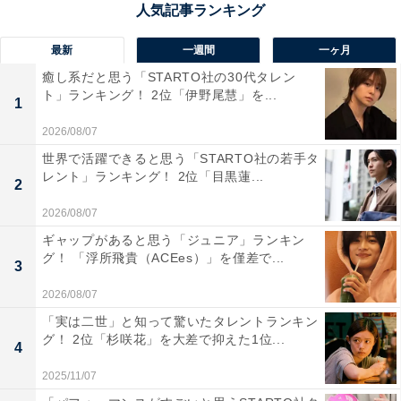
最新
一週間
一ヶ月
癒し系だと思う「STARTO社の30代タレン
ト」ランキング！ 2位「伊野尾慧」を...
1
2026/08/07
世界で活躍できると思う「STARTO社の若手タ
レント」ランキング！ 2位「目黒蓮...
2
2026/08/07
ギャップがあると思う「ジュニア」ランキン
グ！ 「浮所飛貴（ACEes）」を僅差で...
1位：『光る君へ』
3
2026/08/07
「実は二世」と知って驚いたタレントランキン
グ！ 2位「杉咲花」を大差で抑えた1位...
4
2025/11/07