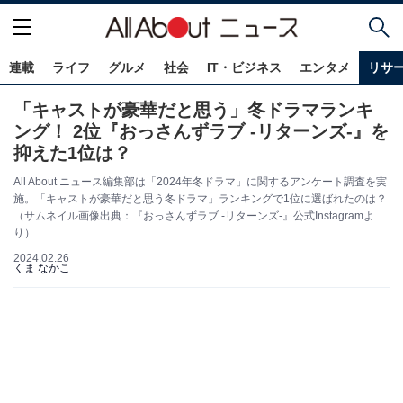
連載
ライフ
グルメ
社会
IT・ビジネス
エンタメ
リサ
「キャストが豪華だと思う」冬ドラマランキ
ング！ 2位『おっさんずラブ -リターンズ-』を
抑えた1位は？
All About ニュース編集部は「2024年冬ドラマ」に関するアンケート調査を実
施。「キャストが豪華だと思う冬ドラマ」ランキングで1位に選ばれたのは？
（サムネイル画像出典：『おっさんずラブ -リターンズ-』公式Instagramよ
り）
2024.02.26
くま なかこ