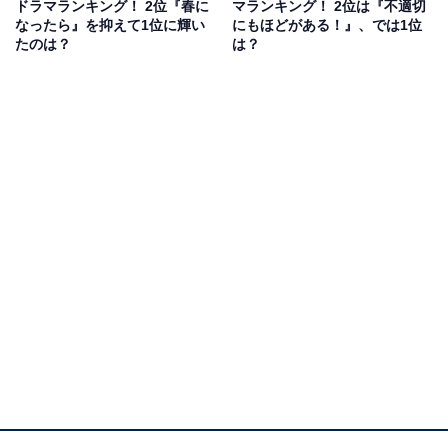
ドラマランキング！ 2位『春に
マランキング！ 2位は『不適切
林遣都さん、かつて春田を奪い合った上司・武蔵役の吉
なったら』を抑えて1位に輝い
にもほどがある！』、では1位
田鋼太郎さんら豪華キャスト陣は前作からの続投。
たのは？
は？
さらに今作から新たに春田＆牧の新居のお隣さんとし
て、井浦新さんと三浦翔平さんが登場しました。それぞ
れの恋愛模様がどうくり広げられていくのか、今後の展
開に注目です。
回答者からは「毎回ゲストの男性俳優が豪華だから」
（30代女性／愛知県）、「好きな俳優さんがたくさん出
ているため、私には豪華だと感じます」（20代女性／東
京都）、「なにげに出演している方々が主役を任される
ような方が多いです」（50代女性／長野県）といったコ
メントが寄せられています。