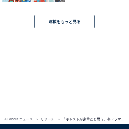
愛知県）、「演技が上手い俳優さん達がたくさん出演し
ているので」（30代女性／茨城県）、「個性的なキャス
トがそれぞれ見事に役にはまっていてすごい」（40代女
連載をもっと見る
性／東京都）などの声が集まりました。
※回答コメントは原文ママです
この記事の筆者：くま なかこ プロフィール
編集プロダクション出身のフリーランスエディター。編
集・執筆・校閲・SNS運用担当として月間120本以上の
コンテンツ制作に携わっています。得意なジャンルはラ
イフスタイル・金融・育児・エンタメ関連。
10位までの全ランキング結果を見
次ページ
る
All About ニュース
リサーチ
「キャストが豪華だと思う」冬ドラマランキング！ 2位『おっさんずラブ -リターンズ-』を抑えた1位は？