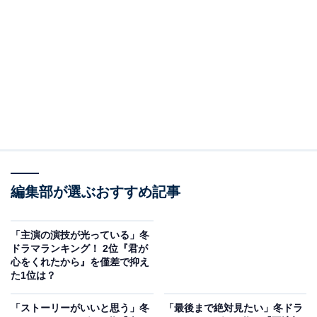
A post shared by 「おっさんずラブ」公式? 2024年1月 Returns? (
編集部が選ぶおすすめ記事
2位にランクインしたのは、おっさん同士の恋愛をコミ
カルに描いた大ヒットドラマの5年ぶりの続編となる
「主演の演技が光っている」冬
『おっさんずラブ -リターンズ-』（テレビ朝日系）で
ドラマランキング！ 2位『君が
心をくれたから』を僅差で抑え
す。
た1位は？
はるたんこと春田役の田中圭さん、春田の恋人・牧役の
「ストーリーがいいと思う」冬
「最後まで絶対見たい」冬ドラ