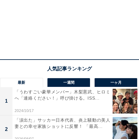
最新
一週間
一ヶ月
「うわすごい豪華メンバー」木梨憲武、ヒロミ
へ「連絡ください！」呼び掛ける。ISS...
1
2024/10/17
「涙出た」サッカー日本代表、炎上騒動の美人
妻との幸せ家族ショットに反響！ 「最高...
2