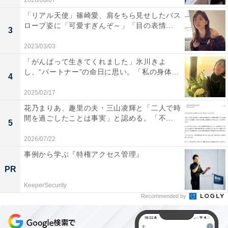
2026/08/07
「リアル天使」篠崎愛、肩をちら見せしたバス
ローブ姿に「可愛すぎんぞ～」「目の表情...
3
2023/03/03
「がんばって生きてくれました」氷川きよ
し、“パートナー”の命日に思い。「私の身体...
4
2025/02/17
花乃まりあ、趣里の夫・三山凌輝と「二人で時
間を過ごしたことは事実」と認める。「不...
5
2026/07/22
事例から学ぶ『特権アクセス管理』
PR
KeeperSecurity
Recommended by