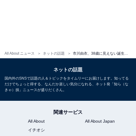
All About ニュース
ネットの話題
市川由衣、38歳に見えない誕生日ショット公開！ 「来週初めてのことやっちゃいますよ」告知にファン興奮
ネットの話題
国内外のSNSで話題の人＆トピックをタイムリーにお届けします。知ってる
だけでちょっと得する、なんだか楽しい気分になれる、ネット発「知ら（な
きゃ）損」ニュースが盛りだくさん。
関連サービス
All About
All About Japan
イチオシ