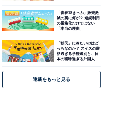
と現実
「青春18きっぷ」販売激
減の裏に何が？ 連続利用
の厳格化だけではない
「本当の理由」
「移民」に冷たいのはど
っちなのか？ スイスの厳
格過ぎる学歴選別と、日
本の曖昧過ぎる外国人政
策
連載をもっと見る