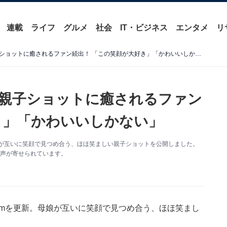
連載
ライフ
グルメ
社会
IT・ビジネス
エンタメ
リ
相武紗季、愛娘との顔出し親子ショットに癒されるファン続出！ 「この笑顔が大好き」「かわいいしかない」
親子ショットに癒されるファン
き」「かわいいしかない」
。母娘が互いに笑顔で見つめ合う、ほほ笑ましい親子ショットを公開しました。
の声が寄せられています。
gramを更新。母娘が互いに笑顔で見つめ合う、ほほ笑まし