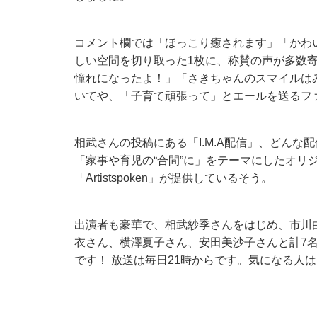
コメント欄では「ほっこり癒されます」「かわ
しい空間を切り取った1枚に、称賛の声が多数
憧れになったよ！」「さきちゃんのスマイルはみ
いてや、「子育て頑張って」とエールを送るフ
相武さんの投稿にある「I.M.A配信」、どん
「家事や育児の“合間”に」をテーマにしたオリジナ
「Artistspoken」が提供しているそう。
出演者も豪華で、相武紗季さんをはじめ、市川
衣さん、横澤夏子さん、安田美沙子さんと計7名
です！ 放送は毎日21時からです。気になる人