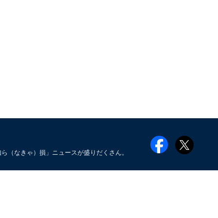
知ら（なきゃ）損」ニュースが盛りだくさん。