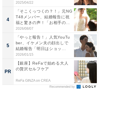
表...
刃...
2025/04/22
2026/08/0
「そこくっつくの？！」元NG
「え、
T48メンバー、結婚報告に祝
芸人、2
4
4
福と驚きの声！「お相手の...
エットに
2026/08/07
2026/08/0
「やっと報告！」人気YouTu
「脳がバ
ber、イケメン夫の顔出しで
装姿が話
5
5
結婚報告「明日はショッ...
のお父さ
2026/01/15
2026/08/0
【銀座】ReFaで始める大人
【銀座】
の贅沢セルフケア
の贅沢
PR
PR
ReFa GINZA on CREA
ReFa GIN
Recommended by