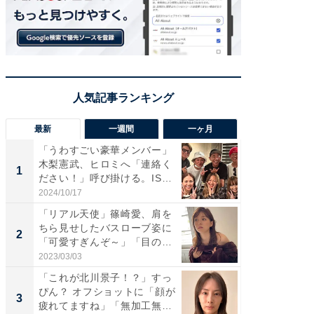
最新
一週間
一ヶ月
「うわすごい豪華メンバー」
「さす
木梨憲武、ヒロミへ「連絡く
は」高
1
1
ださい！」呼び掛ける。IS
災地を
S...
「カ...
2024/10/17
2026/08/0
「リアル天使」篠崎愛、肩を
「女の
ちら見せしたバスローブ姿に
介、バ
2
2
「可愛すぎんぞ～」「目の表
らのプレ
情...
愛...
2023/03/03
2026/08/0
「これが北川景子！？」すっ
「脚が
ぴん？ オフショットに「顔が
横川尚
3
3
疲れてますね」「無加工無
ムキな姿