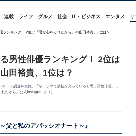
連載
ライフ
グルメ
社会
IT・ビジネス
エンタメ
リ
優ランキング！ 2位は『君が心をくれたから』の山田裕貴、1位は？
る男性俳優ランキング！ 2位は
山田裕貴、1位は？
するアンケート調査を実施。「冬ドラマで演技が光っていると思う男性俳優」ラ
から』公式Instagramより）
ロ～父と私のアパッシオナート～』