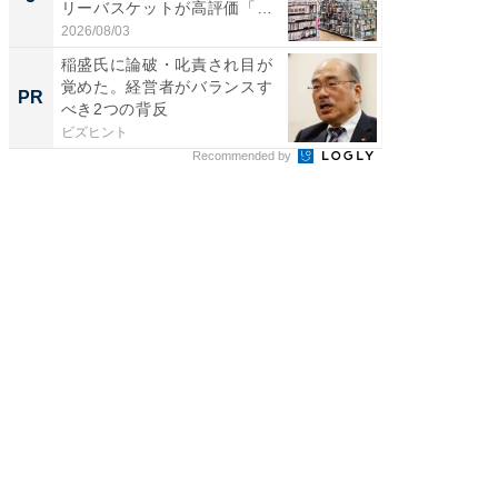
リーバスケットが高評価「使
は和の
わ...
が...
2026/08/03
2026/08/0
稲盛氏に論破・叱責され目が
GOETH
覚めた。経営者がバランスす
を組み
PR
PR
べき2つの背反
ビズヒント
FINCHI o
Recommended by