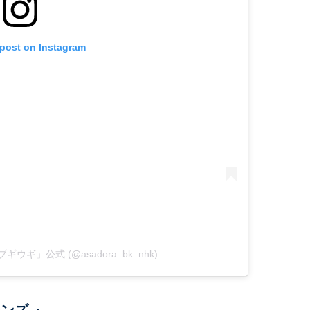
 post on Instagram
ラ「ブギウギ」公式 (@asadora_bk_nhk)
ンズ-』