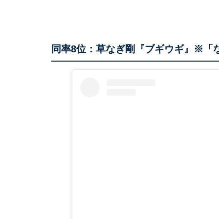
同率8位：草なぎ剛『ブギウギ』※「