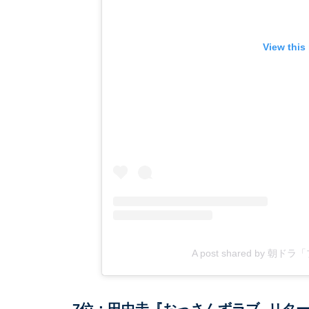
View this
A post shared by 朝ド
7位：田中圭『おっさんずラブ -リター