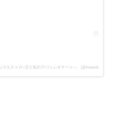
よならマエストロ~父と私のアパッシオナート~」 (@maestro_tbs)