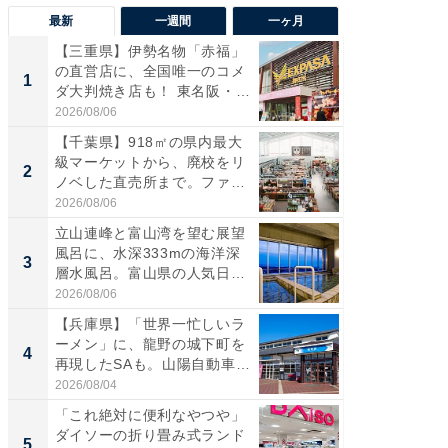
最新
一週間
一ヶ月
【三重県】伊勢名物「赤福」
【兵庫
の直営店に、全国唯一のコメ
ーメン
1
1
ダ大判焼き店も！ 東名阪・
再現した
伊...
道...
2026/08/06
2026/08/0
【千葉県】918㎡の県内最大
【三重
級マーケットから、廃校をリ
「鈴鹿天
2
2
ノベした直売所まで。ファ
は100
ー...
2026/08/06
2026/08/0
立山連峰と富山湾を望む展望
ステラ
風呂に、水深333mの海洋深
詰め放題
3
3
層水風呂。富山県の人気日
00円で「
帰...
2026/08/06
2026/08/0
【兵庫県】「世界一忙しいラ
「ミニオ
ーメン」に、龍野の城下町を
ッグ！ 
4
4
再現したSAも。山陽自動車
ど、夏限
道...
2026/08/04
2026/08/0
「これ絶対に便利なやつや」
【埼玉
ダイソーの折り畳み式ランド
「行田天
5
5