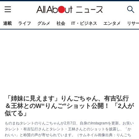
連載
ライフ
グルメ
社会
IT・ビジネス
エンタメ
リサ
「姉妹に見えます」りんごちゃん、有吉弘行
＆王林とのW“りんご”ショット公開！ 「2人が
似てる」
ものまねタレントのりんごちゃんが2月7日、自身のInstagramを更新。お笑い
タレント・有吉弘行さんとタレント・王林さんとのショットを披露し、「か
わいい」と称賛の声が寄せられています。（サムネイル画像出典：りんごち