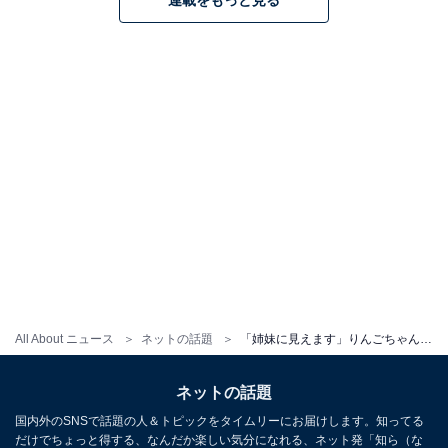
All About ニュース
ネットの話題
「姉妹に見えます」りんごちゃん、有吉弘行＆王林とのW“りんご”ショット公開！ 「2人が似てる」
ネットの話題
国内外のSNSで話題の人＆トピックをタイムリーにお届けします。知ってる
だけでちょっと得する、なんだか楽しい気分になれる、ネット発「知ら（な