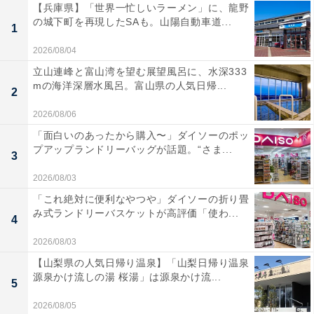
【兵庫県】「世界一忙しいラーメン」に、龍野
の城下町を再現したSAも。山陽自動車道...
1
2026/08/04
立山連峰と富山湾を望む展望風呂に、水深333
mの海洋深層水風呂。富山県の人気日帰...
2
2026/08/06
「面白いのあったから購入〜」ダイソーのポッ
プアップランドリーバッグが話題。“さま...
3
2026/08/03
「これ絶対に便利なやつや」ダイソーの折り畳
み式ランドリーバスケットが高評価「使わ...
4
2026/08/03
【山梨県の人気日帰り温泉】「山梨日帰り温泉
源泉かけ流しの湯 桜湯」は源泉かけ流...
5
2026/08/05