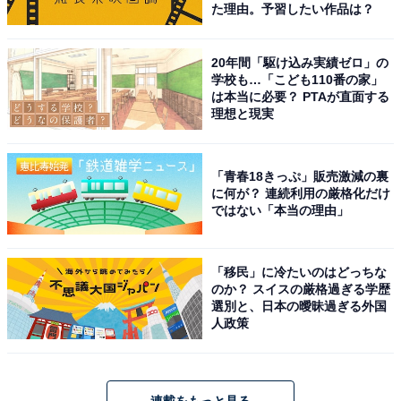
た理由。予習したい作品は？
20年間「駆け込み実績ゼロ」の
学校も…「こども110番の家」
は本当に必要？ PTAが直面する
理想と現実
「青春18きっぷ」販売激減の裏
に何が？ 連続利用の厳格化だけ
ではない「本当の理由」
「移民」に冷たいのはどっちな
のか？ スイスの厳格過ぎる学歴
選別と、日本の曖昧過ぎる外国
人政策
連載をもっと見る