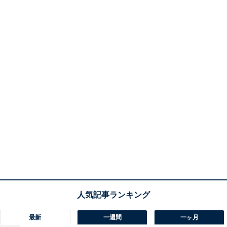
最新
一週間
一ヶ月