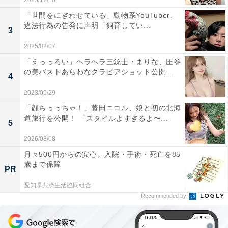
2025/12/18
「世間をにぎわせている」動物系YouTuber、
違法行為の告発に声明「飼育してい...
3
2025/02/07
「えっっろい」ヘラヘラ三銃士・まりな、圧巻
の美バストあらわなグラビアショット公開...
4
2023/09/29
「顔ちっっちゃ！」藤田ニコル、娘と初の北海
道旅行を公開！ 「スタイルよすぎるよ〜...
5
2026/08/08
月々500円からの安心。入院・手術・死亡を85
歳まで保障
PR
愛知県共済生活協同組合
Recommended by