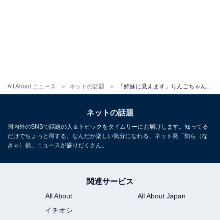
All About ニュース
ネットの話題
「姉妹に見えます」りんごちゃん、有吉弘行＆王林とのW“りんご”ショット公開！ 「2人が似てる」
ネットの話題
国内外のSNSで話題の人＆トピックをタイムリーにお届けします。知ってる
だけでちょっと得する、なんだか楽しい気分になれる、ネット発「知ら（な
きゃ）損」ニュースが盛りだくさん。
関連サービス
All About
All About Japan
イチオシ