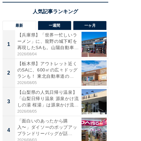
最新
一週間
一ヶ月
【兵庫県】「世界一忙しいラ
「気に
ーメン」に、龍野の城下町を
る〜」3
1
1
再現したSAも。山陽自動車
バー」
道...
好...
2026/08/04
2026/07/3
【栃木県】アウトレット近く
【三重
のSAに、600㎡の広々ドッグ
「鈴鹿天
2
2
ランも！ 東北自動車道の...
は100
2026/08/05
2026/08/0
【山梨県の人気日帰り温泉】
「ミニオ
「山梨日帰り温泉 源泉かけ流
ッグ！ 
3
3
しの湯 桜湯」は源泉かけ流...
ど、夏限
2026/08/05
2026/08/0
「面白いのあったから購
ステラ
入〜」ダイソーのポップアッ
詰め放題
4
4
プランドリーバッグが話
00円で「
題。“さま...
2026/08/03
2026/08/0