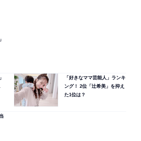
」
」
「好きなママ芸能人」ランキ
1
ング！ 2位「辻希美」を抑え
た1位は？
当
」