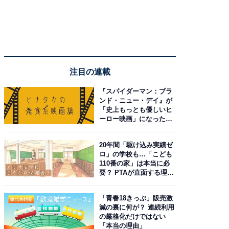
注目の連載
『スパイダーマン：ブラ
ンド・ニュー・デイ』が
「史上もっとも優しいヒ
ーロー映画」になった理
由。予習したい作品は？
20年間「駆け込み実績ゼ
ロ」の学校も…「こども
110番の家」は本当に必
要？ PTAが直面する理想
と現実
「青春18きっぷ」販売激
減の裏に何が？ 連続利用
の厳格化だけではない
「本当の理由」