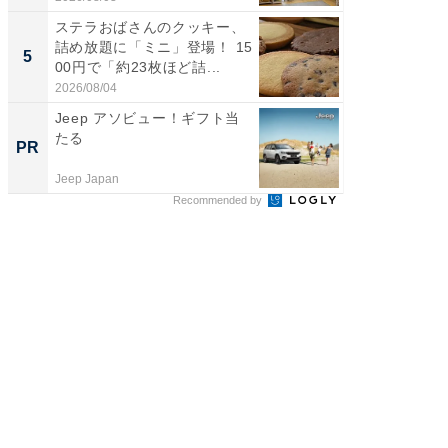
ステラおばさんのクッキー、
【埼玉
詰め放題に「ミニ」登場！ 15
「行田天
5
5
00円で「約23枚ほど詰...
は和の
が...
2026/08/04
2026/08/0
Jeep アソビュー！ギフト当
免許返
たる
ゴが2つ
PR
PR
Jeep Japan
BLAZE
Recommended by