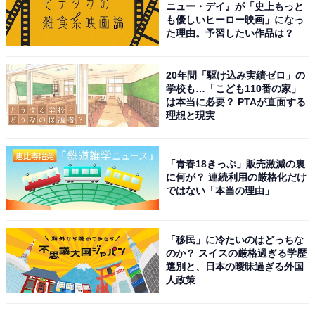
1990年生まれ。30代突入と同時期に未経験でライター業
ニュー・デイ』が「史上もっと
も優しいヒーロー映画」になっ
を開始。日常系アニメと車好き。女性声優さんにも関心
た理由。予習したい作品は？
をもち個人的にイベントへ参加している。現在の所有車
はスズキ ワゴンR（MH95S）。各地のアニメ作品の舞台
20年間「駆け込み実績ゼロ」の
となった場所を聖地巡礼すべくドライブに出かける。
学校も…「こども110番の家」
は本当に必要？ PTAが直面する
理想と現実
次ページ
10位までのランキング結果を見る
「青春18きっぷ」販売激減の裏
に何が？ 連続利用の厳格化だけ
ではない「本当の理由」
「移民」に冷たいのはどっちな
のか？ スイスの厳格過ぎる学歴
選別と、日本の曖昧過ぎる外国
人政策