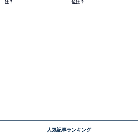
は？
位は？
い雰囲気がある」（三重県／30代女性）、「見た目も変
わらず仕事で活躍しているイメージがある」（宮城県／
30代女性）といったコメントが寄せられています。
1位：北川景子