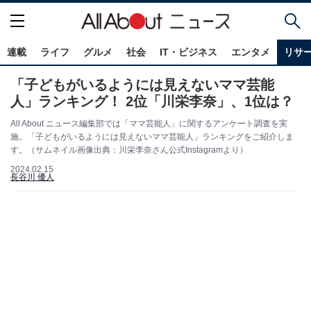
連載
ライフ
グルメ
社会
IT・ビジネス
エンタメ
リサ
「子どもがいるようには見えないママ芸能
人」ランキング！ 2位「川栄李奈」、1位は？
All About ニュース編集部では「ママ芸能人」に関するアンケート調査を実
施。「子どもがいるようには見えないママ芸能人」ランキングをご紹介しま
す。（サムネイル画像出典：川栄李奈さん公式Instagramより）
2024.02.15
長谷川 優人