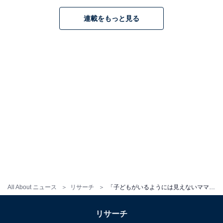
連載をもっと見る
こちらもおすすめ
「ママだと知って驚いた芸能人」ランキング！
2位「川栄李奈」、1位は？
1
2
All About ニュース
リサーチ
「子どもがいるようには見えないママ芸能人」ランキング！ 2位「川栄李奈」、1位は？
リサーチ