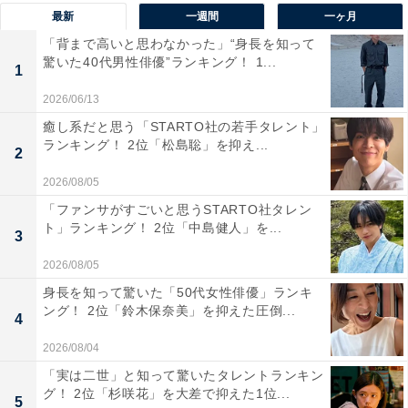
最新
一週間
一ヶ月
「背まで高いと思わなかった」“身長を知って
お渡し会イベント、一部終了しました！
驚いた40代男性俳優”ランキング！ 1...
1
今日は押さなかった?
2026/06/13
きてくださった皆様ありがとうございます?
癒し系だと思う「STARTO社の若手タレント」
ランキング！ 2位「松島聡」を抑え...
2
私は今お団子食べてます。
2026/08/05
このお団子、美味しすぎてびっくり?
「ファンサがすごいと思うSTARTO社タレン
pic.twitter.com/52MadsYmTZ
ト」ランキング！ 2位「中島健人」を...
3
— 北川景子/ Keiko Kitagawa (@KKeiko_official)
2026/08/05
October 14, 2023
身長を知って驚いた「50代女性俳優」ランキ
ング！ 2位「鈴木保奈美」を抑えた圧倒...
4
1位は「北川景子」さんでした。
2026/08/04
「実は二世」と知って驚いたタレントランキン
北川さんは、2023年に放送されたNHK大河ドラマ『どう
グ！ 2位「杉咲花」を大差で抑えた1位...
5