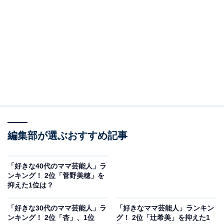
A post shared by 川栄李奈 Rina Kawaei (@rina_kawaei.official)
2位は「川栄李奈」さんでした。
川栄李奈さんは、アイドルグループ「AKB48」の元メン
バーで、現在はタレントとして活動。2019年に俳優の廣
編集部が選ぶおすすめ記事
瀬智紀さんと結婚しています。ドラマや映画への出演な
ど芸能活動を継続しつつも、私生活では2児の母として
育児に奮闘しているようです。
「好きな40代のママ芸能人」ラ
ンキング！ 2位「菅野美穂」を
抑えた1位は？
回答者からは「見た目が若い」（神奈川県／30代男
性）、「SNS等での発信が少ないのでママタレントのイ
「好きな30代のママ芸能人」ラ
「好きなママ芸能人」ランキン
ンキング！ 2位「杏」、1位
グ！ 2位「辻希美」を抑えた1
メージが強くありません」（千葉県／40代男性）、「幼