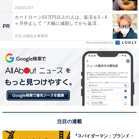
する家康』の茶々役など、ドラマや映画で活躍中の俳
2025/11/07
優。2016年にはタレントのDAIGOさんと結婚しました。
カードローン50万円以上の人は、返済を3～6
2020年に第1子となる女児が誕生しましたが、結婚およ
ヶ月停止して『大幅に減額してから返済...
PR
び出産以降もテレビ番組やファッション雑誌などで活躍
されている様子が見られます。
渋谷法務総合事務所
Recommended by
回答者からは「役者としてのイメージが強いから」（新
潟県／40代男性）、「スタイルが崩れてないし、疲れた
感じもないから」（東京都／20代女性）、「いつまでも
綺麗で衰えがない」（長崎県／30代男性）、「美しい
し、子供がいても変わらずスタイルがいい」（長野県／
50代女性）といったコメントが寄せられています。
※回答者コメントは原文ママです
注目の連載
この記事の筆者：長谷川 優人
『スパイダーマン：ブランド・