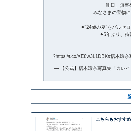
昨日、無事
みなさまの宝物に
⚫︎"24歳の夏"をバルセ
⚫︎5年ぶり、
?
https://t.co/XE8w3L1DBK
#橋本環奈
— 【公式】橋本環奈写真集「カレイドス
こちらもおすすめ