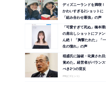
ディズニーランドを満喫！
かわいすぎる2ショットに
「組み合わせ最強」の声
「可愛すぎて死ぬ」橋本環
の肩出しショットにファン
ん絶！ 「胸撃たれた」「一
生の憧れ」の声
稲盛氏に論破・叱責され目
覚めた。経営者がバランス
べき2つの背反
PR(ビズヒント)