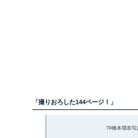
「撮りおろした144ページ！」
?
#橋本環奈写