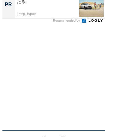
たる
座で体感
PR
PR
Jeep Japan
ReFa GIN
Recommended by