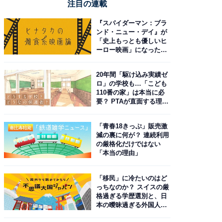
注目の連載
『スパイダーマン：ブラ
ンド・ニュー・デイ』が
「史上もっとも優しいヒ
ーロー映画」になった理
由。予習したい作品は？
20年間「駆け込み実績ゼ
ロ」の学校も…「こども
110番の家」は本当に必
要？ PTAが直面する理想
と現実
「青春18きっぷ」販売激
減の裏に何が？ 連続利用
の厳格化だけではない
「本当の理由」
「移民」に冷たいのはど
っちなのか？ スイスの厳
格過ぎる学歴選別と、日
本の曖昧過ぎる外国人政
策