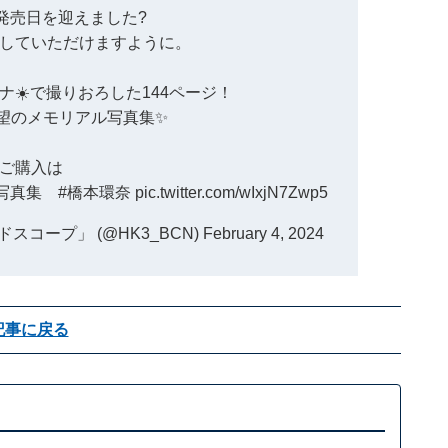
発売日を迎えました?
していただけますように。
ロナ☀️で撮りおろした144ページ！
待望のメモリアル写真集✨
ご購入は
写真集
#橋本環奈
pic.twitter.com/wIxjN7Zwp5
コープ」 (@HK3_BCN)
February 4, 2024
記事に戻る