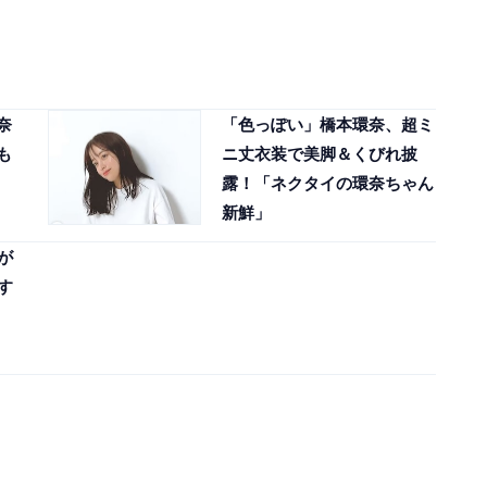
奈
「色っぽい」橋本環奈、超ミ
も
ニ丈衣装で美脚＆くびれ披
露！「ネクタイの環奈ちゃん
新鮮」
が
す