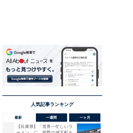
最新
一週間
一ヶ月
【兵庫県】「世界一忙しいラ
「気に
ーメン」に、龍野の城下町を
る〜」3