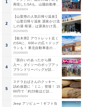
1
1
再現したSAも。山陽自動車
バー」
道...
好...
2026/08/04
2026/07/3
【山梨県の人気日帰り温泉】
【三重
「山梨日帰り温泉 源泉かけ流
「鈴鹿天
2
2
しの湯 桜湯」は源泉かけ流...
は100
2026/08/05
2026/08/0
【栃木県】アウトレット近く
「ミニオ
のSAに、600㎡の広々ドッグ
ッグ！ 
3
3
ランも！ 東北自動車道の...
ど、夏限
2026/08/05
2026/08/0
「面白いのあったから購
ステラ
入〜」ダイソーのポップアッ
詰め放題
4
4
プランドリーバッグが話
00円で「
題。“さま...
2026/08/03
2026/08/0
ステラおばさんのクッキー、
【埼玉
詰め放題に「ミニ」登場！ 15
「行田天
5
5
00円で「約23枚ほど詰...
は和の
が...
2026/08/04
2026/08/0
Jeep アソビュー！ギフト当
上質な眠