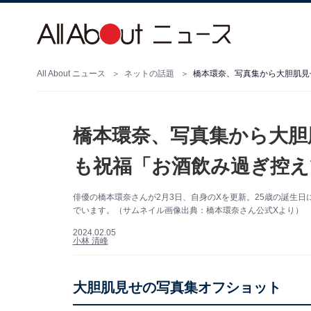
All About ニュース
ネットの話題
橋本環奈、写真集から大胆肌見
橋本環奈、写真集から大胆
も祝福「お酒飲み過ぎ控え
俳優の橋本環奈さんが2月3日、自身のXを更新。25歳の誕生
でいます。（サムネイル画像出典：橋本環奈さん公式Xより）
2024.02.05
小林 清峰
大胆肌見せの写真集オフショット