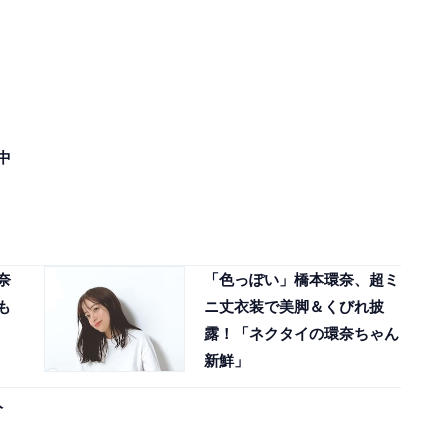
中
奈
「色っぽい」橋本環奈、超ミ
も
ニ丈衣装で美脚＆くびれ披
露！「ネクタイの環奈ちゃん
新鮮」
人