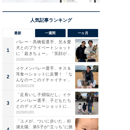
最新
一週間
一ヶ月
バレー・髙橋藍選手、兄＆愛
「さす
犬とのプライベートショット
は」高
1
1
に「超きちょー」「笑顔が見
災地を
れ...
「カ...
2026/03/08
2026/08/0
イケメンバレー選手、キス＆
「え、
耳食べショットに反響！ 「な
芸人、2
2
2
んなのーこのイチャイチャ
エットに
感...
2026/01/29
2026/08/0
「足長いし子煩悩だし」イケ
「脚が
メンバレー選手、子どもたち
横川尚
3
3
とのディズニーショットに
ムキな姿
「か...
刃...
2026/01/03
2026/08/0
「ユメが、ついに歩いた」杉
「脳がバ
浦太陽、第5子が“立っち”に挑
装姿が話
4
4