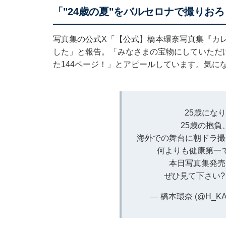
「"24歳の夏"をバルセロナで撮りお
写真集の公式X「【公式】橋本環奈写真集『カ
した」と報告。「みなさまの宝物にしていただけ
た144ページ！」とアピールしています。気に
25歳にな
25歳の抱
海外での舞台に朝ドラ撮
何よりも健康第一
本日写真集発売
ぜひ見て下さい
— 橋本環奈 (@H_KA