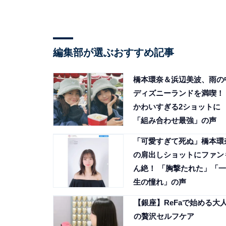
編集部が選ぶおすすめ記事
橋本環奈＆浜辺美波、雨の
ディズニーランドを満喫！
かわいすぎる2ショットに
「組み合わせ最強」の声
「可愛すぎて死ぬ」橋本環
の肩出しショットにファン
ん絶！ 「胸撃たれた」「一
生の憧れ」の声
【銀座】ReFaで始める大
の贅沢セルフケア