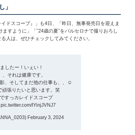
ろし」
レイドスコープ』」も4日、「昨日、無事発売日を迎えま
ますように」「"24歳の夏"をバルセロナで撮りおろし
なる人は、ぜひチェックしてみてください。
りましたー！いぇい！
負、、それは健康です。
影、そしてまだ他の仕事も、、☺️
で頑張りたいと思います。笑
ですっカレイドスコープ
?
pic.twitter.com/IYinjJVNJ7
NNA_0203)
February 3, 2024