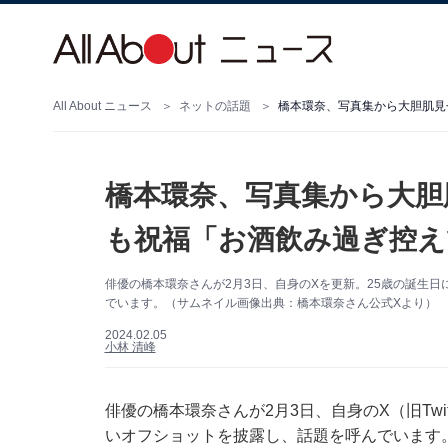
All About ニュース
ネットの話題
橋本環奈、写真集から大胆肌見
橋本環奈、写真集から大胆
も祝福「お酒飲み過ぎ控え
俳優の橋本環奈さんが2月3日、自身のXを更新。25歳の誕生
でいます。（サムネイル画像出典：橋本環奈さん公式Xより）
2024.02.05
小林 清峰
俳優の橋本環奈さんが2月3日、自身のX（旧Twi
いオフショットを披露し、話題を呼んでいます