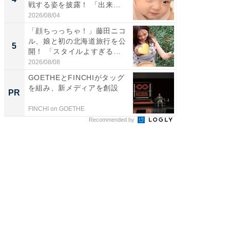
戦する姿を披露！ 「出来...
のお父さ
2026/08/04
2026/08/0
「顔ちっっちゃ！」藤田ニコ
「急に
ル、娘と初の北海道旅行を公
る」広
5
5
開！ 「スタイルよすぎる
ョット
よ〜...
た」の..
2026/08/08
2026/08/0
GOETHEとFINCHIがタッグ
競馬予
を組み、新メディアを創設
書きま
PR
PR
FINCHI on GOETHE
BettingBr
Recommended by