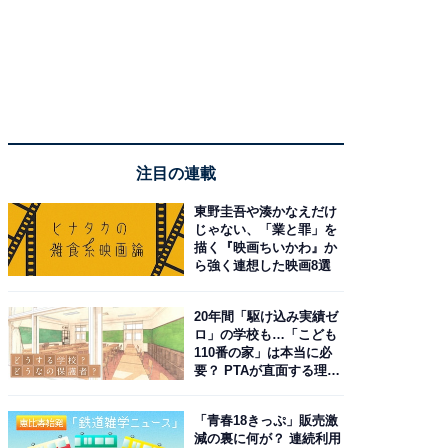
注目の連載
東野圭吾や湊かなえだけ
じゃない、「業と罪」を
描く『映画ちいかわ』か
ら強く連想した映画8選
20年間「駆け込み実績ゼ
ロ」の学校も…「こども
110番の家」は本当に必
要？ PTAが直面する理想
と現実
「青春18きっぷ」販売激
減の裏に何が？ 連続利用