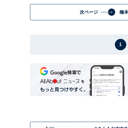
次ページ
橋
1