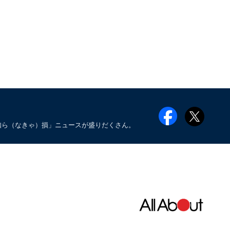
知ら（なきゃ）損」ニュースが盛りだくさん。