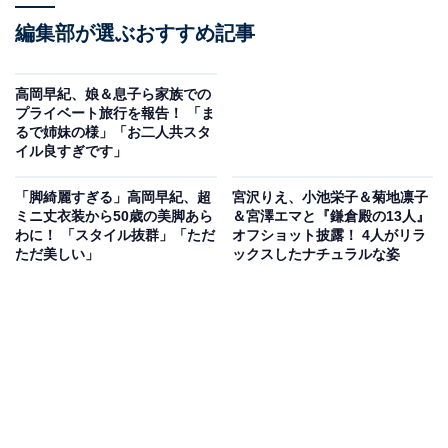
編集部が選ぶおすすめ記事
高岡早紀、娘＆息子ら家族での
プライベート旅行を報告！ 「ま
るで姉妹の様」「お二人共スタ
イル良すぎです」
「脚綺麗すぎる」高岡早紀、超
宮沢りえ、小池栄子＆菊地凛子
ミニ丈衣装から50歳の美脚あら
＆宮澤エマと『鎌倉殿の13人』
わに！ 「スタイル抜群」「ただ
オフショット披露！ 4人がリラ
ただ美しい」
ックスしたナチュラルな姿