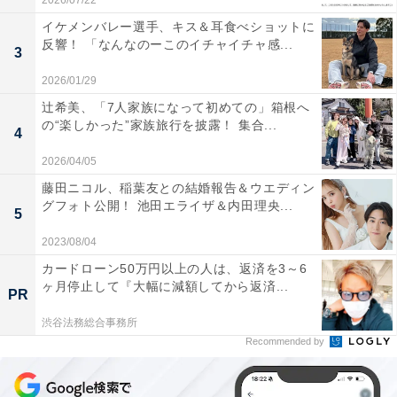
2026/07/22
イケメンバレー選手、キス＆耳食べショットに
反響！ 「なんなのーこのイチャイチャ感...
3
2026/01/29
辻希美、「7人家族になって初めての」箱根へ
の“楽しかった”家族旅行を披露！ 集合...
4
2026/04/05
藤田ニコル、稲葉友との結婚報告＆ウエディン
グフォト公開！ 池田エライザ＆内田理央...
5
2023/08/04
カードローン50万円以上の人は、返済を3～6
ヶ月停止して『大幅に減額してから返済...
PR
渋谷法務総合事務所
Recommended by