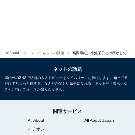
All About ニュース
ネットの話題
高岡早紀、小池栄子との懐かしの『大奥』ショット！ 「小池さん怖すぎたああ」「全然お変わりない」
ネットの話題
国内外のSNSで話題の人＆トピックをタイムリーにお届けします。知ってる
だけでちょっと得する、なんだか楽しい気分になれる、ネット発「知ら（な
きゃ）損」ニュースが盛りだくさん。
関連サービス
All About
All About Japan
イチオシ