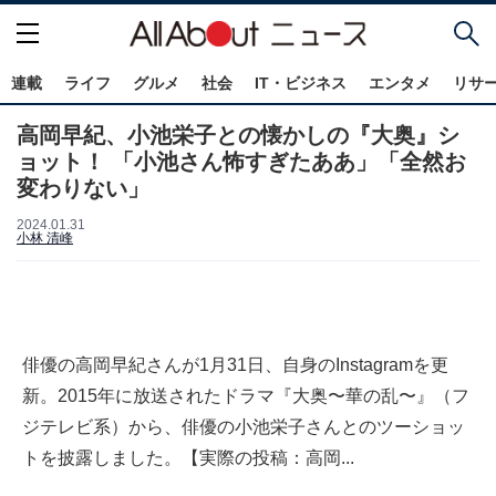
連載
ライフ
グルメ
社会
IT・ビジネス
エンタメ
リサ
高岡早紀、小池栄子との懐かしの『大奥』シ
ョット！ 「小池さん怖すぎたああ」「全然お
変わりない」
2024.01.31
小林 清峰
俳優の高岡早紀さんが1月31日、自身のInstagramを更
新。2015年に放送されたドラマ『大奥〜華の乱〜』（フ
ジテレビ系）から、俳優の小池栄子さんとのツーショッ
トを披露しました。【実際の投稿：高岡...