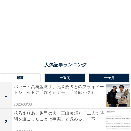
最新
一週間
一ヶ月
バレー・髙橋藍選手、兄＆愛犬とのプライベー
トショットに「超きちょー」「笑顔が見れ...
1
2026/03/08
花乃まりあ、趣里の夫・三山凌輝と「二人で時
間を過ごしたことは事実」と認める。「不...
2