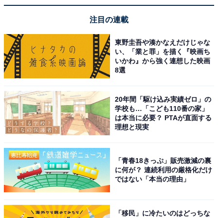
注目の連載
東野圭吾や湊かなえだけじゃな
い、「業と罪」を描く『映画ち
いかわ』から強く連想した映画
8選
20年間「駆け込み実績ゼロ」の
学校も…「こども110番の家」
は本当に必要？ PTAが直面する
理想と現実
「青春18きっぷ」販売激減の裏
に何が？ 連続利用の厳格化だけ
ではない「本当の理由」
「移民」に冷たいのはどっちな