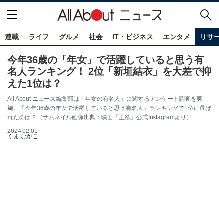
連載
ライフ
グルメ
社会
IT・ビジネス
エンタメ
リサ
今年36歳の「年女」で活躍していると思う有
名人ランキング！ 2位「新垣結衣」を大差で抑
えた1位は？
All About ニュース編集部は「年女の有名人」に関するアンケート調査を実
施。「今年36歳の年女で活躍していると思う有名人」ランキングで1位に選ば
れたのは？（サムネイル画像出典：映画『正欲』公式Instagramより）
2024.02.01
くま なかこ