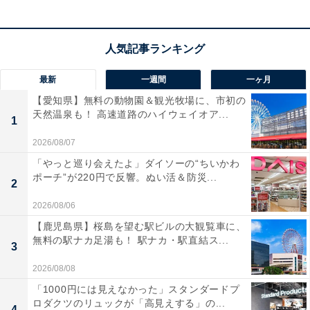
最新
一週間
一ヶ月
【愛知県】無料の動物園＆観光牧場に、市初の
天然温泉も！ 高速道路のハイウェイオア...
1
2026/08/07
「やっと巡り会えたよ」ダイソーの“ちいかわ
ポーチ”が220円で反響。ぬい活＆防災...
2
2026/08/06
【鹿児島県】桜島を望む駅ビルの大観覧車に、
無料の駅ナカ足湯も！ 駅ナカ・駅直結ス...
3
2026/08/08
「1000円には見えなかった」スタンダードプ
ロダクツのリュックが「高見えする」の...
4