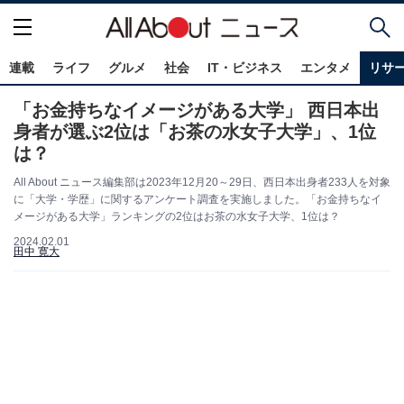
連載
ライフ
グルメ
社会
IT・ビジネス
エンタメ
リサ
「お金持ちなイメージがある大学」 西日本出
身者が選ぶ2位は「お茶の水女子大学」、1位
は？
All About ニュース編集部は2023年12月20～29日、西日本出身者233人を対象
に「大学・学歴」に関するアンケート調査を実施しました。「お金持ちなイ
メージがある大学」ランキングの2位はお茶の水女子大学、1位は？
2024.02.01
田中 寛大