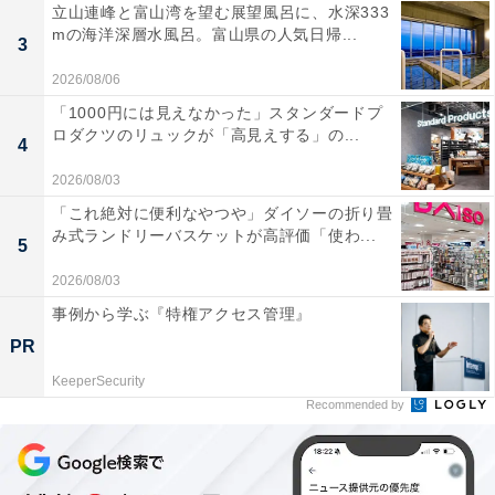
立山連峰と富山湾を望む展望風呂に、水深333
mの海洋深層水風呂。富山県の人気日帰...
3
2026/08/06
「1000円には見えなかった」スタンダードプ
ロダクツのリュックが「高見えする」の...
4
2026/08/03
「これ絶対に便利なやつや」ダイソーの折り畳
み式ランドリーバスケットが高評価「使わ...
5
2026/08/03
事例から学ぶ『特権アクセス管理』
PR
KeeperSecurity
Recommended by