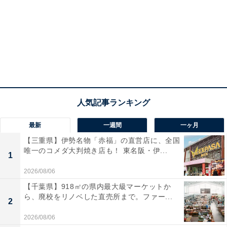
最新
一週間
一ヶ月
【三重県】伊勢名物「赤福」の直営店に、全国
唯一のコメダ大判焼き店も！ 東名阪・伊...
1
2026/08/06
【千葉県】918㎡の県内最大級マーケットか
ら、廃校をリノベした直売所まで。ファー...
2
2026/08/06