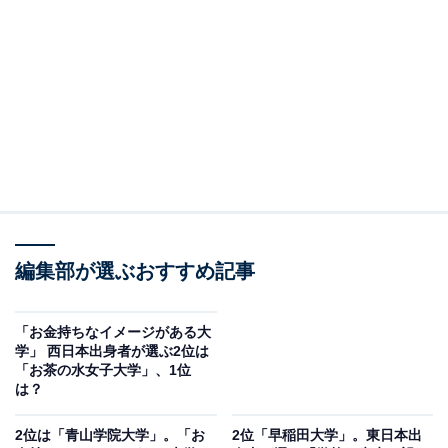
2位は「京都大学」でした。京都大学は1897年に創設さ
れた国立大学で、多くのノーベル賞受賞者を輩出するな
ど、卓越した研究で世界的に高い評価を得ています。卒
業生は民間企業や研究機関など、国内外のさまざまな分
野で活躍しています。
回答者からは「周りの友だちも優秀でいい環境だと思う
から。就職先もいい企業に行ってそうだから（30代女性
／神奈川県）」「すごそうな感じがするので（40代男性
／東京都）」「普通の頭のいい人を超えた人が学ぶ大学
編集部が選ぶおすすめ記事
だと思うので（50代女性／東京都）」などの声が寄せら
れました。
「お金持ちなイメージがある大
学」 西日本出身者が選ぶ2位は
「お茶の水女子大学」、1位
は？
2位は「青山学院大学」。「お
2位「早稲田大学」。東日本出