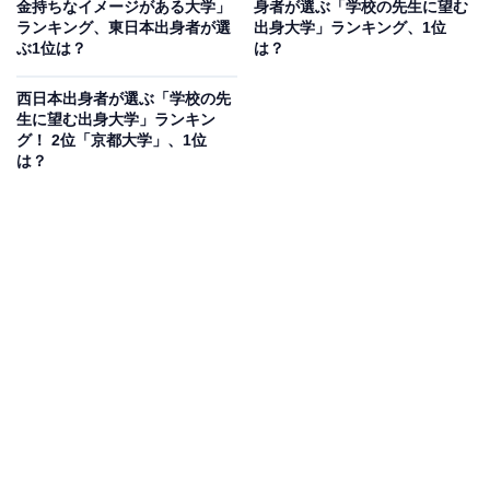
金持ちなイメージがある大学」
身者が選ぶ「学校の先生に望む
ランキング、東日本出身者が選
出身大学」ランキング、1位
ぶ1位は？
は？
西日本出身者が選ぶ「学校の先
生に望む出身大学」ランキン
グ！ 2位「京都大学」、1位
は？
1位：東京大学
1位は「東京大学」でした。東京大学は、1877年に創設
された国立大学です。国内最大規模を誇り、日本最難関
の大学として知られています。多岐にわたる分野で高い
評価を受けており、卒業生は民間企業や官公庁などで重
要な役割を果たしています。