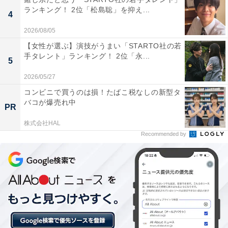
ランキング！ 2位「松島聡」を抑え...
4
2026/08/05
【女性が選ぶ】演技がうまい「STARTO社の若
手タレント」ランキング！ 2位「永...
5
2026/05/27
コンビニで買うのは損！たばこ税なしの新型タ
バコが爆売れ中
PR
株式会社HAL
Recommended by
こちらもおすすめ
2位は「京都大学」。子のパートナーだったらす
ごいと思う相手の出身大学、西日本出身者が選
ぶ1位は？