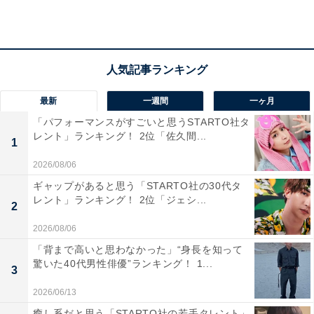
回答者からは「学があり安心できるうえに知名度が高く
て周りに自慢できるから（10代男性／山形県）」「パー
トナーがしっかりしていたら、その子の将来は安泰かな
と感じるから（60代女性／福島県）」「仕事ができそう
で、頼りになりそうだから（50代女性／青森県）」など
最新
一週間
一ヶ月
の声が寄せられました。
「パフォーマンスがすごいと思うSTARTO社タ
レント」ランキング！ 2位「佐久間...
1
※回答コメントは原文ママです
2026/08/06
ギャップがあると思う「STARTO社の30代タ
レント」ランキング！ 2位「ジェシ...
2
20位までの全ランキング結果を見
次ページ
2026/08/06
る
「背まで高いと思わなかった」“身長を知って
驚いた40代男性俳優”ランキング！ 1...
3
2026/06/13
癒し系だと思う「STARTO社の若手タレント」