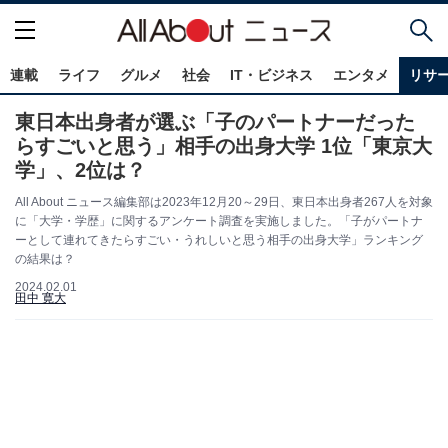
連載
ライフ
グルメ
社会
IT・ビジネス
エンタメ
リサ
東日本出身者が選ぶ「子のパートナーだった
らすごいと思う」相手の出身大学 1位「東京大
学」、2位は？
All About ニュース編集部は2023年12月20～29日、東日本出身者267人を対象
に「大学・学歴」に関するアンケート調査を実施しました。「子がパートナ
ーとして連れてきたらすごい・うれしいと思う相手の出身大学」ランキング
の結果は？
2024.02.01
田中 寛大