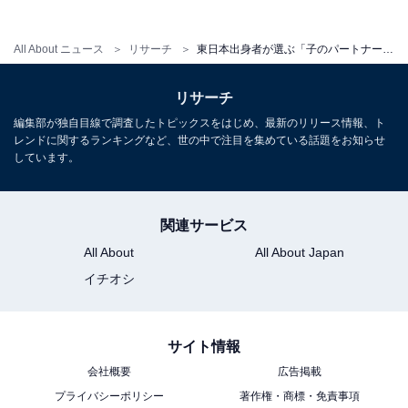
All About ニュース
リサーチ
東日本出身者が選ぶ「子のパートナーだったらすごいと思う」相手の出身大学 1位「東京大学」、2位は？
リサーチ
編集部が独自目線で調査したトピックスをはじめ、最新のリリース情報、ト
レンドに関するランキングなど、世の中で注目を集めている話題をお知らせ
しています。
関連サービス
All About
All About Japan
イチオシ
サイト情報
会社概要
広告掲載
プライバシーポリシー
著作権・商標・免責事項