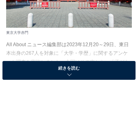
東京大学赤門
All About ニュース編集部は2023年12月20～29日、東日
本出身の267人を対象に「大学・学歴」に関するアンケ
ート調査を実施しました。今回はその中から、「子ども
続きを読む
がパートナーとして連れてきたら、すごい・うれしいと
思う相手の出身大学」について聞いた結果をランキング
形式で紹介します！
＞20位までのランキング結果を見る
2位：京都大学