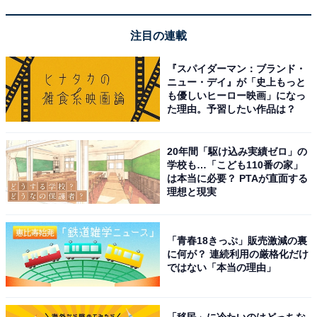
注目の連載
『スパイダーマン：ブランド・
ニュー・デイ』が「史上もっと
も優しいヒーロー映画」になっ
た理由。予習したい作品は？
こちらもおすすめ
20年間「駆け込み実績ゼロ」の
「美人だと思う」芸能人姉妹ランキング！ 2位
学校も…「こども110番の家」
「石田ゆり子＆ひかり」、1位は？
は本当に必要？ PTAが直面する
理想と現実
「青春18きっぷ」販売激減の裏
に何が？ 連続利用の厳格化だけ
ではない「本当の理由」
1
2
「移民」に冷たいのはどっちな