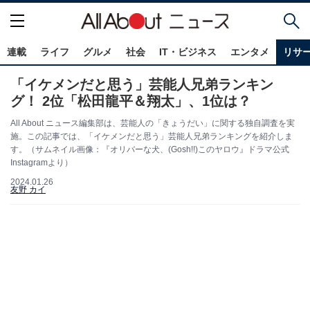
連載
ライフ
グルメ
社会
IT・ビジネス
エンタメ
リサ
「イケメンだと思う」芸能人兄弟ランキン
グ！ 2位「松田龍平＆翔太」、1位は？
All About ニュース編集部は、芸能人の「きょうだい」に関する独自調査を実
施。この記事では、「イケメンだと思う」芸能人兄弟ランキングを紹介しま
す。（サムネイル画像：『オリバーな犬、(Gosh!!)このヤロウ』ドラマ公式
Instagramより）
2024.01.26
友野 カイ