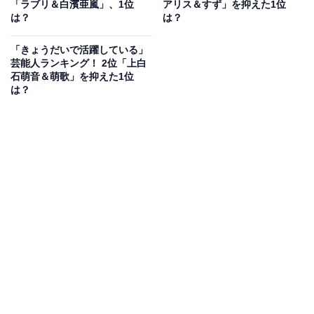
「ラブリ＆白濱亜嵐」、1位
アリス＆すず」を抑えた1位
（40代男性／鳥取県）」「一般人にはないオーラがある
は？
は？
からです（30代女性／京都府）」「お父様譲りの個性的
な美男子さを放って見えます（50代女性／熊本県）」と
「きょうだいで活躍している」
芸能人ランキング！ 2位「上白
いった理由が挙がりました。
石萌音＆萌歌」を抑えた1位
は？