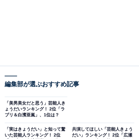
A post shared by 【公式】オリバーな犬、(Gosh!!)このヤロウ (@nhk
2位は、松田龍平さんと松田翔太さんでした。ともに身
長180センチ超えの長身イケメン。両親は、松田優作さ
編集部が選ぶおすすめ記事
んと松田美由紀さんという芸能一家です。
「美男美女だと思う」芸能人き
アンケート回答者からは、「二人とも所作がスマート
ょうだいランキング！ 2位「ラ
ブリ＆白濱亜嵐」、1位は？
で、かっこいい（30代女性／愛媛県）」「この二人は、
顔がイケメンというよりは、俳優として演技が上手く光
「実はきょうだい」と知って驚
共演してほしい「芸能人きょう
っているため、表情がイケメンに見えることがよくある
いた芸能人ランキング！ 2位
だい」ランキング！ 2位「広瀬