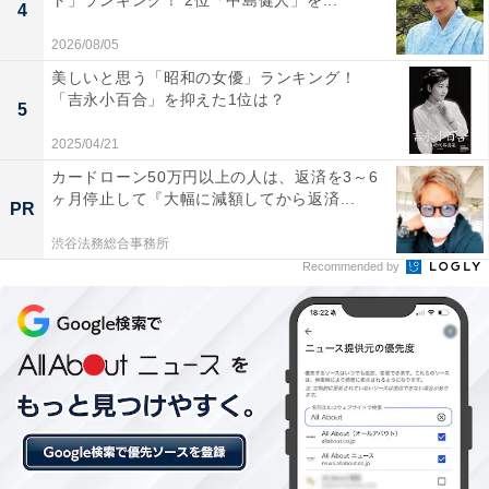
ト」ランキング！ 2位「中島健人」を...
4
ドラマ『どうする家康』の武田勝頼『エルピス』などで
2026/08/05
見せた野性的なイケメンです（70代男性／神奈川県）」
などのコメントが寄せられました。
美しいと思う「昭和の女優」ランキング！
「吉永小百合」を抑えた1位は？
5
2025/04/21
※回答者のコメントは原文ママです
カードローン50万円以上の人は、返済を3～6
ヶ月停止して『大幅に減額してから返済...
PR
6位までの全ランキング結果を見
渋谷法務総合事務所
次ページ
Recommended by
る