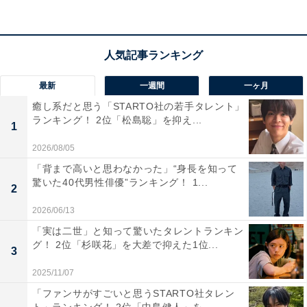
1位：新田真剣佑＆眞栄田郷敦
1位に選ばれたのは、新田真剣佑さんと眞栄田郷敦さん
兄弟。ともに俳優として活躍しています。
最新
一週間
一ヶ月
父はアクションスターとして活躍した千葉真一さんで、
癒し系だと思う「STARTO社の若手タレント」
ランキング！ 2位「松島聡」を抑え...
2023年1月には亡き父の誕生日に兄弟同時で結婚を発表
1
し話題になりました。
2026/08/05
「背まで高いと思わなかった」“身長を知って
驚いた40代男性俳優”ランキング！ 1...
回答者からは、「ふたりともちょっとホリが深めだけ
2
ど、整った顔立ちだと思います（40代女性／広島県）」
2026/06/13
「はっきりした顔立ちがよく似ていてイケメンだと思う
「実は二世」と知って驚いたタレントランキン
から（20代女性／東京都）」「きょうだいで異なるタイ
グ！ 2位「杉咲花」を大差で抑えた1位...
3
プのかっこよさがあるため（10代男性／埼玉県）」「新
2025/11/07
田が、ドラマ『同期のサクラ』『イチケイのカラス』な
「ファンサがすごいと思うSTARTO社タレン
どを演じた男性的な整った顔のイケメンで、眞栄田は、