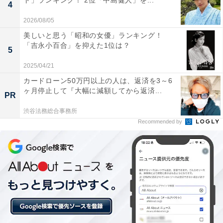
ト」ランキング！ 2位「中島健人」を...
4
現在は主に俳優として活動する2人は、ティーン向けフ
2026/08/05
ァッション雑誌『Seventeen』（集英社）の専属モデル
美しいと思う「昭和の女優」ランキング！
として活動していました。2015年には同誌で史上初めて
「吉永小百合」を抑えた1位は？
5
となる姉妹での表紙モデルを務めています。
2025/04/21
妹のすずさんは、2020年に世界的ファッションブランド
カードローン50万円以上の人は、返済を3～6
ヶ月停止して『大幅に減額してから返済...
「ルイ・ヴィトン」のアンバサダーにも抜てきされてい
PR
ます。広瀬姉妹を選んだ回答者からは、次のようなコメ
渋谷法務総合事務所
ントが集まりました。
Recommended by
「すずちゃんは可愛くてお姉ちゃんは美人だなと思いま
す（30代女性／兵庫県）」
「すごく似てる訳ではないけど、二人揃って美人とにか
く可愛い（50代女性／栃木県 ）」