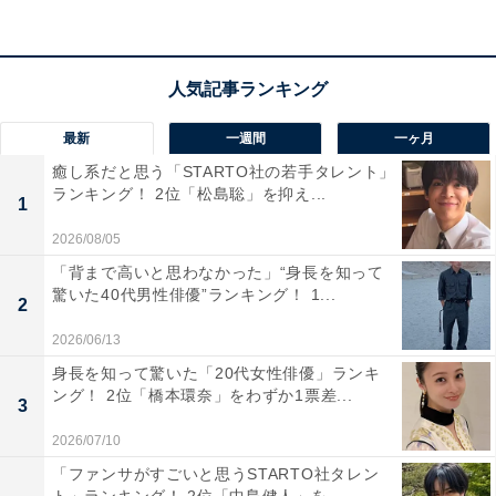
1位：広瀬アリス＆広瀬すず
最新
一週間
一ヶ月
癒し系だと思う「STARTO社の若手タレント」
すずに誘われてラーメン行ってきました。
ランキング！ 2位「松島聡」を抑え...
1
「あ、お金細かいの、ないや。
2026/08/05
お姉ちゃん貸して（奢って）。」
「背まで高いと思わなかった」“身長を知って
2022年。締まりました。
驚いた40代男性俳優”ランキング！ 1...
2
pic.twitter.com/2cYAIkysBR
2026/06/13
— 広瀬アリス (@Alice1211_Mg)
身長を知って驚いた「20代女性俳優」ランキ
December 27, 2022
ング！ 2位「橋本環奈」をわずか1票差...
3
2026/07/10
1位は広瀬アリスさん＆広瀬すずさん姉妹でした。
「ファンサがすごいと思うSTARTO社タレン