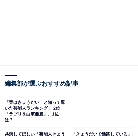
A post shared by 石田ゆり子 Yuriko Ishida (@yuriyuri1003)
2位は、石田ゆり子さんと石田ひかりさんがランクイ
ン。2人は1980年代から俳優として活躍しており、姉・
ゆり子さんは現在放送中のドラマ『さよならマエストロ
～父と私のアパッシオナート～』（TBS系）に出演中。
編集部が選ぶおすすめ記事
妹のひかりさんは、1992年にNHK連続テレビ小説『ひら
り』のヒロイン役に起用され、『NHK紅白歌合戦』の紅
「実はきょうだい」と知って驚
組司会も務めました。2人は、自身のSNSを通じて美し
いた芸能人ランキング！ 2位
「ラブリ＆白濱亜嵐」、1位
いオフショットを定期的に披露してくれています。
は？
回答者コメントでは、「二人とも年齢を重ねても綺麗
共演してほしい「芸能人きょう
「きょうだいで活躍している」