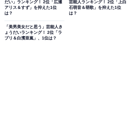
だい」ランキング！ 2位「広瀬
芸能人ランキング！ 2位「上白
（30代女性／大阪府）」「姉妹ともに上品で透明感があ
アリス＆すず」を抑えた1位
石萌音＆萌歌」を抑えた1位
り好感さえ持てるほど（60代男性／大阪府）」「こんな
は？
は？
姉妹の父になりたかったと思います。キレイで素直で品
「美男美女だと思う」芸能人き
があり、仲が良い。これ以上望むことはないと思います
ょうだいランキング！ 2位「ラ
（40代男性／千葉県）」「どちらもおばさんといわれる
ブリ＆白濱亜嵐」、1位は？
年齢だけど、二人ともおばさん顔ではない（40代女性／
埼玉県）」といった声が寄せられました。