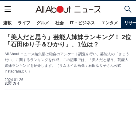
連載
ライフ
グルメ
社会
IT・ビジネス
エンタメ
リサ
「美人だと思う」芸能人姉妹ランキング！ 2位
「石田ゆり子＆ひかり」、1位は？
All About ニュース編集部は独自のアンケート調査を行い、芸能人の「きょう
だい」に関するランキングを作成。この記事では、「美人だと思う」芸能人
姉妹ランキングを紹介します。（サムネイル画像：石田ゆり子さん公式
Instagramより）
2024.01.26
友野 カイ