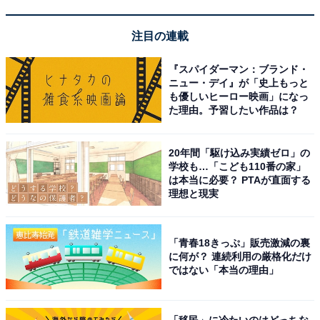
「お二人とも顔立ちがハッキリしていて、きれいだと思
う（30代男性／埼玉県）」
注目の連載
『スパイダーマン：ブランド・
「2人ともアジアンビューティーで整った鼻筋で美人だ
ニュー・デイ』が「史上もっと
と思います（20代女性／その他）」
も優しいヒーロー映画」になっ
た理由。予習したい作品は？
「広瀬すずさんは意志が強い女性として、アリスさんは
20年間「駆け込み実績ゼロ」の
全力の笑顔が素敵な女性としてきれいだと思います（30
学校も…「こども110番の家」
代女性／愛知県）」
は本当に必要？ PTAが直面する
理想と現実
※回答者のコメントは原文ママです
「青春18きっぷ」販売激減の裏
に何が？ 連続利用の厳格化だけ
ではない「本当の理由」
9位までの全ランキング結果を見
次ページ
る
「移民」に冷たいのはどっちな