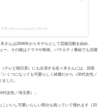
木希 (@nozomisasaki_official)
木さんは2006年からモデルとして芸能活動を始め、
ビュー。その後はドラマや映画、バラエティ番組でも活躍
』（テレビ朝日系）にも出演する佐々木さんには、回答
「いくつになっても可愛らしく綺麗だから（30代女性／
りました。
0代女性／埼玉県）」
っこいいし可愛いらしい部分も残っていて憧れます（20