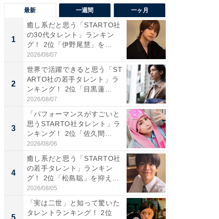
最新
一週間
一ヶ月
癒し系だと思う「STARTO社
癒し系だ
の30代タレント」ランキン
の若手
1
1
グ！ 2位「伊野尾慧」を...
グ！ 2
2026/08/07
2026/08/0
世界で活躍できると思う「ST
「パフ
ARTO社の若手タレント」ラ
思うST
2
2
ンキング！ 2位「目黒蓮...
ンキング
2026/08/07
2026/08/0
「パフォーマンスがすごいと
ギャップ
思うSTARTO社タレント」ラ
RTO社
3
3
ンキング！ 2位「佐久間...
キング！
2026/08/06
2026/08/0
癒し系だと思う「STARTO社
癒し系だ
の若手タレント」ランキン
の30代
4
4
グ！ 2位「松島聡」を抑え...
グ！ 2
2026/08/05
2026/08/0
「実は二世」と知って驚いた
「ファン
タレントランキング！ 2位
ARTO
5
5