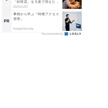
「杉咲花」を大差で抑えた1
グ！ 2
位...
2025/11/07
2026/08/0
事例から学ぶ『特権アクセス
いつも
管理』
除。ロ
PR
PR
すごい
KeeperSecurity
Dreame
Recommended by