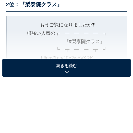
2位：『梨泰院クラス』
もうご覧になりましたか❓
根強い人気の┏ ━ ━ ━ ━ ┓
『
#梨泰院クラス
』
┗ ┳ ━ ━ ┳ ┛
https://t.co/JFp2wYyXRK
続きを読む
韓国で高視聴率を記録した本作?
前科者の青年とその仲間たちの
＜サクセスストーリー＞を見届けましょう。
#おうちで本気出す
pic.twitter.com/GBpQ1mBA7Q
— Netflix Japan | ネットフリックス (@NetflixJP)
April 26, 2020