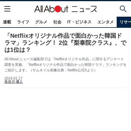
連載
ライフ
グルメ
社会
IT・ビジネス
エンタメ
リサ
「Netflixオリジナル作品で面白かった韓国ド
ラマ」ランキング！ 2位『梨泰院クラス』、で
は1位は？
All About ニュース編集部では「Netflixオリジナル作品」に関するアンケート
調査を実施。「Netflixオリジナル作品で面白かった韓国ドラマ」ランキングを
ご紹介します。（サムネイル画像出典：Netflix公式Xより）
2024.01.17
長谷川 優人