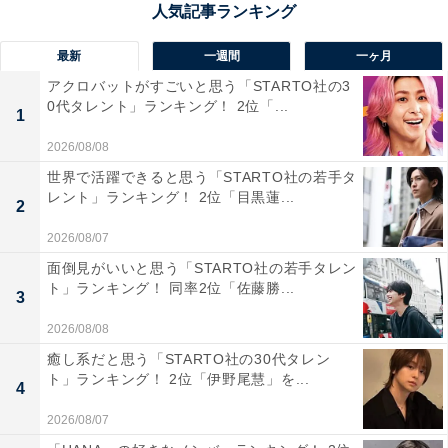
最新
一週間
一ヶ月
アクロバットがすごいと思う「STARTO社の3
0代タレント」ランキング！ 2位「...
1
2026/08/08
1位：『イカゲーム』
世界で活躍できると思う「STARTO社の若手タ
レント」ランキング！ 2位「目黒蓮...
2
??✈️?
#イカゲーム
pic.twitter.com/Yr33fmuvUR
2026/08/07
面倒見がいいと思う「STARTO社の若手タレン
— Netflix Japan | ネットフリックス (@NetflixJP)
ト」ランキング！ 同率2位「佐藤勝...
3
November 13, 2021
2026/08/08
癒し系だと思う「STARTO社の30代タレン
1位は『イカゲーム』でした。
ト」ランキング！ 2位「伊野尾慧」を...
4
賞金に目がくらみ、昔ながらの遊びを取り入れた奇妙な
2026/08/07