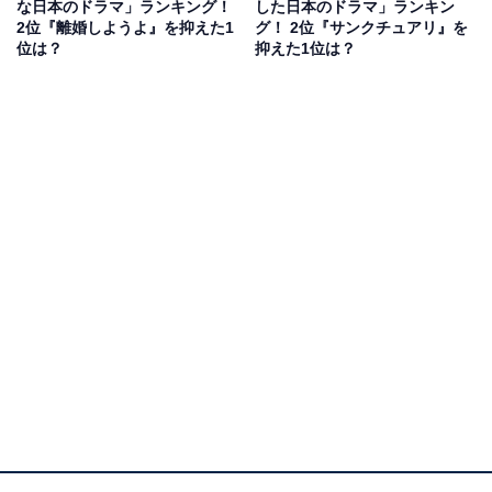
な日本のドラマ」ランキング！
した日本のドラマ」ランキン
30代女性）
2位『離婚しようよ』を抑えた1
グ！ 2位『サンクチュアリ』を
位は？
抑えた1位は？
「恋愛要素多めかと思って見始めたら、経営についてだ
ったり人情もあったり、色んな要素を楽しむことができ
る」（愛知県／20代女性）
「下剋上していく姿が見ていて気持ちよかった」（東京
都／30代女性）
「ひどいことをされ続けた主人公が最後は復讐をすると
いうストーリーにスカッとした」（神奈川県／30代女
性）