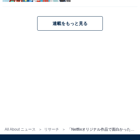
連載をもっと見る
こちらもおすすめ
「Netflixオリジナル作品で好きな韓国ドラマ」
ランキング！ 『イカゲーム』『愛の不時着』を
All About ニュース
リサーチ
「Netflixオリジナル作品で面白かった韓国ドラマ」ランキング！ 2位『梨泰院クラス』、では1位は？
抑えた1位は？