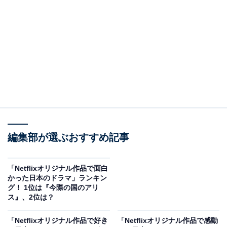
2位は『梨泰院クラス』でした。
全16話で構成されている、韓国の人気Web漫画を実写ド
ラマ化した作品です。
主人公・セロイが人生での成功をつかむべく、仲間たち
とともに小さな飲み屋を開店。大手飲食店・長家（チャ
ンガ）グループを相手に無謀な戦いを挑んでいくストー
編集部が選ぶおすすめ記事
リー。正義感の強い性格のセロイに魅了されている人が
多いかもしれません。
「Netflixオリジナル作品で面白
かった日本のドラマ」ランキン
『梨泰院クラス』を選択したアンケート回答者のコメン
グ！ 1位は『今際の国のアリ
トは以下のとおりです。
ス』、2位は？
「Netflixオリジナル作品で好き
「Netflixオリジナル作品で感動
「恋愛もあり、復讐劇もあり、面白かった」（福岡県／