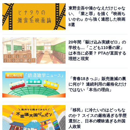
「最後まで気を抜く事なくハラハラしながらのストーリ
東野圭吾や湊かなえだけじゃな
ー展開も良い」（京都府／50代女性）
い、「業と罪」を描く『映画ち
いかわ』から強く連想した映画
8選
※回答者コメントは原文ママです
20年間「駆け込み実績ゼロ」の
学校も…「こども110番の家」
この記事の筆者：長谷川 優人
は本当に必要？ PTAが直面する
1990年生まれ。30代突入と同時期に未経験でライター業
理想と現実
を開始。日常系アニメと車好き。女性声優さんにも関心
をもち個人的にイベントへ参加している。現在の所有車
「青春18きっぷ」販売激減の裏
はスズキ ワゴンR（MH95S）。各地のアニメ作品の舞台
に何が？ 連続利用の厳格化だけ
ではない「本当の理由」
となった場所を聖地巡礼すべくドライブに出かける。
「移民」に冷たいのはどっちな
7位までの全ランキング結果を見
次ページ
のか？ スイスの厳格過ぎる学歴
る
選別と、日本の曖昧過ぎる外国
人政策