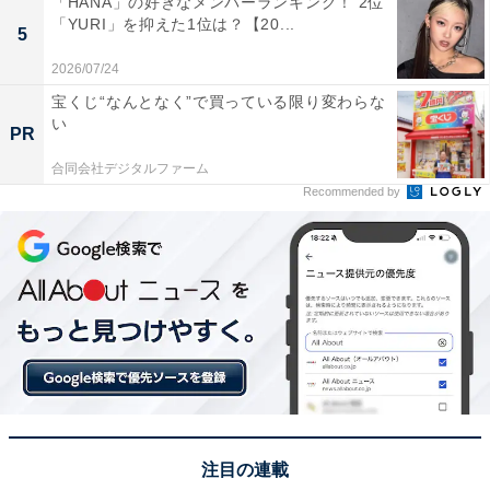
サバイバルゲームに招待された参加者たちが生き残りを
「HANA」の好きなメンバーランキング！ 2位
「YURI」を抑えた1位は？【20...
懸けて競い合うサスペンスドラマです。脚本・演出は、
5
映画『トガニ 幼き瞳の告発』を手掛けた実績のあるファ
2026/07/24
ン・ドンヒョク監督が担当していたことが話題となりま
宝くじ“なんとなく”で買っている限り変わらな
した。
い
PR
合同会社デジタルファーム
『イカゲーム』を選択したアンケート回答者のコメント
Recommended by
は以下のとおりです。
「ただのデスゲームから、ゲームを開催している側の秘
密に迫る物語になっていったのが面白かった」（神奈川
県／20代女性）
「非現実的で残酷なところが面白かった」（東京都／20
代男性）
「非日常のストーリーで、刺激感がいいからです」（京
都府／20代女性）
注目の連載