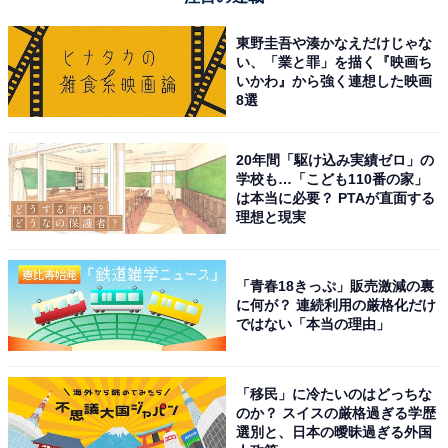
東野圭吾や湊かなえだけじゃな
い、「業と罪」を描く『映画ち
いかわ』から強く連想した映画
8選
20年間「駆け込み実績ゼロ」の
学校も…「こども110番の家」
は本当に必要？ PTAが直面する
理想と現実
「青春18きっぷ」販売激減の裏
に何が？ 連続利用の厳格化だけ
ではない「本当の理由」
「移民」に冷たいのはどっちな
のか？ スイスの厳格過ぎる学歴
選別と、日本の曖昧過ぎる外国