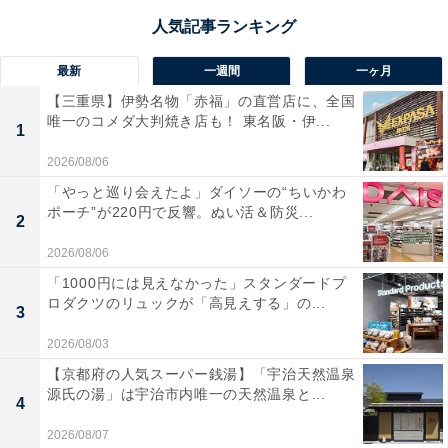
最新
一週間
一ヶ月
【三重県】伊勢名物「赤福」の直営店に、全国
唯一のコメダ大判焼き店も！ 東名阪・伊...
1
2026/08/06
「やっと巡り会えたよ」ダイソーの“ちいかわ
ポーチ”が220円で反響。ぬい活＆防災...
2
2026/08/06
「1000円には見えなかった」スタンダードプ
ロダクツのリュックが「高見えする」の...
3
2026/08/03
【京都府の人気スーパー銭湯】「宇治天然温泉
源氏の湯」は宇治市内唯一の天然温泉と...
4
2026/08/07