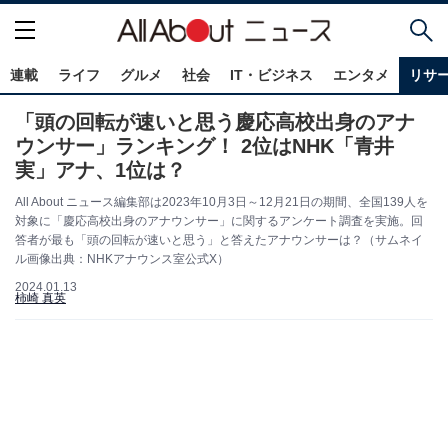
連載
ライフ
グルメ
社会
IT・ビジネス
エンタメ
リサ
「頭の回転が速いと思う慶応高校出身のアナ
ウンサー」ランキング！ 2位はNHK「青井
実」アナ、1位は？
All About ニュース編集部は2023年10月3日～12月21日の期間、全国139人を
対象に「慶応高校出身のアナウンサー」に関するアンケート調査を実施。回
答者が最も「頭の回転が速いと思う」と答えたアナウンサーは？（サムネイ
ル画像出典：NHKアナウンス室公式X）
2024.01.13
柿崎 真英