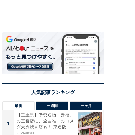
最新
一週間
一ヶ月
【三重県】伊勢名物「赤福」
【兵庫
の直営店に、全国唯一のコメ
ーメン
1
1
ダ大判焼き店も！ 東名阪・
再現した
伊...
道...
2026/08/06
2026/08/0