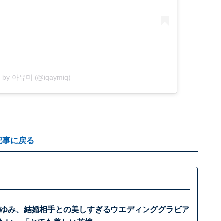
ed by 아유미 (@iqaymiq)
記事に戻る
伊藤ゆみ、結婚相手との美しすぎるウエディンググラビア