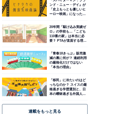
『スパイダーマン：ブラ
ンド・ニュー・デイ』が
「史上もっとも優しいヒ
ーロー映画」になった理
由。予習したい作品は？
20年間「駆け込み実績ゼ
ロ」の学校も…「こども
110番の家」は本当に必
要？ PTAが直面する理想
と現実
「青春18きっぷ」販売激
減の裏に何が？ 連続利用
の厳格化だけではない
「本当の理由」
「移民」に冷たいのはど
っちなのか？ スイスの厳
格過ぎる学歴選別と、日
本の曖昧過ぎる外国人政
策
連載をもっと見る