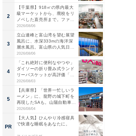
【千葉県】918㎡の県内最大
【三重
級マーケットから、廃校をリ
「鈴鹿天
2
2
ノベした直売所まで。ファ
は100
ー...
2026/08/06
2026/08/0
立山連峰と富山湾を望む展望
ステラ
風呂に、水深333mの海洋深
詰め放題
3
3
層水風呂。富山県の人気日
00円で「
帰...
2026/08/06
2026/08/0
「これ絶対に便利なやつや」
「ミニオ
ダイソーの折り畳み式ランド
ッグ！ 
4
4
リーバスケットが高評価「使
ど、夏限
わ...
2026/08/03
2026/08/0
【兵庫県】「世界一忙しいラ
【埼玉
ーメン」に、龍野の城下町を
「行田天
5
5
再現したSAも。山陽自動車
は和の
道...
が...
2026/08/04
2026/08/0
【大人気】ひんやり冷感寝具
【大人
で快適な睡眠をあなたに。
で快適
PR
PR