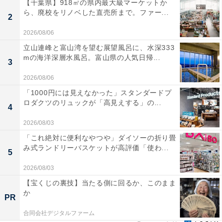
【千葉県】918㎡の県内最大級マーケットか
ら、廃校をリノベした直売所まで。ファー...
2
2026/08/06
立山連峰と富山湾を望む展望風呂に、水深333
mの海洋深層水風呂。富山県の人気日帰...
3
2026/08/06
「1000円には見えなかった」スタンダードプ
ロダクツのリュックが「高見えする」の...
4
2026/08/03
「これ絶対に便利なやつや」ダイソーの折り畳
み式ランドリーバスケットが高評価「使わ...
5
2026/08/03
【宝くじの裏技】当たる側に回るか、このまま
か
PR
合同会社デジタルファーム