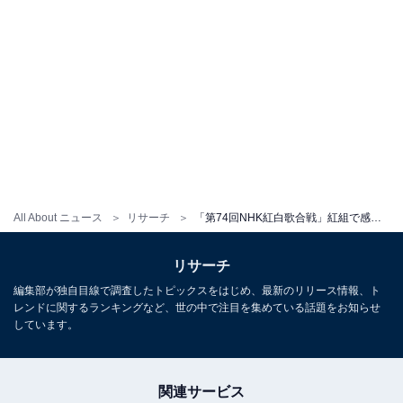
All About ニュース
リサーチ
「第74回NHK紅白歌合戦」紅組で感動した出演者ランキング！ 2位「YOASOBI」を抑えた1位は？
リサーチ
編集部が独自目線で調査したトピックスをはじめ、最新のリリース情報、ト
レンドに関するランキングなど、世の中で注目を集めている話題をお知らせ
しています。
関連サービス