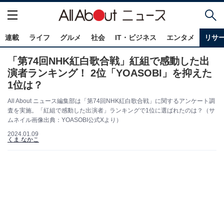
連載
ライフ
グルメ
社会
IT・ビジネス
エンタメ
リサ
「第74回NHK紅白歌合戦」紅組で感動した出
演者ランキング！ 2位「YOASOBI」を抑えた
1位は？
All About ニュース編集部は「第74回NHK紅白歌合戦」に関するアンケート調
査を実施。「紅組で感動した出演者」ランキングで1位に選ばれたのは？（サ
ムネイル画像出典：YOASOBI公式Xより）
2024.01.09
くま なかこ