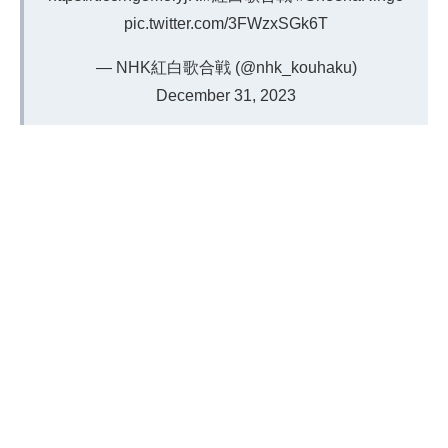
pic.twitter.com/3FWzxSGk6T
— NHK紅白歌合戦 (@nhk_kouhaku)
December 31, 2023