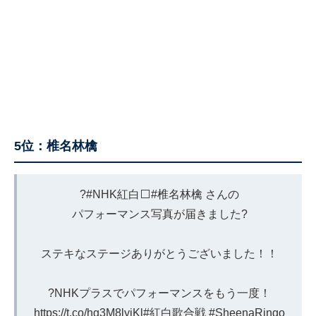
5位：椎名林檎
?
#NHK紅白
⬜️
#椎名林檎
さんの
パフォーマンス写真が届きました?
ステキなステージありがとうございました！！
?NHKプラスでパフォーマンスをもう一度！
https://t.co/hg3M8lyjKl
#紅白歌合戦
#SheenaRingo