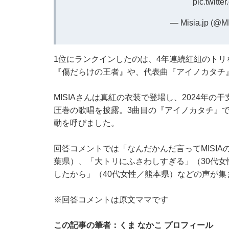
pic.twitt
— Misia.jp (@M
1位にランクインしたのは、4年連続紅組のトリを
『傷だらけの王者』や、代表曲『アイノカタチ
MISIAさんは真紅の衣装で登場し、2024年
圧巻の歌唱を披露。3曲目の『アイノカタチ』
動を呼びました。
回答コメントでは「なんだかんだ言ってMISI
葉県）、「大トリにふさわしすぎる」（30代
したから」（40代女性／熊本県）などの声が集
※回答コメントは原文ママです
この記事の筆者：くま なかこ プロフィール