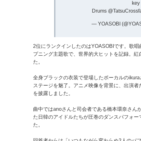
key
Drums
@TatsuCrossfa
— YOASOBI (@YOASO
2位にランクインしたのはYOASOBIです。
プニング主題歌で、世界的大ヒットを記録。紅
た。
全身ブラックの衣装で登場したボーカルのiku
ステージを魅了。アニメ映像を背景に、出演者
を披露しました。
曲中ではanoさんと司会者である橋本環奈さんがハ
た日韓のアイドルたちが圧巻のダンスパフォー
た。
回答者からは「いつもながら変わらぬ2人のパ