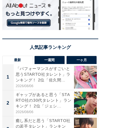
最新
一週間
一ヶ月
「パフォーマンスがすごいと
「癒し系
思うSTARTO社タレント」ラ
タレント
1
1
ンキング！ 2位「佐久間...
「井ノ原
2026/08/06
2026/08/0
ギャップがあると思う「STA
癒し系だ
RTO社の30代タレント」ラン
の若手
2
2
キング！ 2位「ジェシ...
グ！ 2
2026/08/06
2026/08/0
癒し系だと思う「STARTO社
ギャップ
の若手タレント」ランキン
RTO社