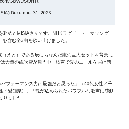
er.com/GBWDSt9HTt
ISIA)
December 31, 2023
務めたMISIAさんです。NHKラグビーテーマソング
』を含む全3曲を歌い上げました。
の干支（えと）である辰にちなんだ龍の巨大セットを背景に
では大量の紙吹雪が舞う中、歌声で愛のエールを届け感
Aのパフォーマンス力は最強だと思った」（40代女性／千
女性／愛知県）、「魂が込められたパワフルな歌声に感動
まりました。