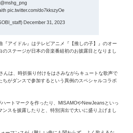
@mshg_png
ith
pic.twitter.com/do7kkszyOe
BI_staff)
December 31, 2023
歌唱曲『アイドル』はテレビアニメ『【推しの子】』のオー
白のステージが日本の音楽番組初のお披露目となりまし
raさんは、時折振り付けをはさみながらキュートな歌声で
たちがダンスで参加するという異例のスペシャルコラボ
ートマークを作ったり、MISAMOやNewJeansといっ
マンスを披露したりと、特別演出で大いに盛り上げまし
フォーマンスが（難しい曲にも関わらず、よく歌えるな