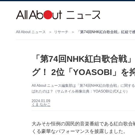
All About ニュース
リサーチ
「第74回NHK紅白歌合戦」紅組で感
「第74回NHK紅白歌合
グ！ 2位「YOASOBI」
All About ニュース編集部は「第74回NHK紅白歌合戦」
ばれたのは？（サムネイル画像出典：YOASOBI公式Xより）
2024.01.09
くま なかこ
大みそか恒例の国民的音楽番組である紅白歌合戦
くる豪華なパフォーマンスを披露しました。