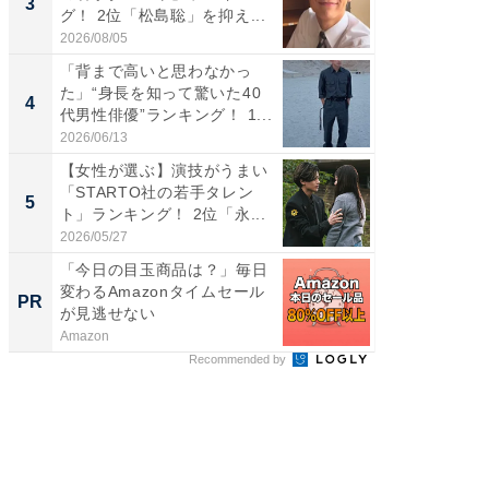
3
3
グ！ 2位「松島聡」を抑え...
キング！
2026/08/05
2026/08/0
「背まで高いと思わなかっ
「世界で
た」“身長を知って驚いた40
ARTO
4
4
代男性俳優”ランキング！ 1...
グ！ 2
2026/06/13
2026/08/0
【女性が選ぶ】演技がうまい
身長を知
「STARTO社の若手タレン
性俳優」
5
5
ト」ランキング！ 2位「永...
「鈴木
倒...
2026/05/27
2026/08/0
「今日の目玉商品は？」毎日
特別な名
変わるAmazonタイムセール
で選ぶR
PR
PR
が見逃せない
Amazon
ReFa GIN
Recommended by