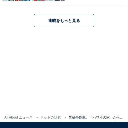
連載をもっと見る
All About ニュース
ネットの話題
笑福亭鶴瓶、「ハワイの家」から年明けを報告！ 「お家バレちゃわないですか？」「凄～い！立派な家」