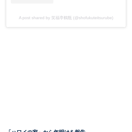
A post shared by 笑福亭鶴瓶 (@shofukuteitsurube)