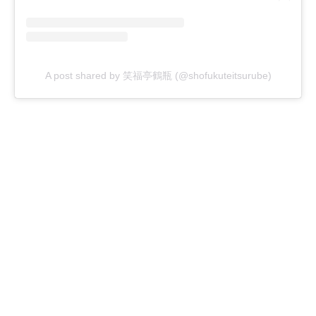
A post shared by 笑福亭鶴瓶 (@shofukuteitsurube)