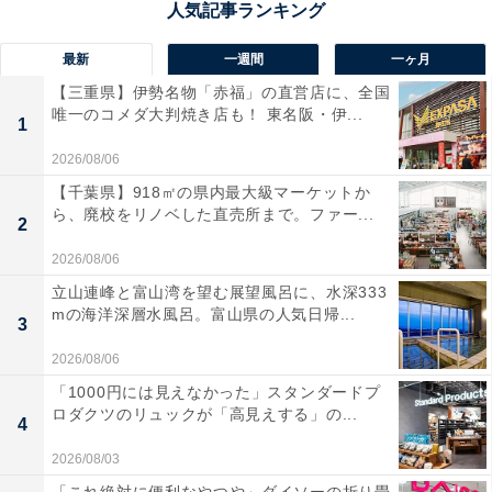
最新
一週間
一ヶ月
【三重県】伊勢名物「赤福」の直営店に、全国
唯一のコメダ大判焼き店も！ 東名阪・伊...
1
2026/08/06
【千葉県】918㎡の県内最大級マーケットか
ら、廃校をリノベした直売所まで。ファー...
2
2026/08/06
立山連峰と富山湾を望む展望風呂に、水深333
mの海洋深層水風呂。富山県の人気日帰...
3
2026/08/06
「1000円には見えなかった」スタンダードプ
ロダクツのリュックが「高見えする」の...
4
2026/08/03
「これ絶対に便利なやつや」ダイソーの折り畳