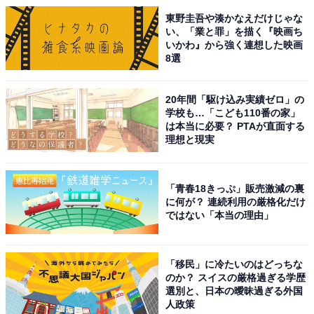
東野圭吾や湊かなえだけじゃな
い、「業と罪」を描く『映画ち
いかわ』から強く連想した映画
8選
20年間「駆け込み実績ゼロ」の
学校も…「こども110番の家」
は本当に必要？ PTAが直面する
理想と現実
「青春18きっぷ」販売激減の裏
に何が？ 連続利用の厳格化だけ
ではない「本当の理由」
「移民」に冷たいのはどっちな
のか？ スイスの厳格過ぎる学歴
選別と、日本の曖昧過ぎる外国
人政策