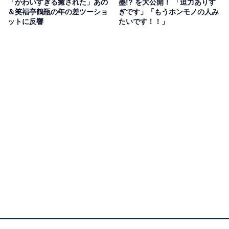
「かわいすぎる癒された」あの
墨!? を大公開！ 「迫力ありす
＆笑福亭鶴瓶の年の差ツーショ
ぎです」「もうホンモノの人み
ットに反響
たいです！！」