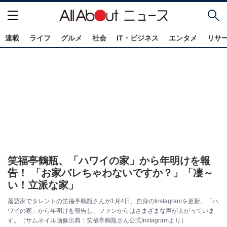
連載
ライフ
グルメ
社会
IT・ビジネス
エンタメ
リサ
笑福亭鶴瓶、「ハワイの家」から年明けを報
告！ 「お家バレちゃわないですか？」「凄～
い！立派な家」
落語家でタレントの笑福亭鶴瓶さんが1月4日、自身のInstagramを更新。「ハ
ワイの家」から年明けを報告し、ファンからはさまざまな声が上がっていま
す。（サムネイル画像出典：笑福亭鶴瓶さん公式Instagramより）