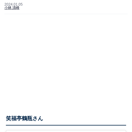
2024.01.05
小林 清峰
笑福亭鶴瓶さん