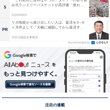
み式ランドリーバスケットが高評価「使わ...
5
2026/08/03
リボ地獄から抜け出したい人は、返済を3～6
ヶ月停止して『大幅に減額してから返済す...
PR
渋谷法務総合事務所
Recommended by
注目の連載