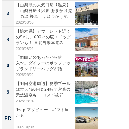
【山梨県の人気日帰り温泉】
【三重
「山梨日帰り温泉 源泉かけ流
「鈴鹿天
2
2
しの湯 桜湯」は源泉かけ流...
は100
2026/08/05
2026/08/0
【栃木県】アウトレット近く
「ミニオ
のSAに、600㎡の広々ドッグ
ッグ！ 
3
3
ランも！ 東北自動車道の...
ど、夏限
2026/08/05
2026/08/0
「面白いのあったから購
ステラ
入〜」ダイソーのポップアッ
詰め放題
4
4
プランドリーバッグが話
00円で「
題。“さま...
2026/08/03
2026/08/0
【羽田空港周辺】夏季プール
【埼玉
は大人450円＆24時間営業の
「行田天
5
5
天然温泉も！ コスパ抜群...
は和の
が...
2026/08/04
2026/08/0
Jeep アソビュー！ギフト当
シェア別荘
たる
wners
PR
PR
Jeep Japan
COCO VIL