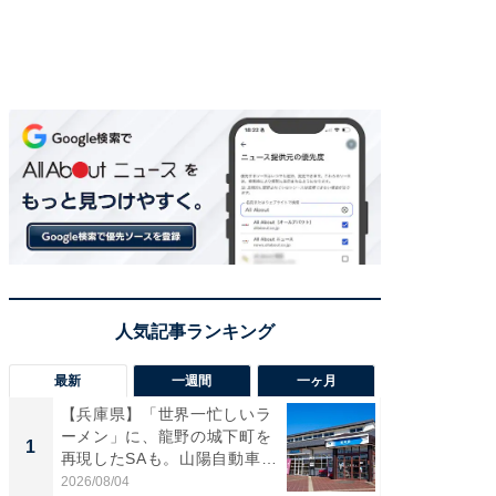
最新
一週間
一ヶ月
【兵庫県】「世界一忙しいラ
「気に
ーメン」に、龍野の城下町を
る〜」3
1
1
再現したSAも。山陽自動車
バー」
道...
好...
2026/08/04
2026/07/3