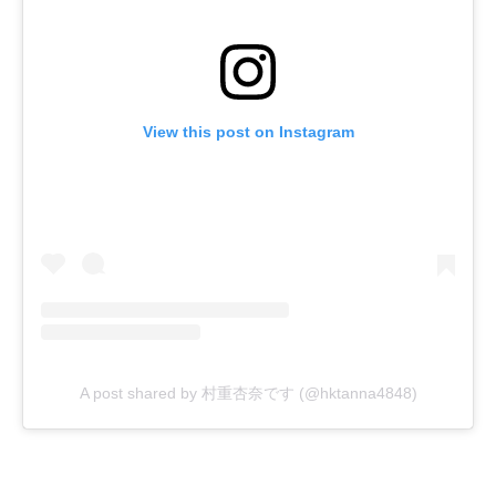
View this post on Instagram
A post shared by 村重杏奈です (@hktanna4848)