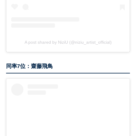
A post shared by NiziU (@niziu_artist_official)
同率7位：齋藤飛鳥