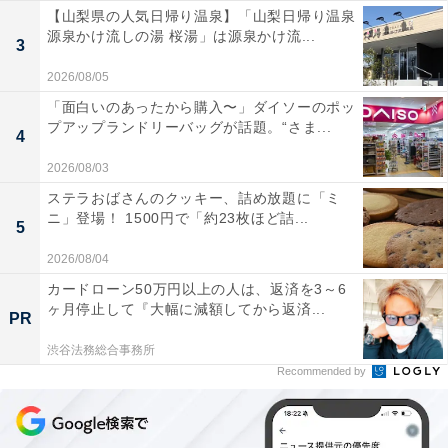
【山梨県の人気日帰り温泉】「山梨日帰り温泉
源泉かけ流しの湯 桜湯」は源泉かけ流...
3
2026/08/05
「面白いのあったから購入〜」ダイソーのポッ
プアップランドリーバッグが話題。“さま...
4
2026/08/03
ステラおばさんのクッキー、詰め放題に「ミ
ニ」登場！ 1500円で「約23枚ほど詰...
5
2026/08/04
カードローン50万円以上の人は、返済を3～6
ヶ月停止して『大幅に減額してから返済...
PR
渋谷法務総合事務所
Recommended by