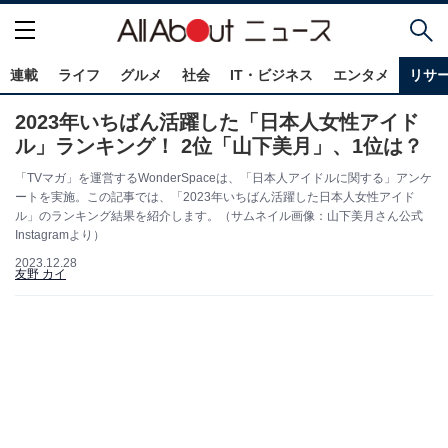
連載
ライフ
グルメ
社会
IT・ビジネス
エンタメ
リサ
2023年いちばん活躍した「日本人女性アイド
ル」ランキング！ 2位「山下美月」、1位は？
「TVマガ」を運営するWonderSpaceは、「日本人アイドルに関する」アンケ
ートを実施。この記事では、「2023年いちばん活躍した日本人女性アイド
ル」のランキング結果を紹介します。（サムネイル画像：山下美月さん公式
Instagramより）
2023.12.28
友野 カイ