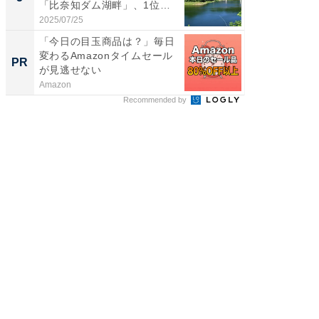
「比奈知ダム湖畔」、1位
「鈴木
は？...
倒...
2025/07/25
2026/08/0
「今日の目玉商品は？」毎日
【大人
変わるAmazonタイムセール
で快適
PR
PR
が見逃せない
Amazon
アイリス
Recommended by