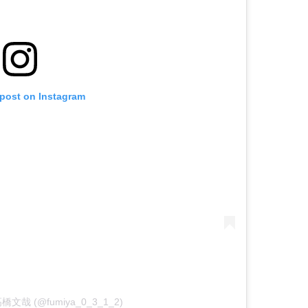
 post on Instagram
y 高橋文哉 (@fumiya_0_3_1_2)