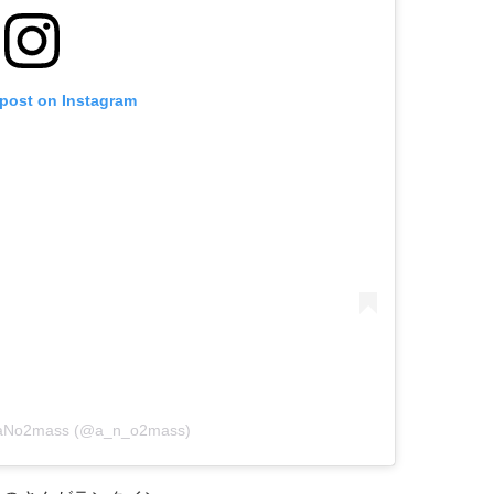
 post on Instagram
y aNo2mass (@a_n_o2mass)