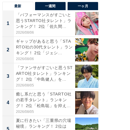
最新
一週間
一ヶ月
「パフォーマンスがすごいと
「癒し系
思うSTARTO社タレント」ラ
タレント
1
1
ンキング！ 2位「佐久間...
「井ノ原
2026/08/06
2026/08/0
ギャップがあると思う「STA
癒し系だ
RTO社の30代タレント」ラン
の若手
2
2
キング！ 2位「ジェシ...
グ！ 2
2026/08/06
2026/08/0
「ファンサがすごいと思うST
ギャップ
ARTO社タレント」ランキン
RTO社
3
3
グ！ 2位「中島健人」を...
キング！
2026/08/05
2026/08/0
癒し系だと思う「STARTO社
「世界で
の若手タレント」ランキン
ARTO
4
4
グ！ 2位「松島聡」を抑え...
グ！ 2
2026/08/05
2026/08/0
夏に行きたい「三重県の穴場
身長を知
秘境」ランキング！ 2位は
性俳優」
5
5