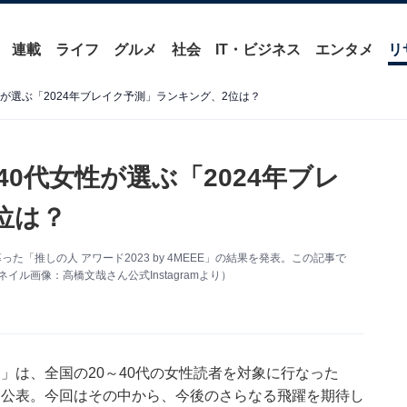
連載
ライフ
グルメ
社会
IT・ビジネス
エンタメ
リ
性が選ぶ「2024年ブレイク予測」ランキング、2位は？
40代女性が選ぶ「2024年ブレ
位は？
た「推しの人 アワード2023 by 4MEEE」の結果を発表。この記事で
ル画像：高橋文哉さん公式Instagramより）
）」は、全国の20～40代の女性読者を対象に行なった
の結果を公表。今回はその中から、今後のさらなる飛躍を期待し