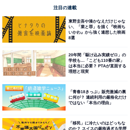
注目の連載
東野圭吾や湊かなえだけじゃな
い、「業と罪」を描く『映画ち
いかわ』から強く連想した映画
8選
20年間「駆け込み実績ゼロ」の
学校も…「こども110番の家」
は本当に必要？ PTAが直面する
理想と現実
「青春18きっぷ」販売激減の裏
に何が？ 連続利用の厳格化だけ
ではない「本当の理由」
「移民」に冷たいのはどっちな
のか？ スイスの厳格過ぎる学歴