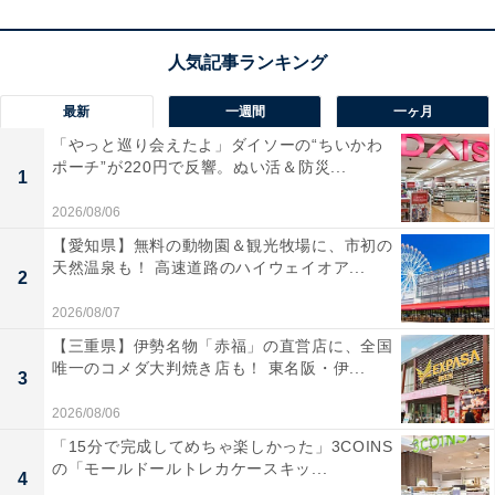
最新
一週間
一ヶ月
「やっと巡り会えたよ」ダイソーの“ちいかわ
ポーチ”が220円で反響。ぬい活＆防災...
1
2026/08/06
【愛知県】無料の動物園＆観光牧場に、市初の
天然温泉も！ 高速道路のハイウェイオア...
2
2026/08/07
【三重県】伊勢名物「赤福」の直営店に、全国
唯一のコメダ大判焼き店も！ 東名阪・伊...
3
2026/08/06
「15分で完成してめちゃ楽しかった」3COINS
の「モールドールトレカケースキッ...
4