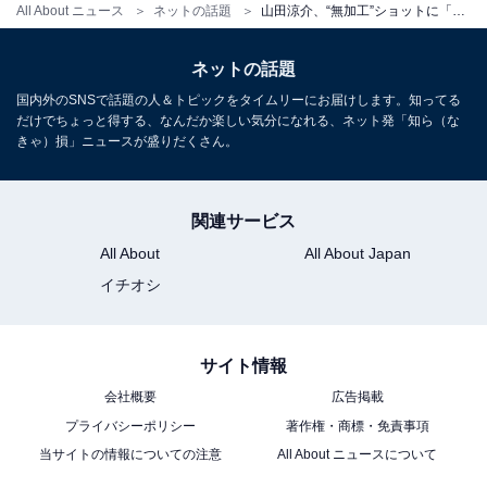
All About ニュース
ネットの話題
山田涼介、“無加工”ショットに「加工より、無加工の方がいいとか、なんなん」「2次元よりイケメンなのやば」と反響！
ネットの話題
国内外のSNSで話題の人＆トピックをタイムリーにお届けします。知ってる
だけでちょっと得する、なんだか楽しい気分になれる、ネット発「知ら（な
きゃ）損」ニュースが盛りだくさん。
関連サービス
All About
All About Japan
イチオシ
サイト情報
会社概要
広告掲載
プライバシーポリシー
著作権・商標・免責事項
当サイトの情報についての注意
All About ニュースについて