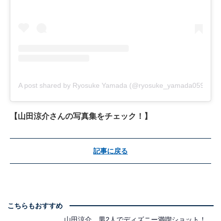
A post shared by Ryosuke Yamada (@ryosuke_yamada059)
【山田涼介さんの写真集をチェック！】
記事に戻る
こちらもおすすめ
山田涼介、男2人でディズニー満喫ショット！