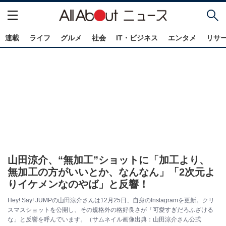
連載
ライフ
グルメ
社会
IT・ビジネス
エンタメ
リサ
山田涼介、“無加工”ショットに「加工より、
無加工の方がいいとか、なんなん」「2次元よ
りイケメンなのやば」と反響！
Hey! Say! JUMPの山田涼介さんは12月25日、自身のInstagramを更新。クリ
スマスショットを公開し、その規格外の格好良さが「可愛すぎだろふざける
な」と反響を呼んでいます。（サムネイル画像出典：山田涼介さん公式