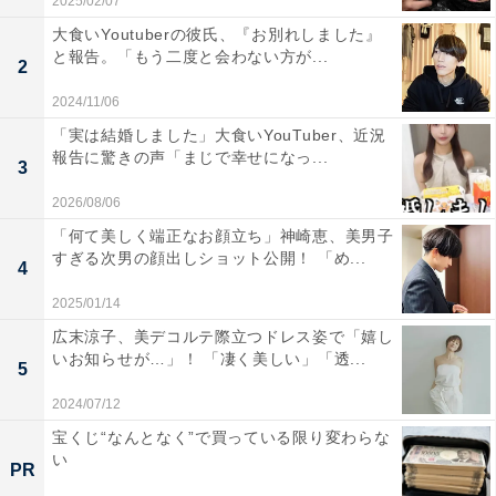
2025/02/07
大食いYoutuberの彼氏、『お別れしました』
と報告。「もう二度と会わない方が...
2
2024/11/06
「実は結婚しました」大食いYouTuber、近況
報告に驚きの声「まじで幸せになっ...
3
2026/08/06
「何て美しく端正なお顔立ち」神崎恵、美男子
すぎる次男の顔出しショット公開！ 「め...
4
2025/01/14
広末涼子、美デコルテ際立つドレス姿で「嬉し
いお知らせが…」！ 「凄く美しい」「透...
5
2024/07/12
宝くじ“なんとなく”で買っている限り変わらな
い
PR