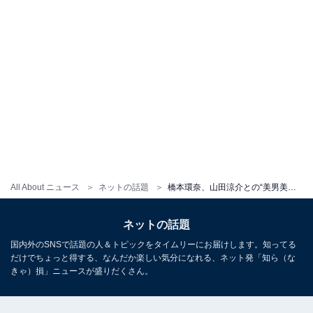
All About ニュース
ネットの話題
橋本環奈、山田涼介との“美男美女”結婚式ショット公開！ 「本当にお綺麗で素敵でした」「理想の結婚式」
ネットの話題
国内外のSNSで話題の人＆トピックをタイムリーにお届けします。知ってる
だけでちょっと得する、なんだか楽しい気分になれる、ネット発「知ら（な
きゃ）損」ニュースが盛りだくさん。