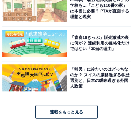
学校も…「こども110番の家」
は本当に必要？ PTAが直面する
理想と現実
「青春18きっぷ」販売激減の裏
に何が？ 連続利用の厳格化だけ
ではない「本当の理由」
「移民」に冷たいのはどっちな
のか？ スイスの厳格過ぎる学歴
選別と、日本の曖昧過ぎる外国
人政策
連載をもっと見る