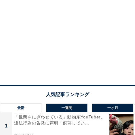
最新
一週間
一ヶ月
「世間をにぎわせている」動物系YouTuber、
違法行為の告発に声明「飼育してい...
1