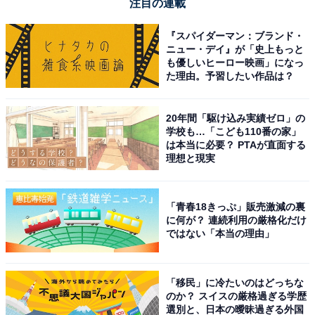
注目の連載
『スパイダーマン：ブランド・
ニュー・デイ』が「史上もっと
も優しいヒーロー映画」になっ
た理由。予習したい作品は？
20年間「駆け込み実績ゼロ」の
学校も…「こども110番の家」
は本当に必要？ PTAが直面する
理想と現実
「青春18きっぷ」販売激減の裏
に何が？ 連続利用の厳格化だけ
ではない「本当の理由」
「移民」に冷たいのはどっちな
のか？ スイスの厳格過ぎる学歴
選別と、日本の曖昧過ぎる外国