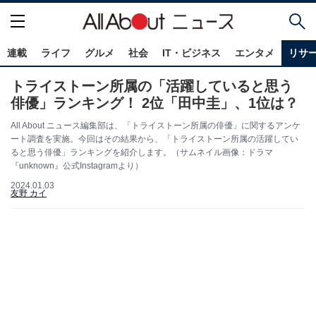
連載
ライフ
グルメ
社会
IT・ビジネス
エンタメ
リサ
トライストーン所属の「活躍していると思う
俳優」ランキング！ 2位「田中圭」、1位は？
All About ニュース編集部は、「トライストーン所属の俳優」に関するアンケ
ート調査を実施。今回はその結果から、「トライストーン所属の活躍してい
ると思う俳優」ランキングを紹介します。（サムネイル画像：ドラマ
『unknown』公式Instagramより）
2024.01.03
友野 カイ