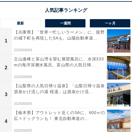
最新
一週間
一ヶ月
【兵庫県】「世界一忙しいラーメン」に、龍野
の城下町を再現したSAも。山陽自動車道...
1
2026/08/04
立山連峰と富山湾を望む展望風呂に、水深333
mの海洋深層水風呂。富山県の人気日帰...
2
2026/08/06
【山梨県の人気日帰り温泉】「山梨日帰り温泉
源泉かけ流しの湯 桜湯」は源泉かけ流...
3
2026/08/05
【栃木県】アウトレット近くのSAに、600㎡の
広々ドッグランも！ 東北自動車道の...
4
2026/08/05