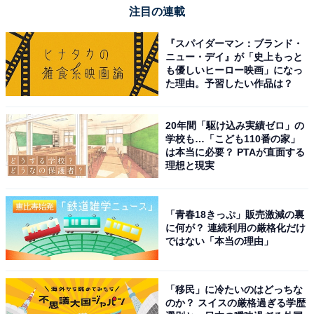
注目の連載
『スパイダーマン：ブランド・
ニュー・デイ』が「史上もっと
も優しいヒーロー映画」になっ
た理由。予習したい作品は？
20年間「駆け込み実績ゼロ」の
学校も…「こども110番の家」
は本当に必要？ PTAが直面する
理想と現実
「青春18きっぷ」販売激減の裏
に何が？ 連続利用の厳格化だけ
ではない「本当の理由」
「移民」に冷たいのはどっちな
のか？ スイスの厳格過ぎる学歴