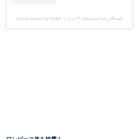
A post shared by KABA.ちゃん?? (@kabachan_official)