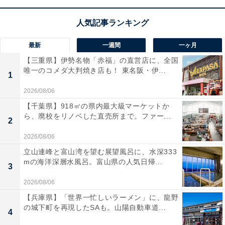
最新
一週間
一ヶ月
【三重県】伊勢名物「赤福」の直営店に、全国
唯一のコメダ大判焼き店も！ 東名阪・伊...
1
2026/08/06
【千葉県】918㎡の県内最大級マーケットか
ら、廃校をリノベした直売所まで。ファー...
2
2026/08/06
立山連峰と富山湾を望む展望風呂に、水深333
mの海洋深層水風呂。富山県の人気日帰...
3
2026/08/06
【兵庫県】「世界一忙しいラーメン」に、龍野
の城下町を再現したSAも。山陽自動車道...
4