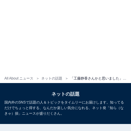
All About ニュース
ネットの話題
「工藤静香さんかと思いました」 KABA.ちゃん、美しいワンピース姿を披露！ 「エレガントですね」と反響
ネットの話題
国内外のSNSで話題の人＆トピックをタイムリーにお届けします。知ってる
だけでちょっと得する、なんだか楽しい気分になれる、ネット発「知ら（な
きゃ）損」ニュースが盛りだくさん。