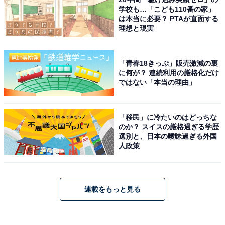
学校も…「こども110番の家」
は本当に必要？ PTAが直面する
理想と現実
「青春18きっぷ」販売激減の裏
に何が？ 連続利用の厳格化だけ
ではない「本当の理由」
「移民」に冷たいのはどっちな
のか？ スイスの厳格過ぎる学歴
選別と、日本の曖昧過ぎる外国
人政策
連載をもっと見る