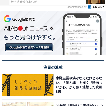
渋谷法務総合事務所
Recommended by
注目の連載
東野圭吾や湊かなえだけじゃな
い、「業と罪」を描く『映画ち
いかわ』から強く連想した映画
8選
20年間「駆け込み実績ゼロ」の