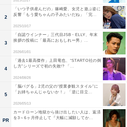
2025/11/27
「いつ子供産んだの」篠崎愛、女児と遊ぶ姿に
反響「もう愛ちゃんの子みたいだね」「完...
2
2025/10/17
「自認ウインナー」三代目JSB・ELLY、年末
挨拶の投稿に「最高におもしれー男」...
3
2026/01/01
「過去1最高傑作」上田竜也、“STARTO社の倒
し方”シリーズで初の失敗!? 「...
4
2024/08/26
「脳バグる」2児の父の“授業参観スタイル”に
「お姉ちゃんじゃないか！」「逆に目立...
5
2026/05/13
カードローン地獄から抜け出したい人は、返済
を3～6ヶ月停止して『大幅に減額してか...
PR