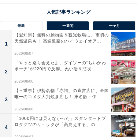
最新
一週間
一ヶ月
【愛知県】無料の動物園＆観光牧場に、市初の
天然温泉も！ 高速道路のハイウェイオア...
1
2026/08/07
「やっと巡り会えたよ」ダイソーの“ちいかわ
ポーチ”が220円で反響。ぬい活＆防災...
2
2026/08/06
【三重県】伊勢名物「赤福」の直営店に、全国
唯一のコメダ大判焼き店も！ 東名阪・伊...
3
2026/08/06
「1000円には見えなかった」スタンダードプ
ロダクツのリュックが「高見えする」の...
4