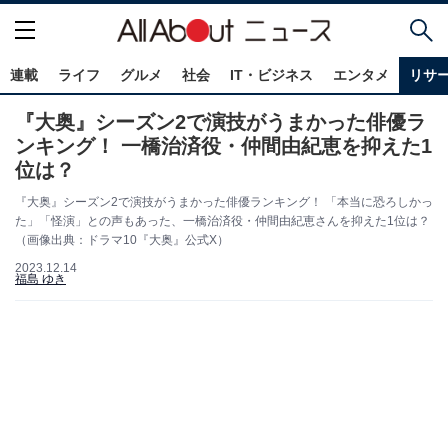
連載
ライフ
グルメ
社会
IT・ビジネス
エンタメ
リサ
『大奥』シーズン2で演技がうまかった俳優ラ
ンキング！ 一橋治済役・仲間由紀恵を抑えた1
位は？
『大奥』シーズン2で演技がうまかった俳優ランキング！ 「本当に恐ろしかっ
た」「怪演」との声もあった、一橋治済役・仲間由紀恵さんを抑えた1位は？
（画像出典：ドラマ10『大奥』公式X）
2023.12.14
福島 ゆき