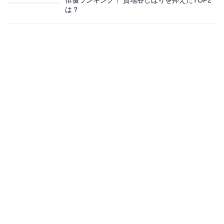
俳優ランキング！ 貫地谷しほりを抑えたTOP2
は？