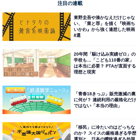
注目の連載
東野圭吾や湊かなえだけじゃな
い、「業と罪」を描く『映画ち
いかわ』から強く連想した映画
8選
20年間「駆け込み実績ゼロ」の
学校も…「こども110番の家」
は本当に必要？ PTAが直面する
理想と現実
「青春18きっぷ」販売激減の裏
に何が？ 連続利用の厳格化だけ
ではない「本当の理由」
「移民」に冷たいのはどっちな
のか？ スイスの厳格過ぎる学歴
選別と、日本の曖昧過ぎる外国