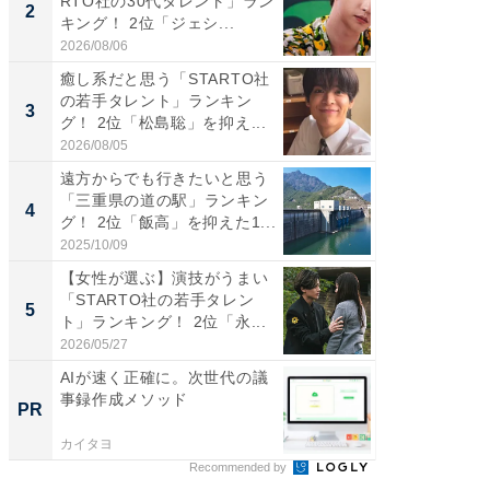
RTO社の30代タレント」ラン
の若手
2
2
キング！ 2位「ジェシ...
グ！ 2
2026/08/06
2026/08/0
癒し系だと思う「STARTO社
ギャップ
の若手タレント」ランキン
RTO社
3
3
グ！ 2位「松島聡」を抑え...
キング！
2026/08/05
2026/08/0
遠方からでも行きたいと思う
「世界で
「三重県の道の駅」ランキン
ARTO
4
4
グ！ 2位「飯高」を抑えた1...
グ！ 2
2025/10/09
2026/08/0
【女性が選ぶ】演技がうまい
身長を知
「STARTO社の若手タレン
性俳優」
5
5
ト」ランキング！ 2位「永...
「鈴木
倒...
2026/05/27
2026/08/0
AIが速く正確に。次世代の議
FINCH
事録作成メソッド
クセッ
PR
PR
カイタヨ
FINCHI o
Recommended by