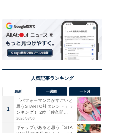
最新
一週間
一ヶ月
「パフォーマンスがすごいと
「癒し系
思うSTARTO社タレント」ラ
タレント
1
1
ンキング！ 2位「佐久間...
「井ノ原
2026/08/06
2026/08/0
ギャップがあると思う「STA
癒し系だ