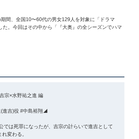
月8日の期間、全国10〜60代の男女129人を対象に「ドラマ
した。今回はその中から「『大奥』の全シーズンでハマ
。
川吉宗×水野祐之進 編
(進吉)役
#中島裕翔
◢
、公では死罪になったが、吉宗の計らいで進吉として
まれ変わる。