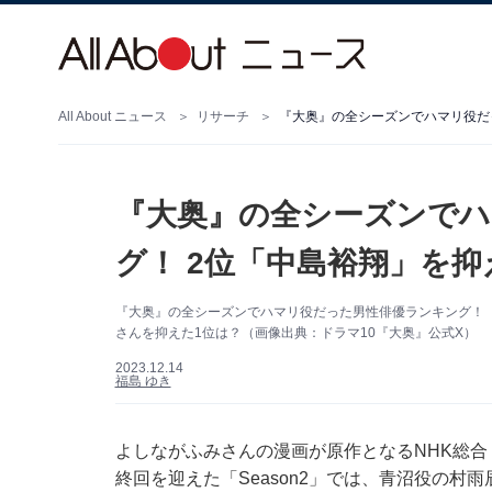
All About ニュース
リサーチ
『大奥』の全シーズンでハマリ役だ
『大奥』の全シーズンでハ
グ！ 2位「中島裕翔」を抑
『大奥』の全シーズンでハマリ役だった男性俳優ランキング！
さんを抑えた1位は？（画像出典：ドラマ10『大奥』公式X）
2023.12.14
福島 ゆき
よしながふみさんの漫画が原作となるNHK総合「
終回を迎えた「Season2」では、青沼役の