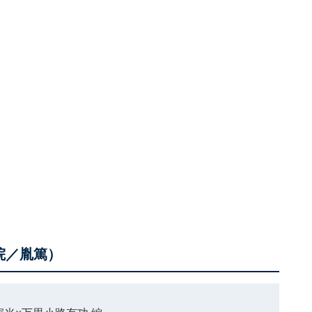
璋院／胤篤）