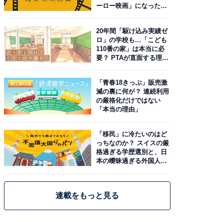
ーロー映画」になった理
由。予習したい作品は？
20年間「駆け込み実績ゼ
ロ」の学校も…「こども
110番の家」は本当に必
要？ PTAが直面する理想
と現実
「青春18きっぷ」販売激
減の裏に何が？ 連続利用
の厳格化だけではない
「本当の理由」
「移民」に冷たいのはど
っちなのか？ スイスの厳
格過ぎる学歴選別と、日
本の曖昧過ぎる外国人政
策
連載をもっと見る