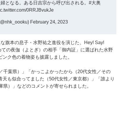
夫婦となる。ある日吉宗から呼び出される。
#大奥
ic.twitter.com/0RRJBvukJe
nhk_oooku)
February 24, 2023
旗本の息子・水野祐之進役を演じた、Hey! Say!
めての夜伽（よとぎ）の相手「御内証」に選ばれた水野
ピンク色の着物姿も披露しました。
／千葉県）」「かっこよかったから（20代女性／その
青天も似合ってました（50代女性／東京都）」「誰より
兵庫県）」などのコメントが寄せられました。