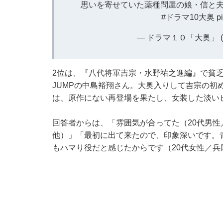
思いを寄せていた薬種問屋の娘・信と
#ドラマ10大奥
p
— ドラマ１０「大奥」 (@
2位は、『八代将軍吉宗・水野祐之進編』で貧乏な
JUMPの中島裕翔さん。大奥入りして吉宗の初
は、原作にない再登場を果たし、女装した淡い
回答者からは、「雰囲気が合ってた（20代男性
他）」「最初に出て来たので、印象深いです。
もハマり役だと感じたからです（20代女性／