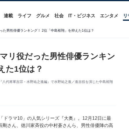
連載
ライフ
グルメ
社会
IT・ビジネス
エンタメ
リ
った男性俳優ランキング！ 2位「中島裕翔」を抑えた1位は？
マリ役だった男性俳優ランキン
えた1位は？
 『八代将軍吉宗・水野祐之進編』で水野祐之進／進吉役を演じた中島裕翔
ドラマ10」の人気シリーズ『大奥』。12月12日に最
村雨辰剛さん、徳川家斉役の中村蒼さんら、男性俳優陣の高