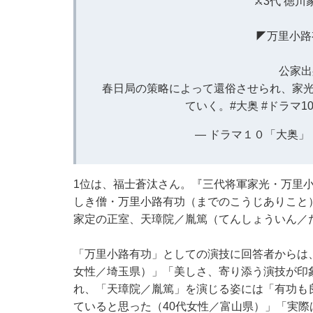
⚔3代 徳川
◤万里小路
公家出
春日局の策略によって還俗させられ、家光
ていく。
#大奥
#ドラマ1
— ドラマ１０「大奥」 (@
1位は、福士蒼汰さん。『三代将軍家光・万里
しき僧・万里小路有功（までのこうじありこと）役
家定の正室、天璋院／胤篤（てんしょういん／
「万里小路有功」としての演技に回答者からは
女性／埼玉県）」「美しさ、寄り添う演技が印
れ、「天璋院／胤篤」を演じる姿には「有功も
ていると思った（40代女性／富山県）」「実