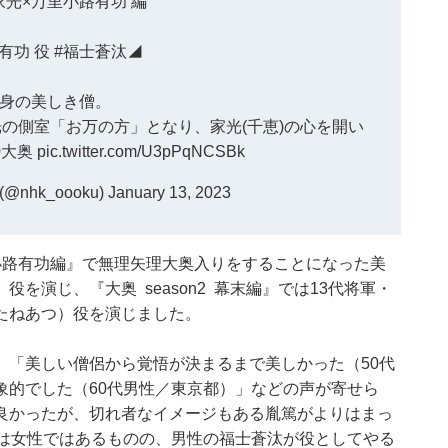
家光×万里小路有功 編
有功 役
#福士蒼汰
◢
身の美しき僧。
の側室「お万の方」となり、家光(千恵)の心を開い
0大奥
pic.twitter.com/U3pPqNCSBk
nhk_oooku)
January 13, 2023
小路有功編』で無理矢理大奥入りをすることになった美
を演じ、『大奥 season2 幕末編』では13代将軍・
たねあつ）役を演じました。
、「美しい僧侶から覚悟が決まるまで美しかった（50代
象的でした（60代男性／東京都）」などの声が寄せら
良かったが、切れ者なイメージもある胤篤がよりはまっ
際は女性ではあるものの、男性の福士蒼汰が役としてやる