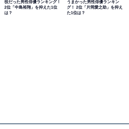
役だった男性俳優ランキング！
うまかった男性俳優ランキン
た（30代女性／長野県）」「毒で苦しむ様を見て楽しん
2位「中島裕翔」を抑えた1位
グ！ 2位「片岡愛之助」を抑え
は？
た1位は？
でいる様がゾゾっとする怖さがあった（40代女性／熊本
県）」などのコメントが寄せられています。
1位：鈴木杏（平賀源内）