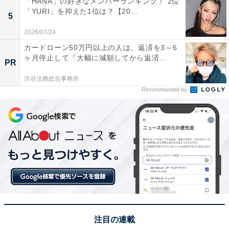
「HANA」の好きなメンバーランキング！ 2位
「YURI」を抑えた1位は？【20...
1位は、平賀源内役を演じた鈴木杏さんでした。弟を赤
5
面疱瘡で亡くしたことをきっかけに、男装して諸国を遊
2026/07/24
学し、赤面疱瘡の解明に奔走する本草学者・平賀源内を
カードローン50万円以上の人は、返済を3～6
元気いっぱいに演じる姿に、回答者からは感銘を受け
ヶ月停止して『大幅に減額してから返済...
PR
た、といった声が目立ちました。
渋谷法務総合事務所
Recommended by
さらに、「天才肌で活発な平賀源内がぴったりだった
（40代女性／富山県）」「少年のような演技は完璧でし
た！（50代女性／埼玉県）」「ワクワクするような演技
が観ていて気持ちよかったからです（30代女性／福井
県）」「意地悪そうな感じなど普段とのギャップが良か
った（50代女性／福岡県）」などの評価が寄せられてい
ます。
※回答者のコメントは原文ママです
注目の連載