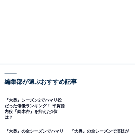
#放送時間変更に注意
⚠
pic.twitter.com/K1mqVg96Ar
— ドラマ１０「大奥」 (@nhk_oooku)
November 6, 2023
2位は、一橋治済（はるさだ）役を演じた仲間由紀恵さ
ん。一見穏やかな雰囲気でありながら、密かに自分の息
子・家斉を将軍にするために、あらゆる謀略を巡らす冷
酷非道な女性を演じる姿に、回答者からは「本当に恐ろ
編集部が選ぶおすすめ記事
しかった」との声もありました。
ほかにも、「怪演と言われるくらいの異様さで印象的な
『大奥』シーズン2でハマリ役
だった俳優ランキング！ 平賀源
演技（50代男性／千葉県）」「人の命を軽んじる悪役
内役「鈴木杏」を抑えた1位
で、ドラマの脚本だとわかっていても凄みがありました
は？
（50代女性／東京都）」「仲間由紀恵はゾクッとした怖
『大奥』の全シーズンでハマリ
『大奥』の全シーズンで演技が
さがあり、展開を知っている身でも、スリルがありまし