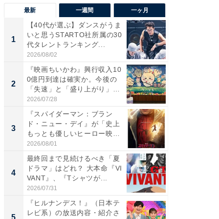
最新
一週間
一ヶ月
【40代が選ぶ】ダンスがうま
【40代
いと思うSTARTO社所属の30
いと思う
1
1
代タレントランキング...
代タレン
2026/08/02
2026/08/0
『映画ちいかわ』興行収入10
なぜK-
0億円到達は確実か。今後の
は「1位
2
2
「失速」と「盛り上がり」
のか？ 
が...
2026/07/28
2026/07/3
『スパイダーマン：ブラン
『スパ
ド・ニュー・デイ』が「史上
ド・ニ
3
3
もっとも優しいヒーロー映
もっと
画」に...
画」に..
2026/08/01
2026/08/0
最終回まで見続けるべき「夏
最終回
ドラマ」はどれ？ 大本命『VI
ドラマ」
4
4
VANT』、『Tシャツが...
VANT』
2026/07/31
2026/07/3
『ヒルナンデス！』（日本テ
ワケあ
レビ系）の放送内容・紹介さ
マ『フ
5
5