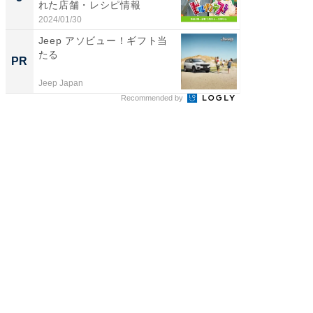
れた店舗・レシピ情報
演技連発
の...
2024/01/30
2026/08/0
Jeep アソビュー！ギフト当
【大人
たる
で快適
PR
PR
Jeep Japan
アイリス
Recommended by