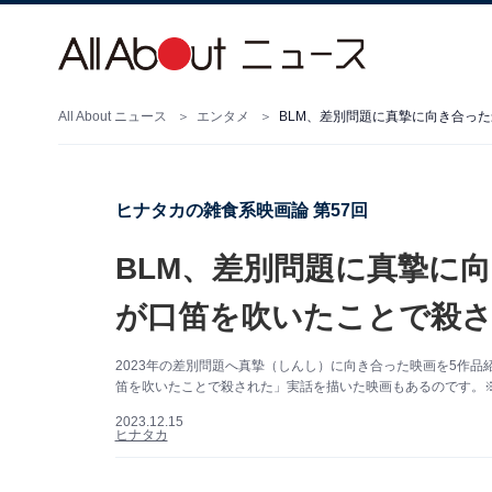
All About ニュース
エンタメ
BLM、差別問題に真摯に向き合っ
ヒナタカの雑食系映画論 第57回
BLM、差別問題に真摯に
が口笛を吹いたことで殺さ
2023年の差別問題へ真摯（しんし）に向き合った映画を5作
笛を吹いたことで殺された」実話を描いた映画もあるのです。※サムネイル画像出典：(C
2023.12.15
ヒナタカ