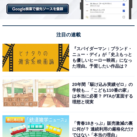
注目の連載
『スパイダーマン：ブランド・
2：「見た目と事実で判断する」ジュディの危うさ
ニュー・デイ』が「史上もっと
も優しいヒーロー映画」になっ
た理由。予習したい作品は？
もう1つ、『ズートピア』の大きな革新性は、誰もが偏
見や差別を持ちうる、さらに広める側にもなり得てしま
うと明確に示したことでしょう。ジュディは「肉食動物
20年間「駆け込み実績ゼロ」の
学校も…「こども110番の家」
だけが凶暴化する」とマスコミに告げたことで、ズート
は本当に必要？ PTAが直面する
ピアには分断が起こってしまうのですから。
理想と現実
そのジュディは、出発の日に父親からの「キツネは特に
「青春18きっぷ」販売激減の裏
タチが悪い」といった忠告に対して、ジュディは「キツ
に何が？ 連続利用の厳格化だけ
ではない「本当の理由」
ネは関係ない、イジワルなウサギだっていっぱいいる」