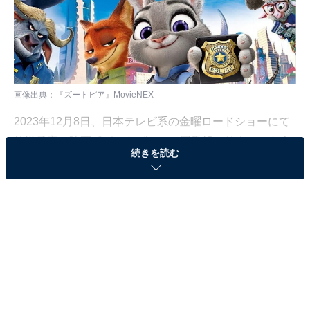
画像出典：『ズートピア』
MovieNEX
2023年12月8日、日本テレビ系の金曜ロードショーにて
放送予定の映画『ズートピア』。同番組のリクエスト企
続きを読む
画により選出され、4週連続のディズニーアニメ映画の4
弾として本編ノーカットで放送されます。
本作はさまざまな動物が住む理想郷・ズートピアで起こ
る事件を通じて、差別と偏見にまつわる寓話（ぐうわ）
を鋭く深く描いた作品。世界最高レベルのアニメのクオ
リティ、キャラクターの愛らしさ、キレ味抜群のギャ
グ、バディーものとしての面白さに至るまで、2016年の