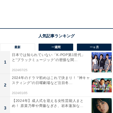
ジャンプをしたりしながら文字を打ち込む場面もありま
した。
最新
一週間
一ヶ月
日本では知られていない「K-POP第1世代」
と“ブラックミュージック”の密接な関...
1
2024/07/25
2024年のドラマ初めはこれで決まり！ “神キャ
ジュディはウサギ初の警官であり、だからこそ警察署内
スティング”の日曜劇場など注目冬...
2
では小さい動物向けの設備が整えられていなかったとも
2024/01/05
いえます。そもそも受付からして机が高いために、ジュ
【2024年】成人式を迎える女性芸能人まと
ディがチーターのクロウハウザーから気づかれなかった
め！ 原菜乃華や齊藤なぎさ、岩本蓮加な...
3
場面もあり、外部からの来客の配慮すら行き届いていな