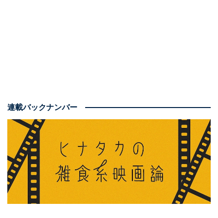
公開当時から絶賛を浴びました。
そして、細かいところまで作り込まれているからこそ、
何度見ても新しい発見がある作品でもあります。ここで
は、劇中で説明されなくても、現実の世界に通ずる問題
がはっきりと表れているポイントを、本編のネタバレあ
りで解説・考察していきましょう。
連載バックナンバー
※以下、『ズートピア』本編のネタバレに触れていま
す。
1：警察署内では多様性の配慮が行き届いてない？
本作の革新性の1つは、多様性の素晴らしさを言葉によ
る説明ではなく、目で見える形で示していること。