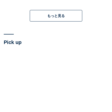
あります。それは警察署内。椅子はどれも明らかに大き
い動物向けのサイズであり、ジュディはそこによじ登っ
もっと見る
た上に、立ったまま朝礼を聞かなければなりませんでし
た。
Pick up
本編では使用されなかった未公開シーンでは、ジュディ
が（彼女からすれば巨大な）キーボードの上を歩いたり