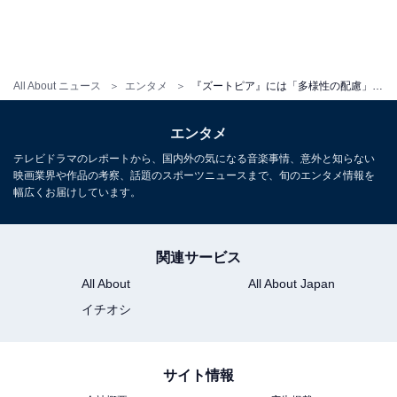
にしたり態度で示すこと自体が悪いわけでもないことも
示されています。ジュディは転がったドーナツをキャッ
チして助けたネズミのお嬢さんに「髪形、すてきです」
All About ニュース
エンタメ
『ズートピア』には「多様性の配慮」が行き届いていない描写がある？その奥深さを徹底考察
とすぐに褒めたこともありましたし、その恩義があった
からこそミスター・ビッグに氷漬けにされることから逃
エンタメ
れられました（その時にもジュディは「そのドレスすて
テレビドラマのレポートから、国内外の気になる音楽事情、意外と知らない
き」と褒めました）（ラストでもニックに素直に「大好
映画業界や作品の考察、話題のスポーツニュースまで、旬のエンタメ情報を
き」だと認めていました）。
幅広くお届けしています。
関連サービス
All About
All About Japan
イチオシ
サイト情報