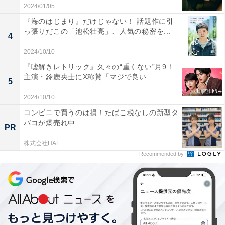
2024/01/05
かったのではないでしょうか。
『海のはじまり』だけじゃない！ 話題作に引
っ張りだこの「池松壮亮」、人気の秘密を...
4
一方で、その後のヌーディストの集まりの扉をよく見る
と、大きい動物と小さい動物それぞれに合わせた取っ手
2024/10/10
および扉に分かれており、やはり「アクセシビリティ」
『嘘解きレトリック』久々の“重くない”月9！
主演・鈴鹿央士にX称賛「マジで良い...
に配慮されていることが分かります。こうしたところで
5
「ズートピアは多様性の素晴らしさを示した理想郷」で
2024/10/10
あると同時に「まだまだ過渡期」でもある
と示されてい
コンビニで買うのは損！たばこ税なしの新型タ
ると思うのです。
バコが爆売れ中
PR
株式会社HAL
Recommended by