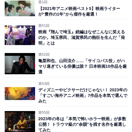
第1回
例えば、ウサギのジュディがズートピアにやってきたそ
【2021年アニメ映画ベスト5】映画ライター
の時から、駅には水中から陸に上がったカバの服の水を
が“豊作の1年”から傑作を厳選！
乾かす仕掛け、キリンの首の長さに合わせた飲み物の提
第51回
供がされるなど、特徴も大きさもさまざまな動物それぞ
映画『翔んで埼玉』続編はなぜこんなに笑える
れのことを考えて構築された世界が、そこに「ある」の
のか。埼玉県民、滋賀県民の熱狂を生んだ「発
明」とは
です。
第52回
亀梨和也、山田涼介……「サイコパス役」がハ
マり過ぎている俳優は誰？ 日本映画10作品を厳
選
第53回
ディズニーやピクサーだけじゃない！ 2023年の
「すごい海外アニメ映画」7作品を本気で選んで
みた
第55回
2023年の冬は「本気で怖いホラー映画」が多数
公開！ トラウマ級の“余韻”を残す名作を厳選し
てみた
しかしながら、その多様性に配慮しきれていない場所が