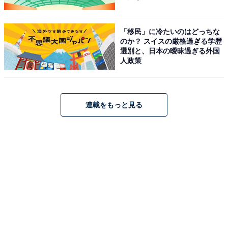
などと返していたことから分かる通り、種族で判断しな
い考えを持っていたはずでした。しかし、その
ジュディ
「移民」に冷たいのはどっちな
が実は「見た目で短絡的に判断していた」こともつぶさ
のか？ スイスの厳格過ぎる学歴
選別と、日本の曖昧過ぎる外国
に描かれている
ことにも気付かされます。
人政策
例えば、ジュディはレンジでチンした「おひとりさまに
んじん」の中身の小ささにがっかりして食べずにゴミ箱
連載をもっと見る
に捨ててしまいます（一方で、相棒となるキツネのニッ
クは「ネズミ用のサイズのプリン」をスプーンで丁寧に
すくって食べて笑顔になっていました）。ほかにも、ジ
ュディはつぎつぎに出てくるシロクマたちを「あれがミ
スター・ビッグね！」と名前から決めつけていたことも
ありました（実際のミスター・ビッグは小さなネズミで
した）。
とはいえ、その見た目や印象に注目して、はっきりと口