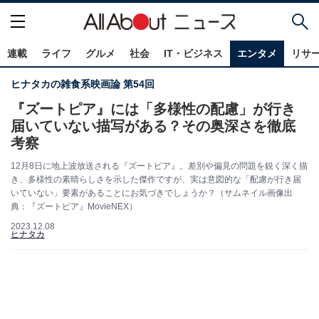
連載
ライフ
グルメ
社会
IT・ビジネス
エンタメ
リサ
ヒナタカの雑食系映画論 第54回
『ズートピア』には「多様性の配慮」が行き
届いていない描写がある？その奥深さを徹底
考察
12月8日に地上波放送される『ズートピア』。差別や偏見の問題を鋭く深く描
き、多様性の素晴らしさを示した傑作ですが、実は意図的な「配慮が行き届
いていない」要素があることにお気づきでしょうか？（サムネイル画像出
典：『ズートピア』MovieNEX）
2023.12.08
ヒナタカ