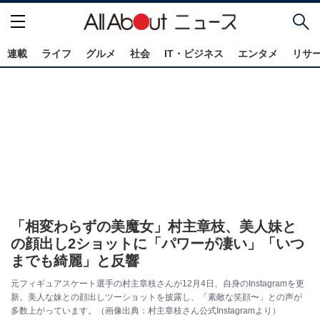
連載
ライフ
グルメ
社会
IT・ビジネス
エンタメ
リサ
「相変わらずの美魔女」村主章枝、美人妹と
の顔出し2ショットに「パワーが凄い」「いつ
までも綺麗」と反響
元フィギュアスケート選手の村主章枝さんが12月4日、自身のInstagramを更
新。美人な妹との顔出しツーショットを披露し、「素敵な笑顔〜」との声が
多数上がっています。（画像出典：村主章枝さん公式Instagramより）