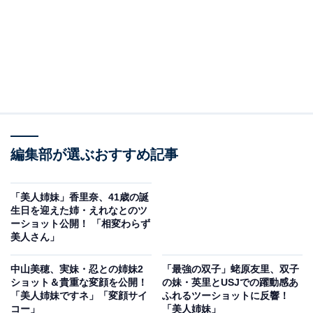
編集部が選ぶおすすめ記事
「美人姉妹」香里奈、41歳の誕
生日を迎えた姉・えれなとのツ
ーショット公開！ 「相変わらず
美人さん」
中山美穂、実妹・忍との姉妹2
「最強の双子」蛯原友里、双子
ショット＆貴重な変顔を公開！
の妹・英里とUSJでの躍動感あ
「美人姉妹ですネ」「変顔サイ
ふれるツーショットに反響！
コー」
「美人姉妹」