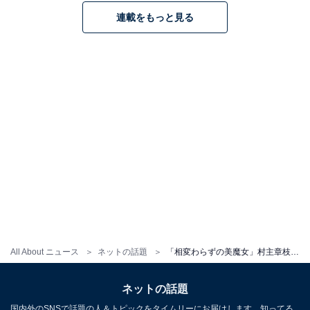
連載をもっと見る
All About ニュース
ネットの話題
「相変わらずの美魔女」村主章枝、美人妹との顔出し2ショットに「パワーが凄い」「いつまでも綺麗」と反響
ネットの話題
国内外のSNSで話題の人＆トピックをタイムリーにお届けします。知ってる