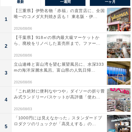
最新
一週間
一ヶ月
【三重県】伊勢名物「赤福」の直営店に、全国
唯一のコメダ大判焼き店も！ 東名阪・伊...
1
2026/08/06
【千葉県】918㎡の県内最大級マーケットか
ら、廃校をリノベした直売所まで。ファー...
2
2026/08/06
立山連峰と富山湾を望む展望風呂に、水深333
mの海洋深層水風呂。富山県の人気日帰...
3
2026/08/06
「これ絶対に便利なやつや」ダイソーの折り畳
み式ランドリーバスケットが高評価「使わ...
4
2026/08/03
「1000円には見えなかった」スタンダードプ
ロダクツのリュックが「高見えする」の...
5