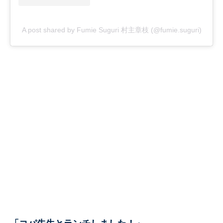
A post shared by Fumie Suguri 村主章枝 (@fumie.suguri)