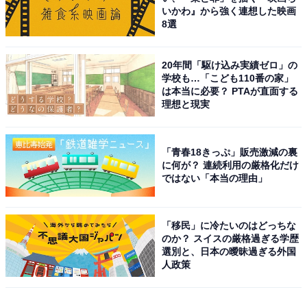
いかわ』から強く連想した映画
8選
20年間「駆け込み実績ゼロ」の
学校も…「こども110番の家」
は本当に必要？ PTAが直面する
理想と現実
「青春18きっぷ」販売激減の裏
に何が？ 連続利用の厳格化だけ
ではない「本当の理由」
「移民」に冷たいのはどっちな
のか？ スイスの厳格過ぎる学歴
選別と、日本の曖昧過ぎる外国
人政策