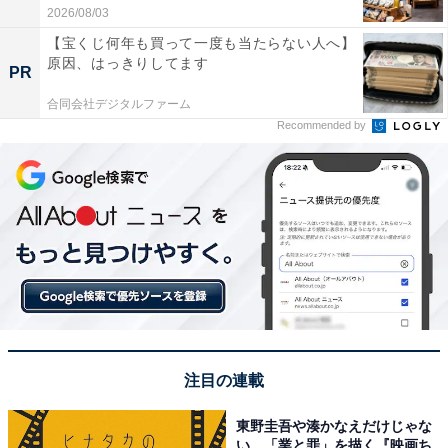
2026/08/03
【宝くじ何年も買って一度も当たらない人へ】
原因、はっきりしてます
PR
合同会社デジタルファーム
Recommended by
注目の連載
東野圭吾や湊かなえだけじゃな
い、「業と罪」を描く『映画ち