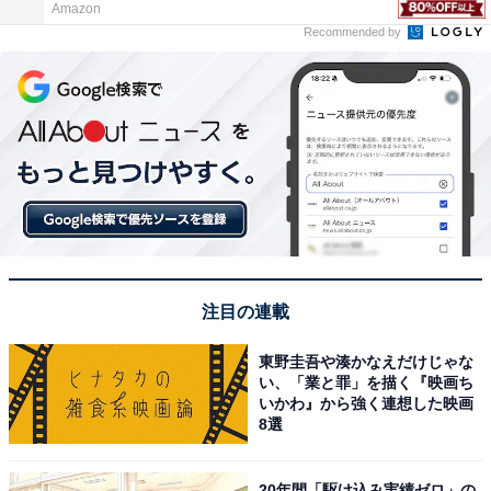
Amazon
Recommended by
注目の連載
東野圭吾や湊かなえだけじゃな
い、「業と罪」を描く『映画ち
いかわ』から強く連想した映画
8選
20年間「駆け込み実績ゼロ」の