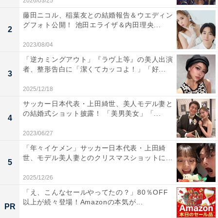
2026/03/25
藤田ニコル、稲葉友との結婚報告＆ウエディン
グフォト公開！ 池田エライザ＆内田理央...
2
2023/08/04
「逆カミングアウト」『ラヴ上等』の美人出演
者、整形告白に「潔くてカッコよ！」「好...
3
2025/12/18
サッカー日本代表・上田綺世、美人モデル妻と
の結婚式ショット披露！ 「美男美女」「...
4
2023/06/27
「年々イケメン」サッカー日本代表・上田綺
世、モデル美人妻とのクリスマスショットに...
5
2025/12/26
「え、こんなセールやってたの？」80％OFF
以上が続々登場！Amazonの本気が...
PR