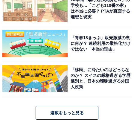
学校も…「こども110番の家」
は本当に必要？ PTAが直面する
理想と現実
「青春18きっぷ」販売激減の裏
に何が？ 連続利用の厳格化だけ
ではない「本当の理由」
「移民」に冷たいのはどっちな
のか？ スイスの厳格過ぎる学歴
選別と、日本の曖昧過ぎる外国
人政策
連載をもっと見る