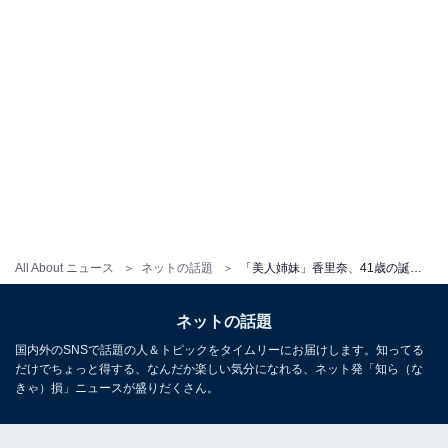
All About ニュース
ネットの話題
「美人姉妹」香里奈、41歳の誕生日を迎えた姉・えれなとのツーショット公開！ 「相変わらず美人さん」
ネットの話題
国内外のSNSで話題の人＆トピックをタイムリーにお届けします。知ってる
だけでちょっと得する、なんだか楽しい気分になれる、ネット発「知ら（な
きゃ）損」ニュースが盛りだくさん。