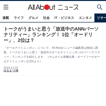
連載
ライフ
グルメ
社会
IT・ビジネス
エンタメ
リサ
トークがうまいと思う「放送中のANNパーソ
ナリティー」ランキング！ 1位「オードリ
ー」、2位は？
『オールナイトニッポン』について、All About ニュース編集部は独自に調
査。トークがうまいと思う「放送中のオールナイトニッポンのパーソナリテ
ィー」ランキングを紹介します。（サムネイル画像出典：オードリーのオー
ルナイトニッポン公式Xより）
2023.12.22
ゆるま 小林