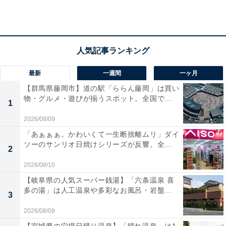
最新
一週間
一ヶ月
【群馬県藤岡市】道の駅「ららん藤岡」は買い
物・グルメ・遊びが揃うスポット。全国で...
1
2026/08/09
「あぁぁぁ。かわいくて一生断捨離ムリ」ダイ
ソーのサンリオ日焼けシリーズが反響。全...
2
2026/08/10
【岐阜県の人気スーパー銭湯】「六条温泉 喜
多の湯」は人工温泉や多彩なお風呂・岩盤...
3
2026/08/09
【宮城県の穴場日帰り温泉】「晴れ温泉」は1