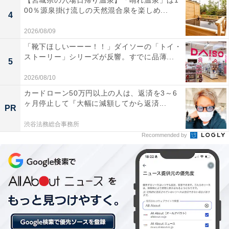
00％源泉掛け流しの天然混合泉を楽しめ...
4
2026/08/09
「靴下ほしいーーー！！」ダイソーの「トイ・
ストーリー」シリーズが反響。すでに品薄...
5
2026/08/10
カードローン50万円以上の人は、返済を3～6
ヶ月停止して『大幅に減額してから返済...
PR
渋谷法務総合事務所
Recommended by