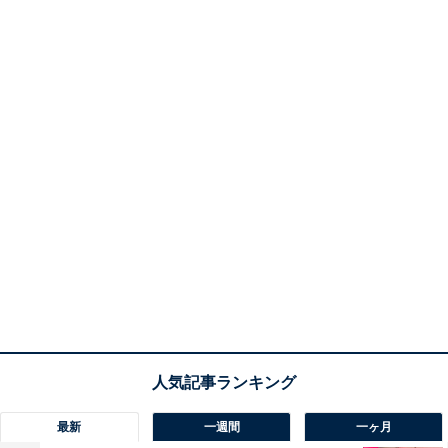
最新
一週間
一ヶ月