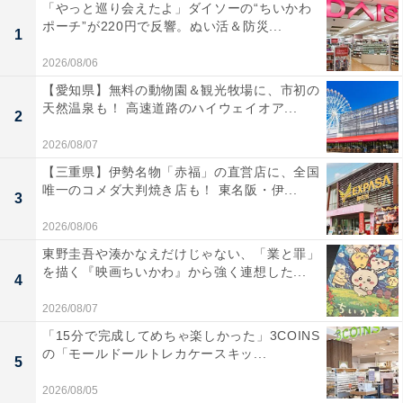
「やっと巡り会えたよ」ダイソーの“ちいかわ
ポーチ”が220円で反響。ぬい活＆防災...
1
2026/08/06
【愛知県】無料の動物園＆観光牧場に、市初の
天然温泉も！ 高速道路のハイウェイオア...
2
2026/08/07
【三重県】伊勢名物「赤福」の直営店に、全国
唯一のコメダ大判焼き店も！ 東名阪・伊...
3
2026/08/06
東野圭吾や湊かなえだけじゃない、「業と罪」
を描く『映画ちいかわ』から強く連想した...
4
2026/08/07
「15分で完成してめちゃ楽しかった」3COINS
の「モールドールトレカケースキッ...
5
2026/08/05