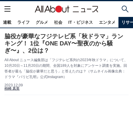
連載
ライフ
グルメ
社会
IT・ビジネス
エンタメ
リサ
脇役が豪華なフジテレビ系「秋ドラマ」ラン
キング！ 1位『ONE DAY〜聖夜のから騒
ぎ〜』、2位は？
All About ニュース編集部は「フジテレビ系列の2023年秋ドラマ」について、
10月20日～11月20日の期間、全国189人を対象にアンケート調査を実施。回
答者が最も「脇役が豪華だと思う」と答えたのは？（サムネイル画像出典：
ドラマ『パリピ孔明』公式Instagram）
2023.12.09
柿崎 真英