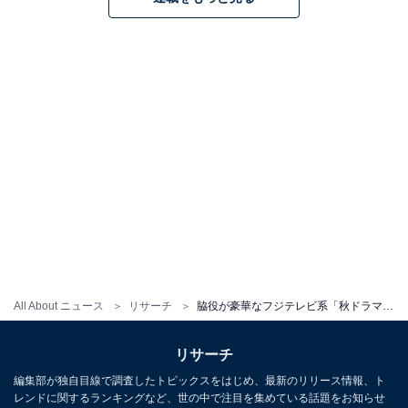
All About ニュース
リサーチ
脇役が豪華なフジテレビ系「秋ドラマ」ランキング！ 1位『ONE DAY〜聖夜のから騒ぎ〜』、2位は？
リサーチ
編集部が独自目線で調査したトピックスをはじめ、最新のリリース情報、ト
レンドに関するランキングなど、世の中で注目を集めている話題をお知らせ