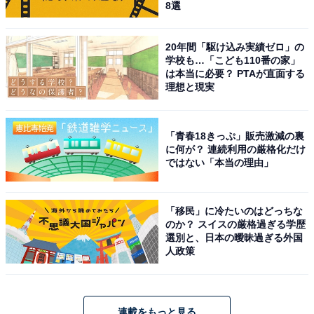
8選
20年間「駆け込み実績ゼロ」の
学校も…「こども110番の家」
は本当に必要？ PTAが直面する
理想と現実
「青春18きっぷ」販売激減の裏
に何が？ 連続利用の厳格化だけ
ではない「本当の理由」
「移民」に冷たいのはどっちな
のか？ スイスの厳格過ぎる学歴
選別と、日本の曖昧過ぎる外国
人政策
連載をもっと見る