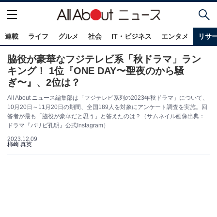
連載
ライフ
グルメ
社会
IT・ビジネス
エンタメ
リサ
脇役が豪華なフジテレビ系「秋ドラマ」ラン
キング！ 1位『ONE DAY〜聖夜のから騒
ぎ〜』、2位は？
All About ニュース編集部は「フジテレビ系列の2023年秋ドラマ」について、
10月20日～11月20日の期間、全国189人を対象にアンケート調査を実施。回
答者が最も「脇役が豪華だと思う」と答えたのは？（サムネイル画像出典：
ドラマ『パリピ孔明』公式Instagram）
2023.12.09
柿崎 真英