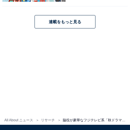
回答者からは、「主演級の俳優がたくさん出演していて
豪華」（北海道・40代女性）、「とにかく俳優陣が豪
華。佐藤浩市が脇役というのがすごい」（宮城県・50代
連載をもっと見る
男性）などの声が聞かれました。
※回答者のコメントは原文ママです
この記事の筆者：柿崎 真英 プロフィール
2019年よりフリーランスライター・エディターとして活
動。月刊誌やニュースサイト編集者としてのバックグラ
ウンドを持つ。現在はローカルメディアでの活動を中心
に、エンタメ・トレンド記事なども執筆。
5位までの全ランキング結果を見
次ページ
る
All About ニュース
リサーチ
脇役が豪華なフジテレビ系「秋ドラマ」ランキング！ 1位『ONE DAY〜聖夜のから騒ぎ〜』、2位は？