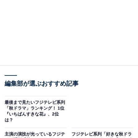
View this post on Instagram
編集部が選ぶおすすめ記事
A post shared by 「パリピ孔明」公式【最終回はTVerで無料見逃し配信
最後まで見たいフジテレビ系列
2位には、水10ドラマ枠で放送された『パリピ孔明』が
「秋ドラマ」ランキング！ 1位
『いちばんすきな花』、2位
ランクイン。
は？
同名人気コミックが原作となるこの作品。三国時代に天
主演の演技が光っているフジテ
フジテレビ系列「好きな秋ドラ