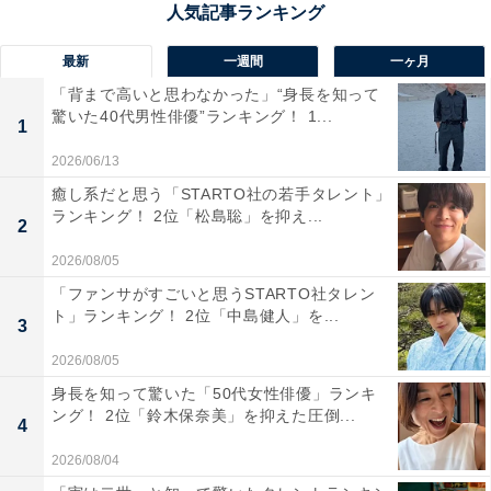
最新
一週間
一ヶ月
「背まで高いと思わなかった」“身長を知って
驚いた40代男性俳優”ランキング！ 1...
1
2026/06/13
癒し系だと思う「STARTO社の若手タレント」
ランキング！ 2位「松島聡」を抑え...
2
2026/08/05
「ファンサがすごいと思うSTARTO社タレン
ト」ランキング！ 2位「中島健人」を...
3
第1位：『ONE DAY〜聖夜のから騒ぎ〜』
2026/08/05
身長を知って驚いた「50代女性俳優」ランキ
ング！ 2位「鈴木保奈美」を抑えた圧倒...
4
2026/08/04