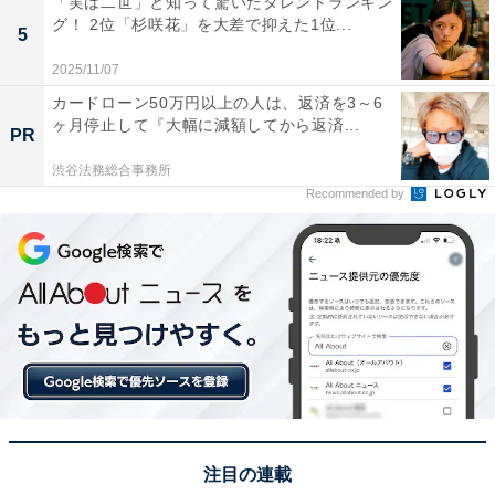
「実は二世」と知って驚いたタレントランキン
グ！ 2位「杉咲花」を大差で抑えた1位...
5
2025/11/07
カードローン50万円以上の人は、返済を3～6
ヶ月停止して『大幅に減額してから返済...
PR
渋谷法務総合事務所
Recommended by
View this post on Instagram
A post shared by 『ONE DAY〜聖夜のから騒ぎ〜』10月期フジ月9
注目の連載