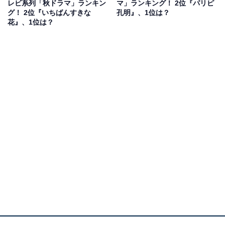
レビ系列「秋ドラマ」ランキン
マ」ランキング！ 2位『パリピ
才軍師として活躍した、向井理さん演じる諸葛孔明が現
グ！ 2位『いちばんすきな
孔明』、1位は？
代の渋谷に転生し、上白石萌歌さん演じる駆け出しのシ
花』、1位は？
ンガー・月見英子（EIKO）をトップスターへと成長させ
るストーリーです。
英子の仲間やライバルとなるアーティストを今注目の若
手俳優のほか、実際に歌やダンスを本業とするプロのア
ーティストが演じたことで、作品にさらなる臨場感を与
えました。
回答者からは、「本物のミュージシャンやダンサーがい
っぱい出演しているからです」（福井県・30代女性）、
「様々な分野で活躍している人たちが大勢出ており豪華
さがハンパない」（広島県・20代女性）といった意見が
上がりました。