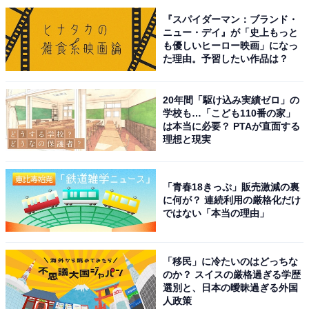
『スパイダーマン：ブランド・
1位に輝いたのは、月9枠で放送中の『ONE DAY〜聖夜
ニュー・デイ』が「史上もっと
も優しいヒーロー映画」になっ
のから騒ぎ〜』でした！
た理由。予習したい作品は？
クリスマスイブの1日を1クールかけて描くという斬新な
20年間「駆け込み実績ゼロ」の
試みと、二宮和也さん、中谷美紀さん、大沢たかおさん
学校も…「こども110番の家」
の“トリプル主演”で注目を集めた同作。
は本当に必要？ PTAが直面する
理想と現実
突如起こった銃殺事件をきっかけに、逃亡犯・報道キャ
スター・シェフと、それぞれ異なる立場にいる3人の人
「青春18きっぷ」販売激減の裏
に何が？ 連続利用の厳格化だけ
生が次第に交錯していくストーリーとなっています。
ではない「本当の理由」
主演の3人を取り巻くキャストも、佐藤浩市さんや江口
洋介さんといったベテラン俳優から、中川大志さんや福
「移民」に冷たいのはどっちな
のか？ スイスの厳格過ぎる学歴
本莉子さんといった若手実力派俳優まで豪華揃い。
選別と、日本の曖昧過ぎる外国
人政策