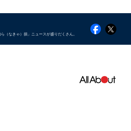
知ら（なきゃ）損」ニュースが盛りだくさん。