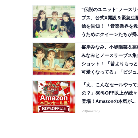
“伝説のユニット”ノースリ
ブス、公式X開設＆緊急生
信を告知！ 「音楽業界を救
うためにクイーンたちが帰
てくる」
峯岸みなみ、小嶋陽菜＆高
みなみとノースリーブス集
ショット！ 「昔よりもっと
可愛くなってる」「ビジュ
高」
「え、こんなセールやって
の？」80％OFF以上が続々
登場！Amazonの本気が...
PR(Amazon)