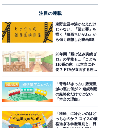
注目の連載
東野圭吾や湊かなえだけ
じゃない、「業と罪」を
描く『映画ちいかわ』か
ら強く連想した映画8選
20年間「駆け込み実績ゼ
ロ」の学校も…「こども
110番の家」は本当に必
要？ PTAが直面する理想
と現実
「青春18きっぷ」販売激
減の裏に何が？ 連続利用
の厳格化だけではない
「本当の理由」
「移民」に冷たいのはど
っちなのか？ スイスの厳
格過ぎる学歴選別と、日