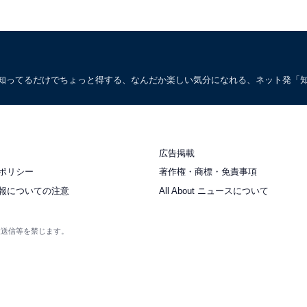
。知ってるだけでちょっと得する、なんだか楽しい気分になれる、ネット発「
広告掲載
ポリシー
著作権・商標・免責事項
報についての注意
All About ニュースについて
衆送信等を禁じます。