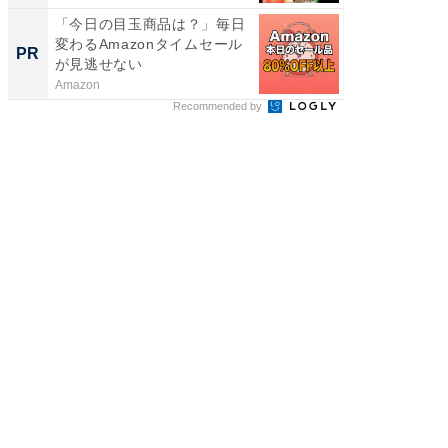
「今日の目玉商品は？」毎日
【大人
変わるAmazonタイムセール
で快適
PR
PR
が見逃せない
Amazon
アイリス
Recommended by