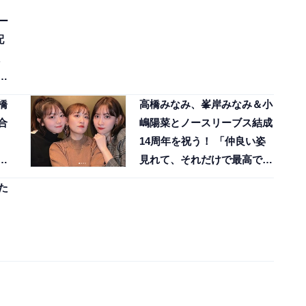
ー
配
っ
橋
高橋みなみ、峯岸みなみ＆小
合
嶋陽菜とノースリーブス結成
14周年を祝う！ 「仲良い姿
最
見れて、それだけで最高で
す」
た