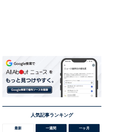
最新
一週間
一ヶ月