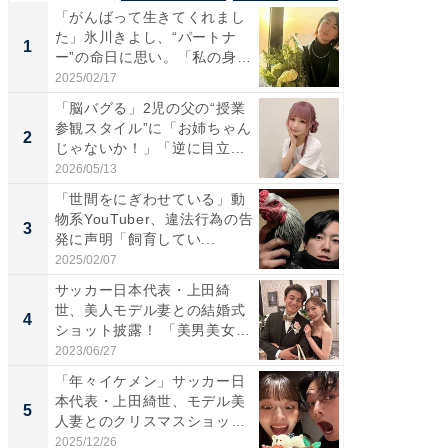
「がんばって生きてくれまし
「さす
た」氷川きよし、“パートナ
は」高
1
1
ー”の命日に思い。「私の身
災地を
体...
「カ...
2025/02/17
2026/08/0
「脳バグる」2児の父の“授業
「女の
参観スタイル”に「お姉ちゃん
介、バ
2
2
じゃないか！」「逆に目立...
らのプレ
愛...
2026/05/13
2026/08/0
「世間をにぎわせている」動
「脚が
物系YouTuber、違法行為の告
横川尚
3
3
発に声明「飼育してい...
ムキな姿
刃...
2025/02/07
2026/08/0
サッカー日本代表・上田綺
「え、
世、美人モデル妻との結婚式
芸人、2
4
4
ショット披露！ 「美男美女」
エットに
「...
2023/06/27
2026/08/0
「年々イケメン」サッカー日
「脳がバ
本代表・上田綺世、モデル美
装姿が話
5
5
人妻とのクリスマスショット
のお父さ
に...
2025/12/26
2026/08/0