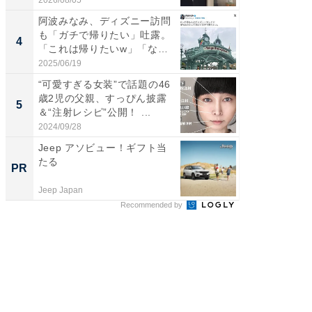
2026/08/05
2026/07/3
阿波みなみ、ディズニー訪問
「脚が
も「ガチで帰りたい」吐露。
横川尚
4
4
「これは帰りたいw」「なん
ムキな姿
ち...
刃...
2025/06/19
2026/08/0
“可愛すぎる女装”で話題の46
「2人と
歳2児の父親、すっぴん披露
團十郎
5
5
＆“注射レシピ”公開！ ...
「後ろ
「...
2024/09/28
2026/08/0
Jeep アソビュー！ギフト当
【8/2
たる
高い探
PR
PR
学習指導
Jeep Japan
COMPAS
Recommended by