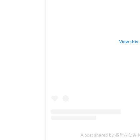
View this
A post shared by 峯岸みなみ Mi