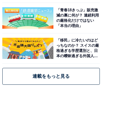
と現実
「青春18きっぷ」販売激
減の裏に何が？ 連続利用
の厳格化だけではない
「本当の理由」
「移民」に冷たいのはど
っちなのか？ スイスの厳
格過ぎる学歴選別と、日
本の曖昧過ぎる外国人政
策
連載をもっと見る