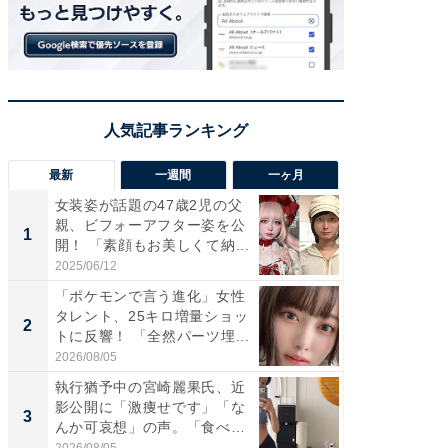
最新
一週間
一ヶ月
女装姿が話題の47歳2児の父
「さす
親、ビフォーアフター姿を公
は」高
1
1
開！ 「素顔もお美しくて納...
災地を
「カ...
2025/06/12
2026/08/0
「ポケモンで言う進化」女性
「女の
タレント、25キロ増量ショッ
介、バ
2
2
トに反響！ 「全然パーツ埋...
らのプレ
愛...
2026/08/05
2026/08/0
執行猶予中の宮崎麗果氏、近
「好感
影公開に「激痩せです」「な
や、“マ
3
3
んか可哀想」の声。「食べら
画変更
れ...
財...