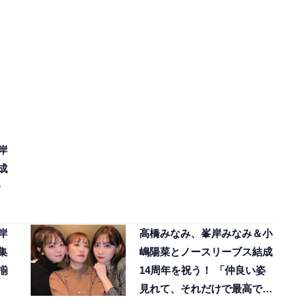
岸
成
子
岸
高橋みなみ、峯岸みなみ＆小
集
嶋陽菜とノースリーブス結成
揃
14周年を祝う！ 「仲良い姿
見れて、それだけで最高で