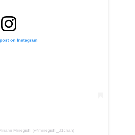
 post on Instagram
nami Minegishi (@minegishi_31chan)