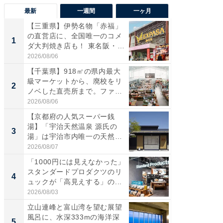
最新
一週間
一ヶ月
【三重県】伊勢名物「赤福」
【兵庫
の直営店に、全国唯一のコメ
ーメン
1
1
ダ大判焼き店も！ 東名阪・
再現した
伊...
道...
2026/08/06
2026/08/0
【千葉県】918㎡の県内最大
【三重
級マーケットから、廃校をリ
の直営
2
2
ノベした直売所まで。ファ
ダ大判焼
ー...
伊...
2026/08/06
2026/08/0
【京都府の人気スーパー銭
【千葉県
湯】「宇治天然温泉 源氏の
級マー
3
3
湯」は宇治市内唯一の天然温
ノベし
泉と...
ー...
2026/08/07
2026/08/0
「1000円には見えなかった」
ステラ
スタンダードプロダクツのリ
詰め放題
4
4
ュックが「高見えする」の...
00円で「
2026/08/03
2026/08/0
立山連峰と富山湾を望む展望
立山連
風呂に、水深333mの海洋深
風呂に、
5
5