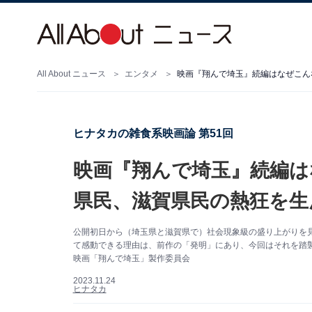
All About ニュース
エンタメ
映画『翔んで埼玉』続編はなぜこん
ヒナタカの雑食系映画論 第51回
映画『翔んで埼玉』続編は
県民、滋賀県民の熱狂を生
公開初日から（埼玉県と滋賀県で）社会現象級の盛り上がりを
て感動できる理由は、前作の「発明」にあり、今回はそれを踏襲し
映画「翔んで埼玉」製作委員会
2023.11.24
ヒナタカ