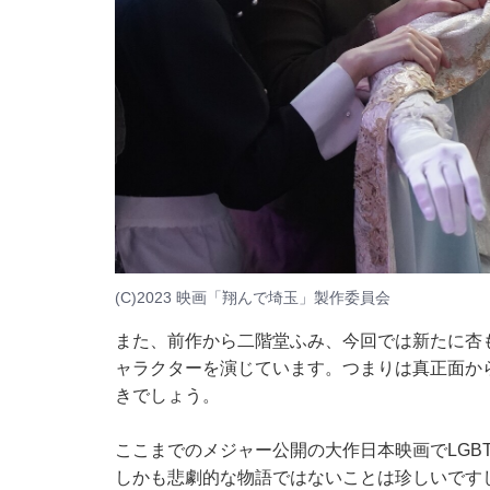
(C)2023 映画「翔んで埼玉」製作委員会
また、前作から二階堂ふみ、今回では新たに杏も
ャラクターを演じています。つまりは真正面か
きでしょう。
ここまでのメジャー公開の大作日本映画でLGB
しかも
悲劇的な物語ではないことは珍しい
です