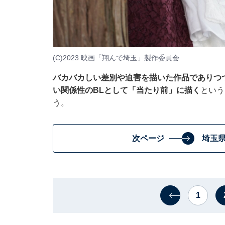
(C)2023 映画「翔んで埼玉」製作委員会
バカバカしい差別や迫害を描いた作品でありつ
い関係性のBLとして「当たり前」に描く
という
う。
次ページ
埼玉
1