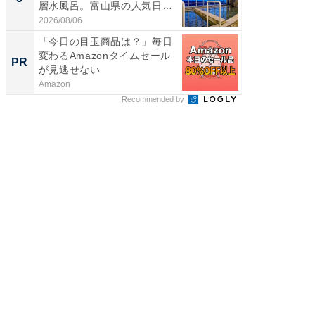
層水風呂。富山県の人気日
層水風
帰...
帰...
2026/08/06
2026/08/0
「今日の目玉商品は？」毎日
【西野
変わるAmazonタイムセール
刊『北
PR
PR
が見逃せない
くか』
Amazon
FINCHI o
Recommended by