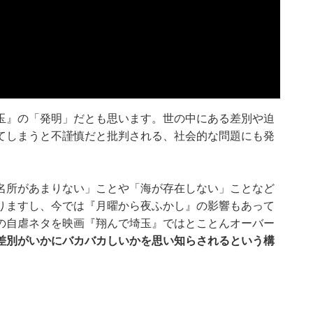
玉』の「発明」だとも思います。世の中にある差別や迫
てしまうと不謹慎だと批判される、社会的な問題にも発
名所があまりない」ことや「海が存在しない」ことなど
りますし、今では『月曜から夜ふかし』の影響もあって
の自虐ネタを映画『翔んで埼玉』ではとことんオーバー
差別がいかにバカバカしいかを思い知らされるという構