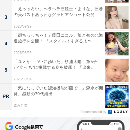
2026/01/29
「えっっろい」ヘラヘラ三銃士・まりな、圧巻
の美バストあらわなグラビアショット公開...
3
2023/09/29
「顔ちっっちゃ！」藤田ニコル、娘と初の北海
道旅行を公開！ 「スタイルよすぎるよ〜...
4
2026/08/08
「ユメが、ついに歩いた」杉浦太陽、第5子
が“立っち”に挑戦する姿を披露！ 「出来...
5
2026/08/04
「気になっていた認知機能が菌で…」森永が開
発。感動の70代続出
PR
森永乳業
Recommended by