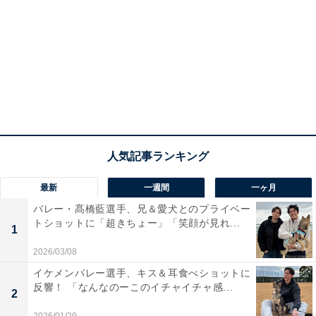
最新
一週間
一ヶ月
バレー・髙橋藍選手、兄＆愛犬とのプライベー
トショットに「超きちょー」「笑顔が見れ...
1
2026/03/08
イケメンバレー選手、キス＆耳食べショットに
反響！ 「なんなのーこのイチャイチャ感...
2