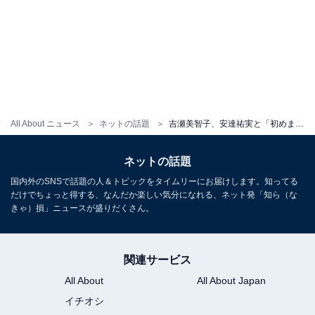
All About ニュース
ネットの話題
吉瀬美智子、安達祐実と「初めましての」ツーショット！ 「背が高い」「いい出会いですなあ」
ネットの話題
国内外のSNSで話題の人＆トピックをタイムリーにお届けします。知ってる
だけでちょっと得する、なんだか楽しい気分になれる、ネット発「知ら（な
きゃ）損」ニュースが盛りだくさん。
関連サービス
All About
All About Japan
イチオシ